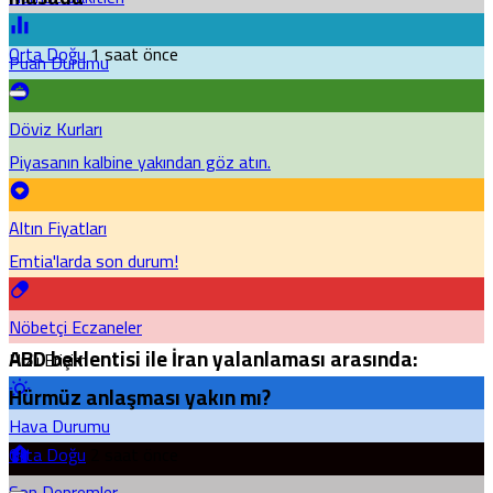
Orta Doğu
1 saat önce
Puan Durumu
Döviz Kurları
Piyasanın kalbine yakından göz atın.
Altın Fiyatları
Emtia'larda son durum!
Nöbetçi Eczaneler
ABD beklentisi ile İran yalanlaması arasında:
Hızlı Erişim
Hürmüz anlaşması yakın mı?
Hava Durumu
Orta Doğu
2 saat önce
Son Depremler