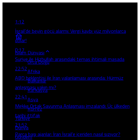
Son Gelişmeler
1:12
İsrail’de beyin göçü alarmı: Vergi kaybı yüz milyonlarca
dolar!
0:17
İslam Dünyası
Suriye ile Hizbullah arasındaki temas ihtimali masada
Orta Doğu
22:52
Afrika
ABD beklentisi ile İran yalanlaması arasında: Hürmüz
Balkanlar
anlaşması yakın mı?
Kafkasya
22:41
Asya
Mekke Ortak Savunma Anlaşması imzalandı: Üç ülkeden
Körfez
tarihi ittifak
Türkiye
21:52
Dünya
Parça başı ajanlar: İran İsrail’e içeriden nasıl sızıyor?
Gündem