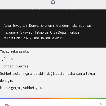
Asya
Biyografi
Dünya
Ekonomi
Gündem
İslam Dünyası
Savunma
Siyaset
Teknoloji
Orta Doğu
Türkiye
KAI ile Sohbet Et
© Telif Hakkı 2026, Tüm Hakları Saklıdır
Yapay zeka asistanı
Sohbet
Geçmiş
Sohbet sistemi şu anda aktif değil. Lütfen daha sonra tekrar
deneyin.
Henüz geçmiş sohbet yok.