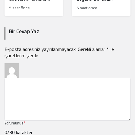
hafifletilmiş suçlama
beklerken beşiz bebek
5 saat önce
6 saat önce
dünyaya geldi
Bir Cevap Yaz
E-posta adresiniz yayınlanmayacak.
Gerekli alanlar
*
ile
işaretlenmişlerdir
Yorumunuz
*
0
/30 karakter