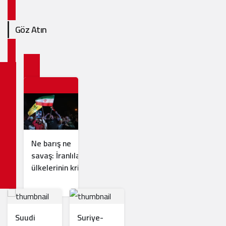
Göz Atın
Ne barış ne
savaş: İranlılar
ülkelerinin kriz
yönetimini nasıl
değerlendiriyor?
Suudi
Suriye-