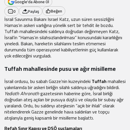
Google'da Abone Ol
Beğen
0
Paylaş
İsrail Savunma Bakanı Israel Katz, uzun süren sessizliğini
Hamas’ın askeri varlığına yönelik sert bir tehdit ile bozdu.
Tuffah mahallesindeki saldırıya doğrudan değinmeyen Katz,
İsrail’in “Hamas’ın silahsızlandırılması” konusundaki kararlılığını
yineledi. Bakan, hareketin silahlarını teslim etmemesi
durumunda tüm operasyonel kabiliyetlerinin güç kullanılarak
yok edileceğini vurguladı.
Tuffah mahallesinde pusu ve ağır misilleme
İsrail ordusu, bu sabah Gazze’nin kuzeyindeki
Tuffah
mahallesi
yakınlarında bir askeri birliğin silahlı saldırıya uğradığını bildirdi.
Yedioth Ahronoth
gazetesinin haberine göre, İsrail birliği
doğrudan ateş açılan bir pusuya düştü ve olayda bir subay ağır
yaralandı. Ordu, bu saldırıyı ateşkesin “açık bir ihlali” olarak
nitelendirerek Gazze genelinde hava saldırıları ve topçu
atışlarıyla geniş kapsamlı bir misilleme başlattı.
Refah Sınır Kapısı ve DSÖ suçlamaları