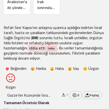
Arabistan’a
Irak
iki yönden
sınırında
koordine
askeri
saldırı
sevkiyat
istihbaratı
iddiası:
Refah Sınır Kapısı’nın anlaşma uyarınca açıldığını belirten İsrail
Görüntüler
tarafı, hasta ve yaralıların tahliyesindeki gecikmelerden Dünya
gerçek mi?
Sağlık Örgütü’nü (
BM
) sorumlu tuttu. İsrailli yetkililer, örgütün
tıbbi listeleri ve refakatçi bilgilerini usulüne uygun
hazırlamadığını
iddia etti
. Bu veriler tamamlandığında
geçişlerin normale döneceği savunulurken, Filistinli yaralıların
bekleyişi devam ediyor.
Beğendim
Harika
Haha
Vay
Üzgün
Kızgın
Gazze’nin Kuzeyinde İsrail
0
Paylaş
Ordusuna Pusu
Tamamen Ücretsiz Olarak