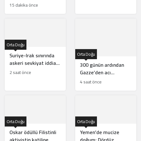
yönetimini nasıl
15 dakika önce
değerlendiriyor?
Orta Doğu
Orta Doğu
Suriye-Irak sınırında
askeri sevkiyat iddiası:
300 günün ardından
Görüntüler gerçek mi?
Gazze’den acı
2 saat önce
tanıklıklar: Ateşkes
4 saat önce
sadece medyatik bir
balondan ibaret
Orta Doğu
Orta Doğu
Oskar ödüllü Filistinli
Yemen’de mucize
aktivistin katiline
doğum: Dördüz