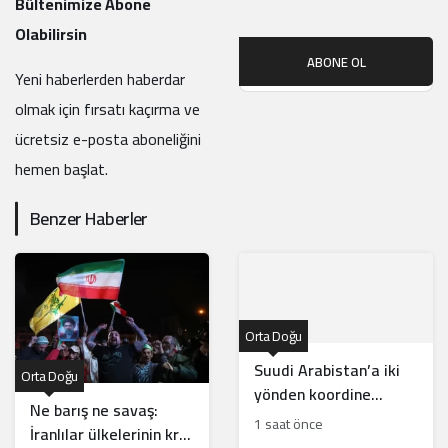
Bültenimize Abone
Olabilirsin
ABONE OL
Yeni haberlerden haberdar
olmak için fırsatı kaçırma ve
ücretsiz e-posta aboneliğini
hemen başlat.
Benzer Haberler
Orta Doğu
Suudi Arabistan’a iki
Orta Doğu
yönden koordine
Ne barış ne savaş:
saldırı istihbaratı
1 saat önce
İranlılar ülkelerinin kriz