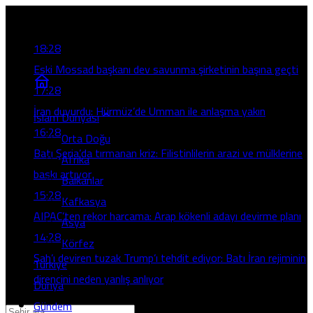
Son Gelişmeler
18:28
Eski Mossad başkanı dev savunma şirketinin başına geçti
17:28
İran duyurdu: Hürmüz’de Umman ile anlaşma yakın
İslam Dünyası
16:28
Orta Doğu
Batı Şeria’da tırmanan kriz: Filistinlilerin arazi ve mülklerine
Afrika
baskı artıyor
Balkanlar
15:28
Kafkasya
AIPAC’ten rekor harcama: Arap kökenli adayı devirme planı
Asya
14:28
Körfez
Şah’ı deviren tuzak Trump’ı tehdit ediyor: Batı İran rejiminin
Türkiye
direncini neden yanlış anlıyor
Dünya
Gündem