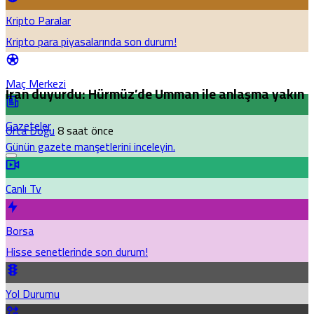
Kripto Paralar
Kripto para piyasalarında son durum!
Maç Merkezi
İran duyurdu: Hürmüz’de Umman ile anlaşma yakın
Gazeteler
Orta Doğu
8 saat önce
Günün gazete manşetlerini inceleyin.
Canlı Tv
Borsa
Hisse senetlerinde son durum!
Yol Durumu