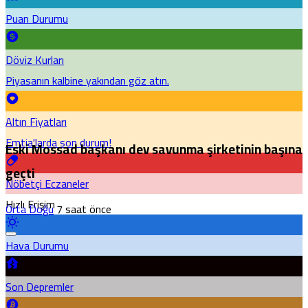
Puan Durumu
Döviz Kurları
Piyasanın kalbine yakından göz atın.
Altın Fiyatları
Emtia'larda son durum!
Eski Mossad başkanı dev savunma şirketinin başına
geçti
Nöbetçi Eczaneler
Hızlı Erişim
Orta Doğu
7 saat önce
Hava Durumu
Son Depremler