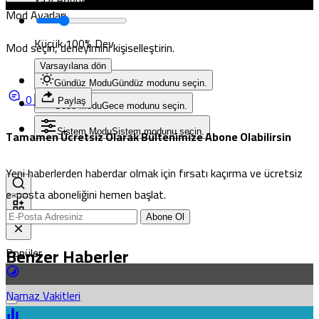
Yazı Boyutunu Ayarla
Okuma rahatlığı için seçin
Mod Ayarları
Küçük
100%
Dev
Mod seçin, deneyimini kişiselleştirin.
Varsayılana dön
Gündüz Modu
Gündüz modunu seçin.
0
Paylaş
Gece Modu
Gece modunu seçin.
Tamamen Ücretsiz Olarak Bültenimize Abone Olabilirsin
Sistem Modu
Sistem modunu seçin.
Yeni haberlerden haberdar olmak için fırsatı kaçırma ve ücretsiz
e-posta aboneliğini hemen başlat.
Abone Ol
Benzer Haberler
Popüler
Namaz Vakitleri