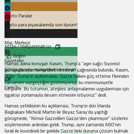
Kripto Paralar
Kripto para piyasalarında son durum!
veya linki kopyala
Maç Merkezi
Beğen
Gazeteler
Hamas adına konuşan Kasım, Trump’a “aşırı sağcı Siyonist
Günün gazete manşetlerini inceleyin.
görüşlerle uyumlu hareket etmeme” çağrısında bulundu. Kasım,
“Eğer Trump’ın açıklamaları, Gazze halkını göç ettirme fikrinden
tamamen vazgeçtiğini gösteriyorsa, bu memnuniyetle
Canlı Tv
karşılanır. Bu tutumun, ateşkes anlaşmalarının uygulanması için
işgalciyi zorlamayla devam etmesini istiyoruz” dedi.
Borsa
Hamas yetkilisinin bu açıklaması, Trump’ın dün İrlanda
Başbakanı Micheál Martin ile Beyaz Saray’da yaptığı
Hisse senetlerinde son durum!
görüşmede, “Kimse Gazzelileri Gazze’den çıkarmıyor” sözlerini
söylemesinin ardından geldi. Trump, aynı zamanda ABD’nin
İsrail ile koordineli bir şekilde Gazze’deki duruma çözüm bulmak
Yol Durumu