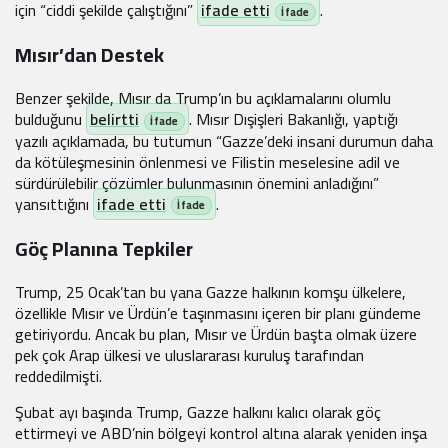
için “ciddi şekilde çalıştığını”
ifade etti
.
Mısır’dan Destek
Fikstür
Benzer şekilde, Mısır da Trump’ın bu açıklamalarını olumlu
bulduğunu
belirtti
. Mısır Dışişleri Bakanlığı, yaptığı
yazılı açıklamada, bu tutumun “Gazze’deki insani durumun daha
da kötüleşmesinin önlenmesi ve Filistin meselesine adil ve
sürdürülebilir çözümler bulunmasının önemini anladığını”
yansıttığını
ifade etti
.
Göç Planına Tepkiler
Trump, 25 Ocak’tan bu yana Gazze halkının komşu ülkelere,
özellikle Mısır ve Ürdün’e taşınmasını içeren bir planı gündeme
getiriyordu. Ancak bu plan, Mısır ve Ürdün başta olmak üzere
pek çok Arap ülkesi ve uluslararası kuruluş tarafından
reddedilmişti.
Şubat ayı başında Trump, Gazze halkını kalıcı olarak göç
ettirmeyi ve ABD’nin bölgeyi kontrol altına alarak yeniden inşa