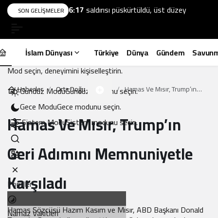
6:17
saldırısı püskürtüldü, üst düzey
SON GELIŞMELER
komutan öldü
Mod değiştir
İslam Dünyası
Türkiye
Dünya
Gündem
Savun
Mod Ayarları
Mod seçin, deneyimini kişiselleştirin.
Haberler
Orta Doğu
Hamas Ve Mısır, Trump’ın
Gündüz Modu
Gündüz modunu seçin.
Geri Adımını Memnuniyetle
Gece Modu
Gece modunu seçin.
Karşıladı
Hamas Ve Mısır, Trump’ın
Sistem Modu
Sistem modunu seçin.
Geri Adımını Memnuniyetle
Karşıladı
Popüler
Hamas Sözcüsü Hazım Kasım ve Mısır, ABD Başkanı Donald
Namaz Vakitleri