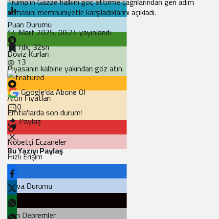
Trump’ın Gazze halkını göç ettirme çağrılarından geri adım
atmasını memnuniyetle karşıladıklarını açıkladı.
Puan Durumu
14 Mart 2025, 00:24
yayınlandı
1dk, 32sn
Döviz Kurları
13
Piyasanın kalbine yakından göz atın.
Google'da Abone Ol
Altın Fiyatları
0
Emtia'larda son durum!
Paylaş
Nöbetçi Eczaneler
Bu Yazıyı Paylaş
Hızlı Erişim
Hava Durumu
Son Depremler