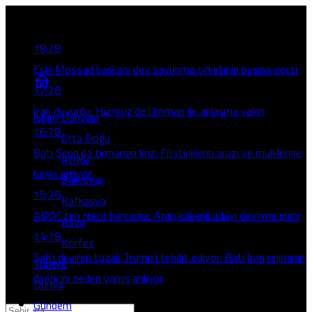
Son Gelişmeler
18:28
Eski Mossad başkanı dev savunma şirketinin başına geçti
17:28
İran duyurdu: Hürmüz’de Umman ile anlaşma yakın
İslam Dünyası
16:28
Orta Doğu
Batı Şeria’da tırmanan kriz: Filistinlilerin arazi ve mülklerine
Afrika
baskı artıyor
Balkanlar
15:28
Kafkasya
AIPAC’ten rekor harcama: Arap kökenli adayı devirme planı
Asya
14:28
Körfez
Şah’ı deviren tuzak Trump’ı tehdit ediyor: Batı İran rejiminin
Türkiye
direncini neden yanlış anlıyor
Dünya
Gündem