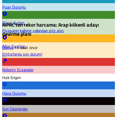
Puan Durumu
Döviz Kurları
AIPAC’ten rekor harcama: Arap kökenli adayı
Piyasanın kalbine yakından göz atın.
devirme planı
Altın Fiyatları
Dünya
11 saat önce
Emtia'larda son durum!
Nöbetçi Eczaneler
Hızlı Erişim
Hava Durumu
Son Depremler