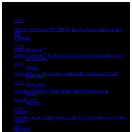
Son Gelişmeler
5:20
Vasim el-Esed ve Atıf Necib davası: Şam’da karar günü
açıklandı
4:23
İslam Dünyası
ABD’de Abdul El-Sayed’e dijital lincin arkasında kim var?
Orta Doğu
3:35
Afrika
Libya’da kaos tırmanıyor: Çatışmalar, ölümler ve firar!
Balkanlar
2:45
Kafkasya
Kalandiya baskını: İsrail kampı tasfiye etmeyi mi
Asya
hedefliyor?
Körfez
1:57
Türkiye
Hukuki emsal: İngiliz hukuku anti-Siyonizmi koruma altına
Dünya
aldı
Gündem