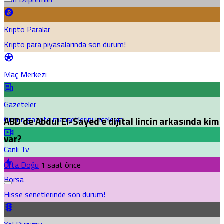
Kripto Paralar
Kripto para piyasalarında son durum!
Maç Merkezi
Gazeteler
Günün gazete manşetlerini inceleyin.
ABD’de Abdul El-Sayed’e dijital lincin arkasında kim
var?
Canlı Tv
Orta Doğu
1 saat önce
Borsa
Hisse senetlerinde son durum!