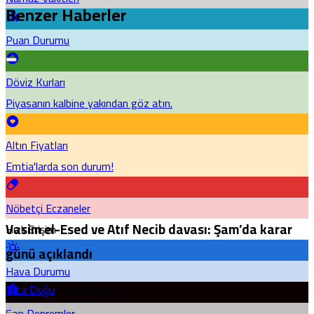
Benzer Haberler
Puan Durumu
Döviz Kurları
Piyasanın kalbine yakından göz atın.
Altın Fiyatları
Emtia'larda son durum!
Nöbetçi Eczaneler
Vasim el-Esed ve Atıf Necib davası: Şam’da karar
Hızlı Erişim
günü açıklandı
Hava Durumu
Orta Doğu
3 dakika önce
Son Depremler