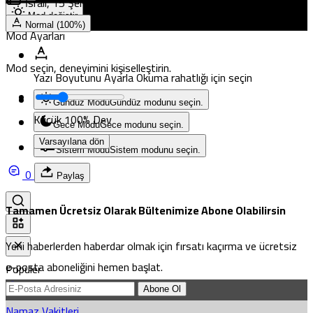
İsrail, 15 Şehidin Cenazesini Daha Teslim Etti
Mod değiştir
Normal (100%)
Mod Ayarları
Mod seçin, deneyimini kişiselleştirin.
Yazı Boyutunu Ayarla
Okuma rahatlığı için seçin
Gündüz Modu
Gündüz modunu seçin.
Küçük
100%
Dev
Gece Modu
Gece modunu seçin.
Varsayılana dön
Sistem Modu
Sistem modunu seçin.
0
Paylaş
Tamamen Ücretsiz Olarak Bültenimize Abone Olabilirsin
Yeni haberlerden haberdar olmak için fırsatı kaçırma ve ücretsiz
e-posta aboneliğini hemen başlat.
Popüler
Abone Ol
Namaz Vakitleri