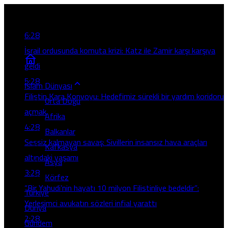
Son Gelişmeler
6:28
İsrail ordusunda komuta krizi: Katz ile Zamir karşı karşıya
geldi
5:28
İslam Dünyası
Filistin Kara Konvoyu: Hedefimiz sürekli bir yardım koridoru
Orta Doğu
açmak
Afrika
4:28
Balkanlar
Sessiz kalmayan savaş: Sivillerin insansız hava araçları
Kafkasya
altındaki yaşamı
Asya
3:28
Körfez
“Bir Yahudi’nin hayatı 10 milyon Filistinliye bedeldir”:
Türkiye
Yerleşimci avukatın sözleri infial yarattı
Dünya
2:28
Gündem