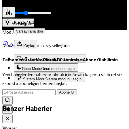
Pristina
Yazı Boyutunu Ayarla
Okuma rahatlığı için seçin
Küçük
100%
Dev
Mod değiştir
Mod Ayarları
Varsayılana dön
0
Mod seçin, deneyimini kişiselleştirin.
Paylaş
Tamamen Ücretsiz Olarak Bültenimize Abone Olabilirsin
Gündüz Modu
Gündüz modunu seçin.
Gece Modu
Gece modunu seçin.
Yeni haberlerden haberdar olmak için fırsatı kaçırma ve ücretsiz
Sistem Modu
Sistem modunu seçin.
e-posta aboneliğini hemen başlat.
Abone Ol
Benzer Haberler
Popüler