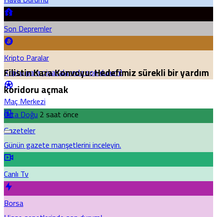
Son Depremler
Kripto Paralar
Filistin Kara Konvoyu: Hedefimiz sürekli bir yardım
Kripto para piyasalarında son durum!
koridoru açmak
Maç Merkezi
Orta Doğu
2 saat önce
Gazeteler
Günün gazete manşetlerini inceleyin.
Canlı Tv
Borsa