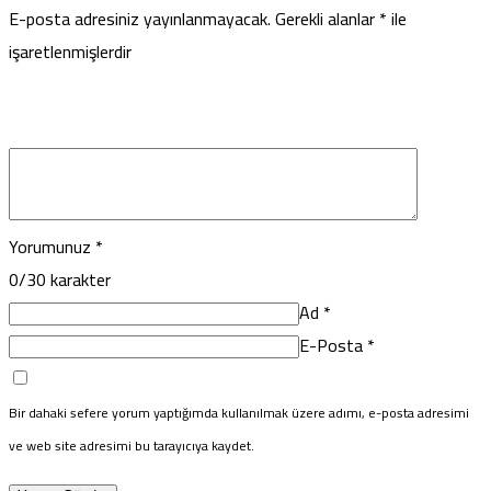
E-posta adresiniz yayınlanmayacak.
Gerekli alanlar
*
ile
işaretlenmişlerdir
Yorumunuz
*
0
/30 karakter
Ad
*
E-Posta
*
Bir dahaki sefere yorum yaptığımda kullanılmak üzere adımı, e-posta adresimi
ve web site adresimi bu tarayıcıya kaydet.