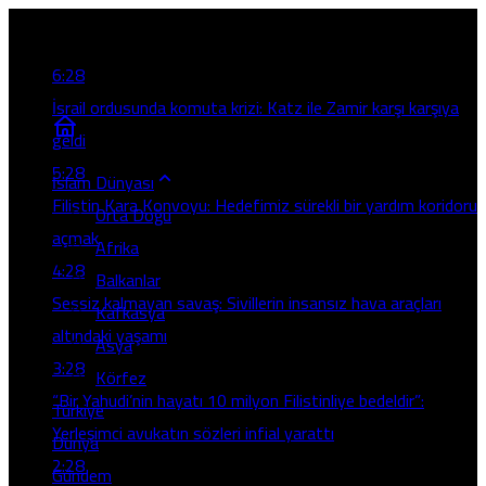
Son Gelişmeler
6:28
İsrail ordusunda komuta krizi: Katz ile Zamir karşı karşıya
geldi
5:28
İslam Dünyası
Filistin Kara Konvoyu: Hedefimiz sürekli bir yardım koridoru
Orta Doğu
açmak
Afrika
4:28
Balkanlar
Sessiz kalmayan savaş: Sivillerin insansız hava araçları
Kafkasya
altındaki yaşamı
Asya
3:28
Körfez
“Bir Yahudi’nin hayatı 10 milyon Filistinliye bedeldir”:
Türkiye
Yerleşimci avukatın sözleri infial yarattı
Dünya
2:28
Gündem