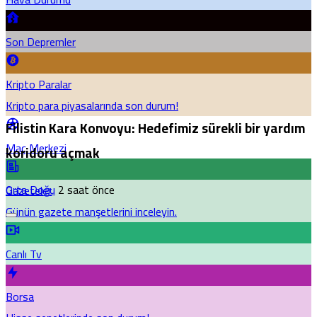
Son Depremler
Kripto Paralar
Kripto para piyasalarında son durum!
Filistin Kara Konvoyu: Hedefimiz sürekli bir yardım
Maç Merkezi
koridoru açmak
Orta Doğu
2 saat önce
Gazeteler
Günün gazete manşetlerini inceleyin.
Canlı Tv
Borsa