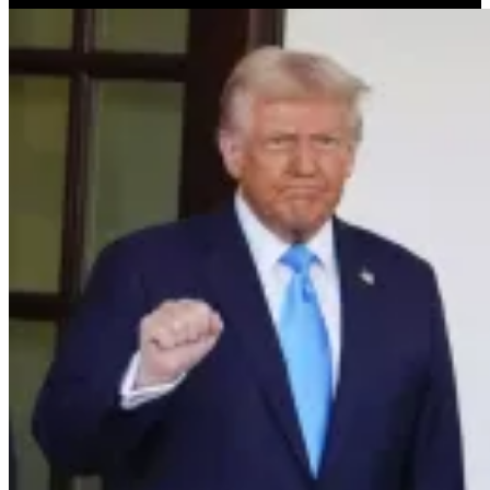
Konya
Kütahya
Malatya
Manisa
Kahramanmaraş
Mardin
Muğla
Muş
Nevşehir
Niğde
Ordu
Rize
Sakarya
Samsun
Siirt