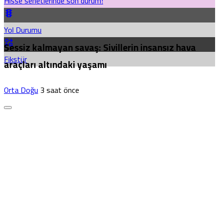
Hisse senetlerinde son durum!
Yol Durumu
Sessiz kalmayan savaş: Sivillerin insansız hava
Fikstür
araçları altındaki yaşamı
Orta Doğu
3 saat önce