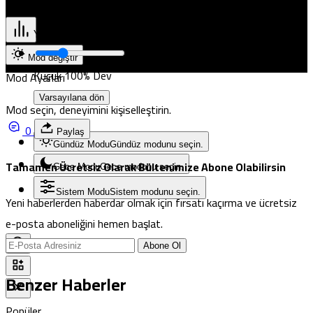
Pristina
Yazı Boyutunu Ayarla
Okuma rahatlığı için seçin
Mod değiştir
Küçük
100%
Dev
Mod Ayarları
Varsayılana dön
Mod seçin, deneyimini kişiselleştirin.
0
Paylaş
Gündüz Modu
Gündüz modunu seçin.
Tamamen Ücretsiz Olarak Bültenimize Abone Olabilirsin
Gece Modu
Gece modunu seçin.
Sistem Modu
Sistem modunu seçin.
Yeni haberlerden haberdar olmak için fırsatı kaçırma ve ücretsiz
e-posta aboneliğini hemen başlat.
Abone Ol
Benzer Haberler
Popüler