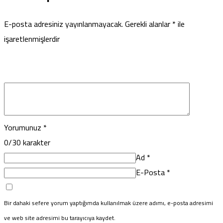
E-posta adresiniz yayınlanmayacak.
Gerekli alanlar
*
ile
işaretlenmişlerdir
Yorumunuz
*
0
/30 karakter
Ad
*
E-Posta
*
Bir dahaki sefere yorum yaptığımda kullanılmak üzere adımı, e-posta adresimi
ve web site adresimi bu tarayıcıya kaydet.