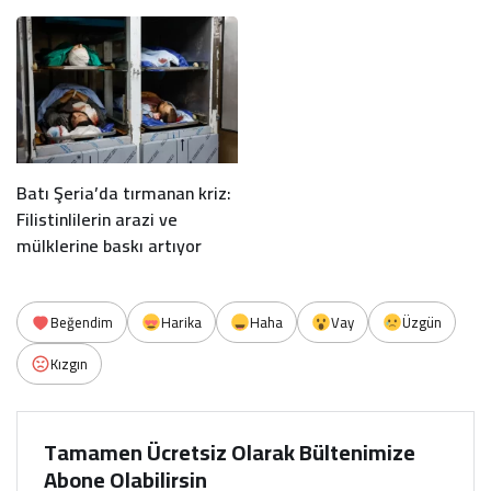
Batı Şeria’da tırmanan kriz:
Filistinlilerin arazi ve
mülklerine baskı artıyor
Beğendim
Harika
Haha
Vay
Üzgün
Kızgın
Tamamen Ücretsiz Olarak Bültenimize
Abone Olabilirsin