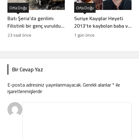
Orta Doğu
Orta Doğu
Batı Şeria’da gerilim:
Suriye Kayıplar Heyeti
Filistinli bir genç vuruldu,
2013’te kaybolan baba ve
sınıflar yıkıldı
oğlun akıbetini açıkladı
23 saat önce
1 gün önce
Bir Cevap Yaz
E-posta adresiniz yayınlanmayacak.
Gerekli alanlar
*
ile
işaretlenmişlerdir