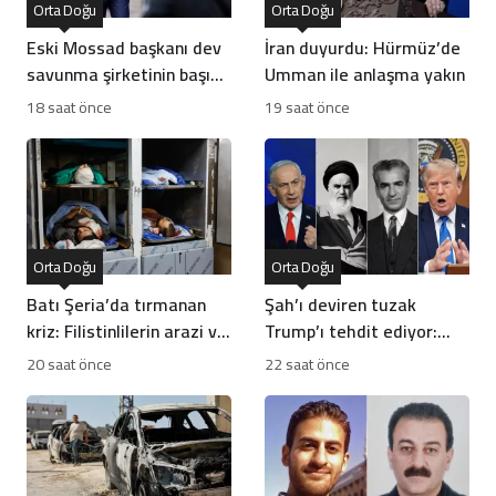
Orta Doğu
Orta Doğu
Eski Mossad başkanı dev
İran duyurdu: Hürmüz’de
savunma şirketinin başına
Umman ile anlaşma yakın
geçti
18 saat önce
19 saat önce
Orta Doğu
Orta Doğu
Batı Şeria’da tırmanan
Şah’ı deviren tuzak
kriz: Filistinlilerin arazi ve
Trump’ı tehdit ediyor:
mülklerine baskı artıyor
Batı İran rejiminin
20 saat önce
22 saat önce
direncini neden yanlış
anlıyor