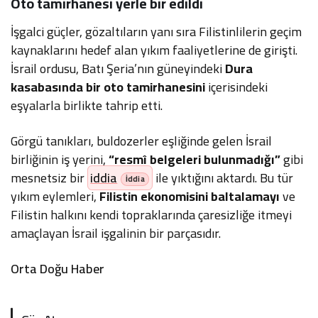
Oto tamirhanesi yerle bir edildi
İşgalci güçler, gözaltıların yanı sıra Filistinlilerin geçim
kaynaklarını hedef alan yıkım faaliyetlerine de girişti.
İsrail ordusu, Batı Şeria’nın güneyindeki
Dura
kasabasında bir oto tamirhanesini
içerisindeki
eşyalarla birlikte tahrip etti.
Görgü tanıkları, buldozerler eşliğinde gelen İsrail
birliğinin iş yerini,
“resmî belgeleri bulunmadığı”
gibi
mesnetsiz bir
iddia
ile yıktığını aktardı. Bu tür
yıkım eylemleri,
Filistin ekonomisini baltalamayı
ve
Filistin halkını kendi topraklarında çaresizliğe itmeyi
amaçlayan İsrail işgalinin bir parçasıdır.
Orta Doğu Haber