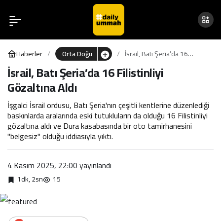
İsrail Saldırılarında Can
0
Paylaş
Kaybı 68 Bin 872’Ye
Haberler
Orta Doğu
İsrail, Batı Şeria’da 16
Yükseldi
Filistinliyi Gözaltına Aldı
İsrail, Batı Şeria’da 16 Filistinliyi
Gözaltına Aldı
İşgalci İsrail ordusu, Batı Şeria'nın çeşitli kentlerine düzenlediği
baskınlarda aralarında eski tutukluların da olduğu 16 Filistinliyi
gözaltına aldı ve Dura kasabasında bir oto tamirhanesini
"belgesiz" olduğu iddiasıyla yıktı.
4 Kasım 2025, 22:00
yayınlandı
1dk, 2sn
15