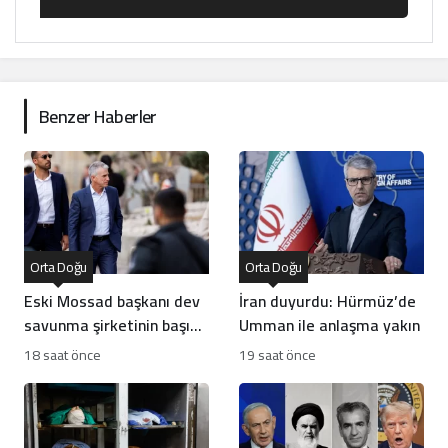
Benzer Haberler
Orta Doğu
Orta Doğu
Eski Mossad başkanı dev
İran duyurdu: Hürmüz’de
savunma şirketinin başına
Umman ile anlaşma yakın
geçti
18 saat önce
19 saat önce