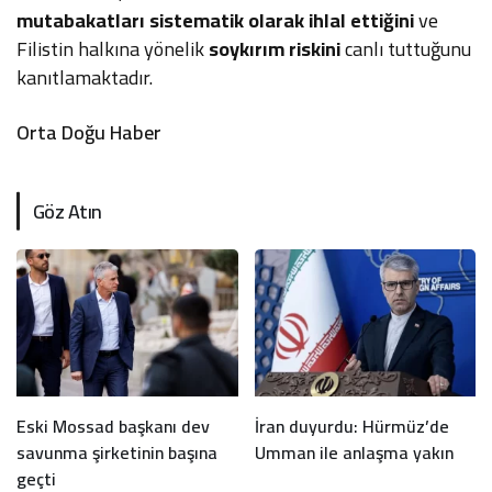
mutabakatları sistematik olarak ihlal ettiğini
ve
Filistin halkına yönelik
soykırım riskini
canlı tuttuğunu
kanıtlamaktadır.
Orta Doğu Haber
Göz Atın
Eski Mossad başkanı dev
İran duyurdu: Hürmüz’de
savunma şirketinin başına
Umman ile anlaşma yakın
geçti