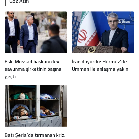
Göz Atın
Eski Mossad başkanı dev
İran duyurdu: Hürmüz’de
savunma şirketinin başına
Umman ile anlaşma yakın
geçti
Batı Şeria’da tırmanan kriz: