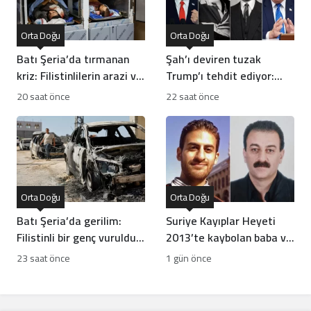
Orta Doğu
Orta Doğu
Batı Şeria’da tırmanan
Şah’ı deviren tuzak
kriz: Filistinlilerin arazi ve
Trump’ı tehdit ediyor:
mülklerine baskı artıyor
Batı İran rejiminin
20 saat önce
22 saat önce
direncini neden yanlış
anlıyor
Orta Doğu
Orta Doğu
Batı Şeria’da gerilim:
Suriye Kayıplar Heyeti
Filistinli bir genç vuruldu,
2013’te kaybolan baba ve
sınıflar yıkıldı
oğlun akıbetini açıkladı
23 saat önce
1 gün önce