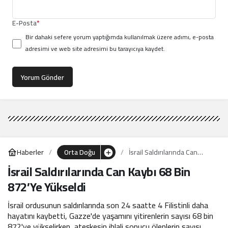
E-Posta
*
Bir dahaki sefere yorum yaptığımda kullanılmak üzere adımı, e-posta
adresimi ve web site adresimi bu tarayıcıya kaydet.
Yorum Gönder
Haberler
Orta Doğu
İsrail Saldırılarında Can
Kaybı 68 Bin 872’Ye
İsrail Saldırılarında Can Kaybı 68 Bin
Yükseldi
872’Ye Yükseldi
İsrail ordusunun saldırılarında son 24 saatte 4 Filistinli daha
hayatını kaybetti, Gazze'de yaşamını yitirenlerin sayısı 68 bin
872'ye yükselirken, ateşkesin ihlali sonucu ölenlerin sayısı