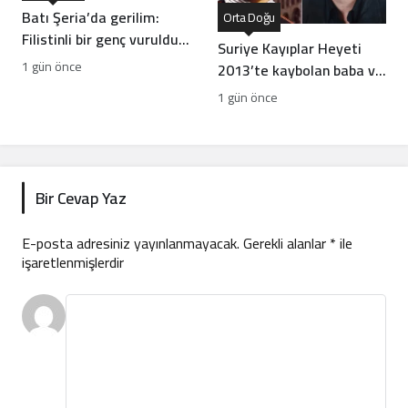
Batı Şeria’da gerilim:
Orta Doğu
Filistinli bir genç vuruldu,
Suriye Kayıplar Heyeti
sınıflar yıkıldı
1 gün önce
2013’te kaybolan baba ve
oğlun akıbetini açıkladı
1 gün önce
Bir Cevap Yaz
E-posta adresiniz yayınlanmayacak.
Gerekli alanlar
*
ile
işaretlenmişlerdir