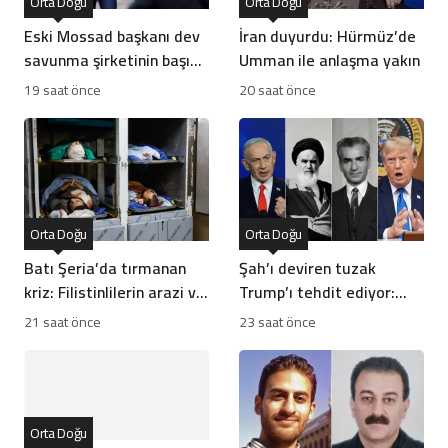
Orta Doğu
Orta Doğu
Eski Mossad başkanı dev
İran duyurdu: Hürmüz’de
savunma şirketinin başına
Umman ile anlaşma yakın
geçti
19 saat önce
20 saat önce
Orta Doğu
Orta Doğu
Batı Şeria’da tırmanan
Şah’ı deviren tuzak
kriz: Filistinlilerin arazi ve
Trump’ı tehdit ediyor:
mülklerine baskı artıyor
Batı İran rejiminin
21 saat önce
23 saat önce
direncini neden yanlış
anlıyor
Orta Doğu