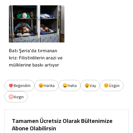
Batı Şeria’da tırmanan
kriz: Filistinlilerin arazi ve
mülklerine baskı artıyor
Beğendim
Harika
Haha
Vay
Üzgün
Kızgın
Tamamen Ücretsiz Olarak Bültenimize
Abone Olabilirsin