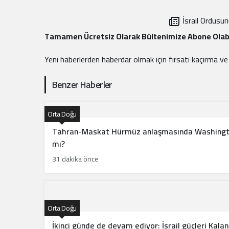
İsrail Ordusu
Tamamen Ücretsiz Olarak Bültenimize Abone Olabi
Yeni haberlerden haberdar olmak için fırsatı kaçırma v
Benzer Haberler
Orta Doğu
Tahran-Maskat Hürmüz anlaşmasında Washington’
mı?
31 dakika önce
Orta Doğu
İkinci günde de devam ediyor: İsrail güçleri Kala