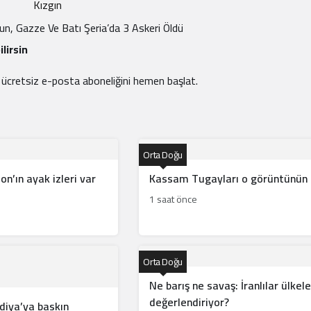
Kızgın
nun, Gazze Ve Batı Şeria’da 3 Askeri Öldü
lirsin
e ücretsiz e-posta aboneliğini hemen başlat.
Orta Doğu
ın ayak izleri var
Kassam Tugayları o görüntünün ar
1 saat önce
Orta Doğu
Ne barış ne savaş: İranlılar ülkele
değerlendiriyor?
ndiya’ya baskın