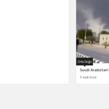
Orta Doğu
Suudi Arabistan’a
5 saat önce