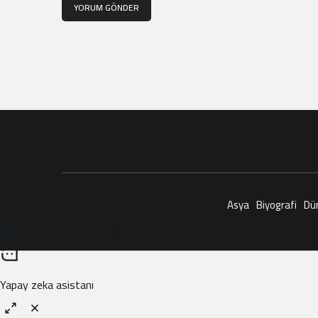
YORUM GÖNDER
Asya
Biyografi
Dü
KAI ile Sohbet Et
Yapay zeka asistanı