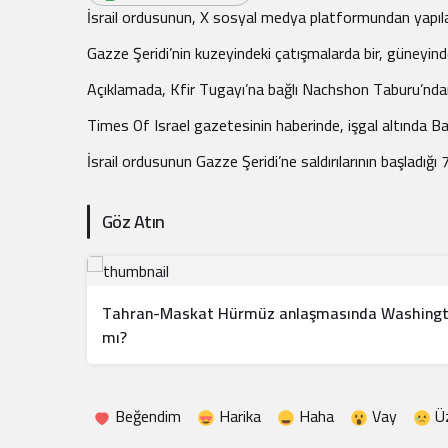
.
İsrail ordusunun, X sosyal medya platformundan yapılan
Gazze Şeridi’nin kuzeyindeki çatışmalarda bir, güneyindek
Açıklamada, Kfir Tugayı’na bağlı Nachshon Taburu’ndan Ç
Times Of Israel gazetesinin haberinde, işgal altında Batı
İsrail ordusunun Gazze Şeridi’ne saldırılarının başladığ
Göz Atın
Tahran-Maskat Hürmüz anlaşmasında Washington’
mı?
Beğendim
Harika
Haha
Vay
Ü