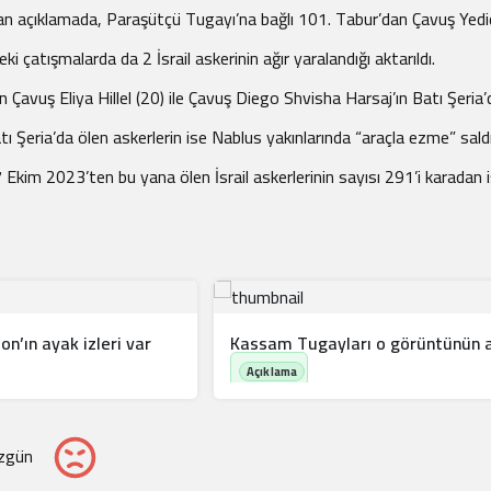
 açıklamada, Paraşütçü Tugayı’na bağlı 101. Tabur’dan Çavuş Yedidya
i çatışmalarda da 2 İsrail askerinin ağır yaralandığı aktarıldı.
avuş Eliya Hillel (20) ile Çavuş Diego Shvisha Harsaj’ın Batı Şeria’d
 Şeria’da ölen askerlerin ise Nablus yakınlarında “araçla ezme” saldır
ı 7 Ekim 2023’ten bu yana ölen İsrail askerlerinin sayısı 291’i karada
ın ayak izleri var
Kassam Tugayları o görüntünün ar
zgün