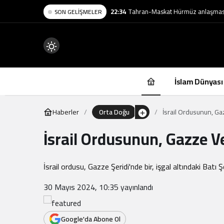
22:34
Tahran-Maskat Hürmüz anlaşmasın
SON GELIŞMELER
Mod
değiştir
İslam Dünyası
Haberler
Orta Doğu
İsrail Ordusunun, Ga
İsrail Ordusunun, Gazze Ve
.
İsrail ordusu, Gazze Şeridi'nde bir, işgal altındaki Batı
30 Mayıs 2024, 10:35
yayınlandı
Google'da Abone Ol