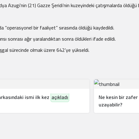
 Azugi’nin (21) Gazze Şeridi’nin kuzeyindeki çatışmalarda öldüğü bel
a “operasyonel bir faaliyet” sırasında öldüğü kaydedildi.
ısı sonrası ağır yaralandıktan sonra öldükleri ifade edildi.
n işgal sürecinde olmak üzere 642’ye yükseldi.
kasındaki ismi ilk kez
açıkladı
Ne kesin bir zafer 
uzayabilir?