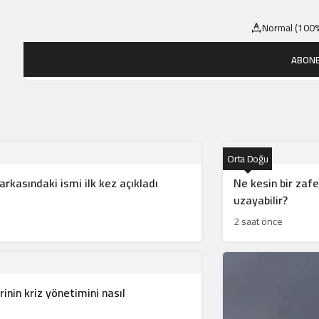
Normal (100%
ABONE
Orta Doğu
kasındaki ismi ilk kez açıkladı
Ne kesin bir zafe
uzayabilir?
2 saat önce
rinin kriz yönetimini nasıl