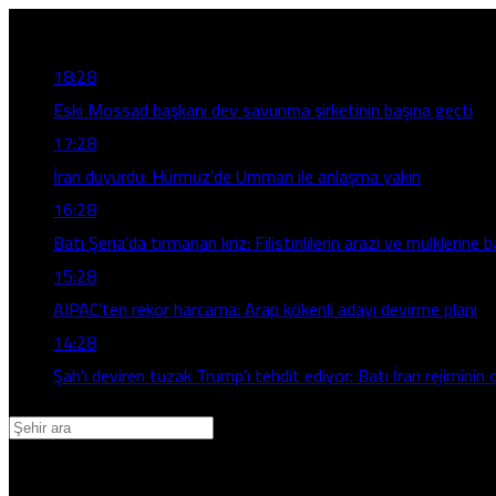
Son Gelişmeler
18:28
Eski Mossad başkanı dev savunma şirketinin başına geçti
17:28
İran duyurdu: Hürmüz’de Umman ile anlaşma yakın
16:28
Batı Şeria’da tırmanan kriz: Filistinlilerin arazi ve mülklerine b
15:28
AIPAC’ten rekor harcama: Arap kökenli adayı devirme planı
14:28
Şah’ı deviren tuzak Trump’ı tehdit ediyor: Batı İran rejiminin d
Adana
Adıyaman