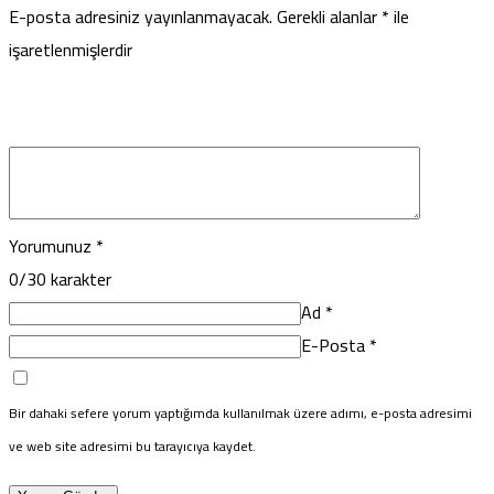
E-posta adresiniz yayınlanmayacak.
Gerekli alanlar
*
ile
işaretlenmişlerdir
Yorumunuz
*
0
/30 karakter
Ad
*
E-Posta
*
Bir dahaki sefere yorum yaptığımda kullanılmak üzere adımı, e-posta adresimi
ve web site adresimi bu tarayıcıya kaydet.