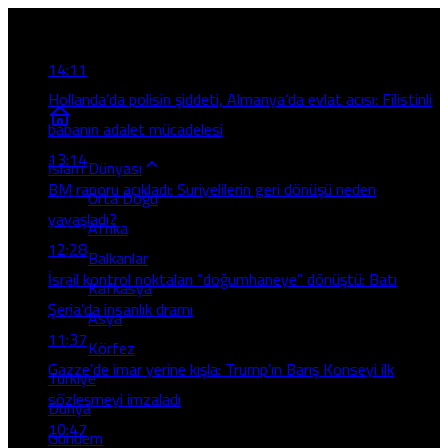
Son Gelişmeler
14:11
Hollanda’da polisin şiddeti, Almanya’da evlat acısı: Filistinli
babanın adalet mücadelesi
13:14
İslam Dünyası
BM raporu açıkladı: Suriyelilerin geri dönüşü neden
Orta Doğu
yavaşladı?
Afrika
12:28
Balkanlar
İsrail kontrol noktaları “doğumhaneye” dönüştü: Batı
Kafkasya
Şeria’da insanlık dramı
Asya
11:37
Körfez
Gazze’de imar yerine kışla: Trump’ın Barış Konseyi ilk
Türkiye
sözleşmeyi imzaladı
Dünya
10:47
Gündem