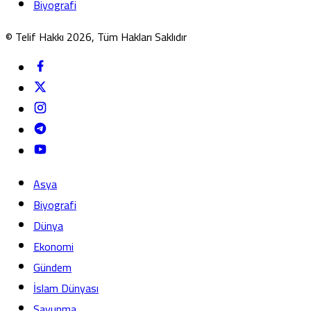
Biyografi
© Telif Hakkı 2026, Tüm Hakları Saklıdır
Asya
Biyografi
Dünya
Ekonomi
Gündem
İslam Dünyası
Savunma