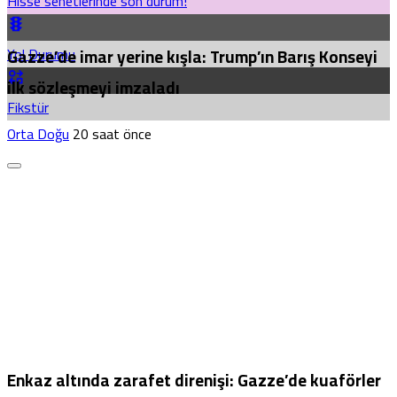
Hisse senetlerinde son durum!
Yol Durumu
Gazze’de imar yerine kışla: Trump’ın Barış Konseyi
ilk sözleşmeyi imzaladı
Fikstür
Orta Doğu
20 saat önce
Enkaz altında zarafet direnişi: Gazze’de kuaförler