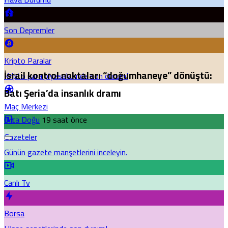
Son Depremler
Kripto Paralar
İsrail kontrol noktaları “doğumhaneye” dönüştü:
Kripto para piyasalarında son durum!
Batı Şeria’da insanlık dramı
Maç Merkezi
Orta Doğu
19 saat önce
Gazeteler
Günün gazete manşetlerini inceleyin.
Canlı Tv
Borsa