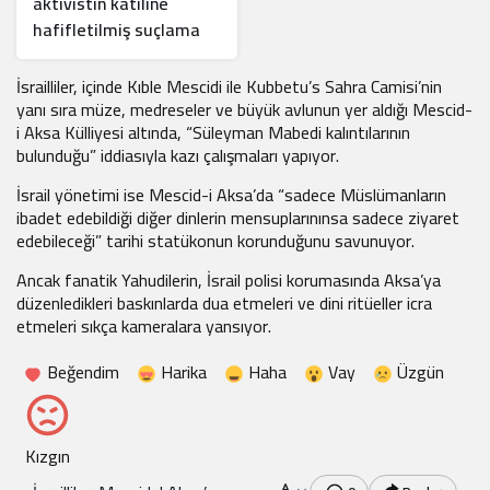
aktivistin katiline
hafifletilmiş suçlama
İsrailliler, içinde Kıble Mescidi ile Kubbetu’s Sahra Camisi’nin
yanı sıra müze, medreseler ve büyük avlunun yer aldığı Mescid-
i Aksa Külliyesi altında, “Süleyman Mabedi kalıntılarının
bulunduğu” iddiasıyla kazı çalışmaları yapıyor.
İsrail yönetimi ise Mescid-i Aksa’da “sadece Müslümanların
ibadet edebildiği diğer dinlerin mensuplarınınsa sadece ziyaret
edebileceği” tarihi statükonun korunduğunu savunuyor.
Ancak fanatik Yahudilerin, İsrail polisi korumasında Aksa’ya
düzenledikleri baskınlarda dua etmeleri ve dini ritüeller icra
etmeleri sıkça kameralara yansıyor.
Beğendim
Harika
Haha
Vay
Üzgün
Kızgın