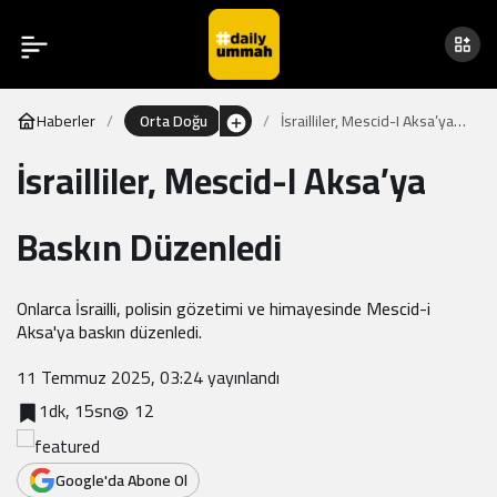
Haberler
Orta Doğu
İsrailliler, Mescid-I Aksa’ya
Baskın Düzenledi
İsrailliler, Mescid-I Aksa’ya
Baskın Düzenledi
Onlarca İsrailli, polisin gözetimi ve himayesinde Mescid-i
Aksa'ya baskın düzenledi.
11 Temmuz 2025, 03:24
yayınlandı
1dk, 15sn
12
Google'da Abone Ol