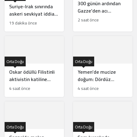
300 günün ardından
Suriye-Irak sınırında
Gazze’den acı
askeri sevkiyat iddiası:
tanıklıklar: Ateşkes
2 saat önce
Görüntüler gerçek mi?
19 dakika önce
sadece medyatik bir
balondan ibaret
Orta Doğu
Orta Doğu
Oskar ödüllü Filistinli
Yemen’de mucize
aktivistin katiline
doğum: Dördüz
hafifletilmiş suçlama
beklerken beşiz bebek
4 saat önce
4 saat önce
dünyaya geldi
Orta Doğu
Orta Doğu