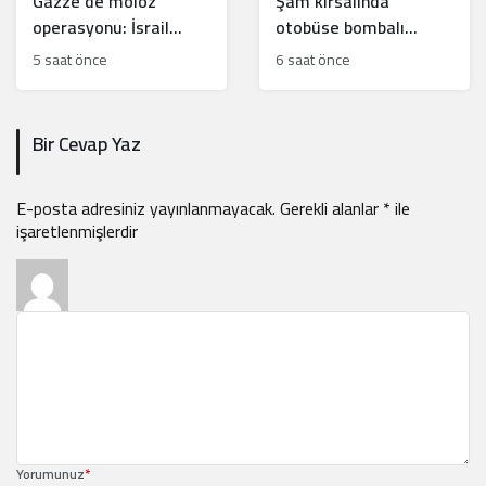
Gazze’de moloz
Şam kırsalında
operasyonu: İsrail
otobüse bombalı
soykırım kanıtlarını mı
saldırı: 2 ölü, 14 yaralı
5 saat önce
6 saat önce
yok ediyor?
Bir Cevap Yaz
E-posta adresiniz yayınlanmayacak.
Gerekli alanlar
*
ile
işaretlenmişlerdir
Yorumunuz
*