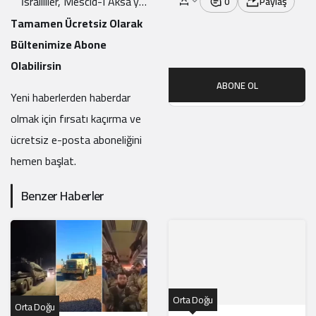
İsrailliler, Mescid-I Aksa’ya
0
Paylaş
Baskın Düzenledi
Tamamen Ücretsiz Olarak
Bültenimize Abone
Olabilirsin
ABONE OL
Yeni haberlerden haberdar
olmak için fırsatı kaçırma ve
ücretsiz e-posta aboneliğini
hemen başlat.
Benzer Haberler
Orta Doğu
Orta Doğu