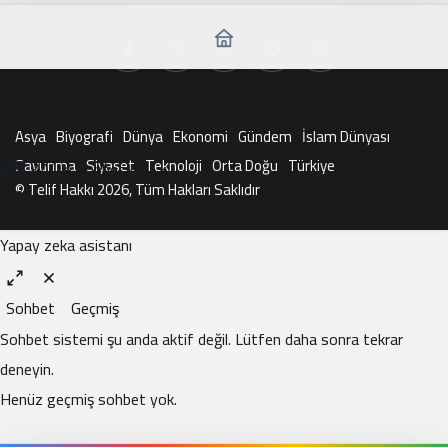
Asya
Biyografi
Dünya
Ekonomi
Gündem
İslam Dünyası
Savunma
Siyaset
Teknoloji
Orta Doğu
Türkiye
KAI ile Sohbet Et
© Telif Hakkı 2026, Tüm Hakları Saklıdır
Yapay zeka asistanı
Sohbet
Geçmiş
Sohbet sistemi şu anda aktif değil. Lütfen daha sonra tekrar
deneyin.
Henüz geçmiş sohbet yok.