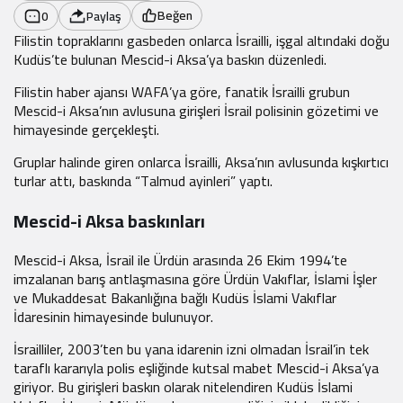
Beğen
0
Paylaş
Filistin topraklarını gasbeden onlarca İsrailli, işgal altındaki doğu
Kudüs’te bulunan Mescid-i Aksa’ya baskın düzenledi.
Filistin haber ajansı WAFA’ya göre, fanatik İsrailli grubun
Mescid-i Aksa’nın avlusuna girişleri İsrail polisinin gözetimi ve
himayesinde gerçekleşti.
Gruplar halinde giren onlarca İsrailli, Aksa’nın avlusunda kışkırtıcı
turlar attı, baskında “Talmud ayinleri” yaptı.
Mescid-i Aksa baskınları
Mescid-i Aksa, İsrail ile Ürdün arasında 26 Ekim 1994’te
imzalanan barış antlaşmasına göre Ürdün Vakıflar, İslami İşler
ve Mukaddesat Bakanlığına bağlı Kudüs İslami Vakıflar
İdaresinin himayesinde bulunuyor.
İsrailliler, 2003’ten bu yana idarenin izni olmadan İsrail’in tek
taraflı kararıyla polis eşliğinde kutsal mabet Mescid-i Aksa’ya
giriyor. Bu girişleri baskın olarak nitelendiren Kudüs İslami