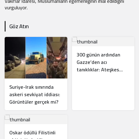
Vakıflar İdaresi, Müslümanların egemenliğinin ihlal edildiğini
vurguluyor.
Göz Atın
300 günün ardından
Gazze’den acı
tanıklıklar: Ateşkes
sadece medyatik bir
balondan ibaret
Suriye-Irak sınırında
askeri sevkiyat iddiası:
Görüntüler gerçek mi?
Oskar ödüllü Filistinli