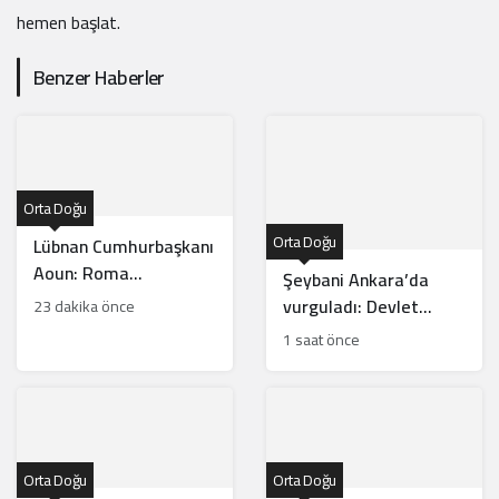
hemen başlat.
Benzer Haberler
Orta Doğu
Orta Doğu
Lübnan Cumhurbaşkanı
Aoun: Roma
Şeybani Ankara’da
görüşmelerinde
vurguladı: Devlet
23 dakika önce
ilerleme kaydettik!
otoritesi dışındaki
1 saat önce
silahlar sonlandırılacak
Orta Doğu
Orta Doğu