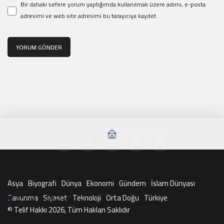
Bir dahaki sefere yorum yaptığımda kullanılmak üzere adımı, e-posta
adresimi ve web site adresimi bu tarayıcıya kaydet.
YORUM GÖNDER
Asya
Biyografi
Dünya
Ekonomi
Gündem
İslam Dünyası
Savunma
Siyaset
Teknoloji
Orta Doğu
Türkiye
KAI ile Sohbet Et
© Telif Hakkı 2026, Tüm Hakları Saklıdır