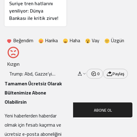
Suriye tren hatlarını
yeniliyor: Dünya
Bankası ile kritik zirve!
Beğendim
Harika
Haha
Vay
Üzgün
Kızgın
Trump: Abd, Gazze’yi
0
Paylaş
Almalı Ve “Özgürlük
Tamamen Ücretsiz Olarak
Bölgesine” Dönüştürmeli
Bültenimize Abone
Olabilirsin
ABONE OL
Yeni haberlerden haberdar
olmak için fırsatı kaçırma ve
ücretsiz e-posta aboneliğini