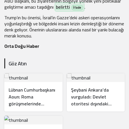
ABD Başkanı, bu ziyaretlerinin bölgeye yönelik yeni politikalar
geliştirme amacı taşıdığını
belirtti
.
Trump’ın bu önerisi, İsrail’in Gazze’deki askeri operasyonlarını
yoğunlaştırdığı ve bölgedeki insani krizin derinleştiği bir döneme
denk geliyor. Önerinin uluslararası alanda nasıl bir yankı bulacağı
merak konusu.
Orta Doğu Haber
Göz Atın
Lübnan Cumhurbaşkanı
Şeybani Ankara’da
Aoun: Roma
vurguladı: Devlet
görüşmelerinde
otoritesi dışındaki
ilerleme kaydettik!
silahlar sonlandırılacak