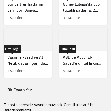
Suriye tren hatlarını
Güney Lübnan’da bubi
yeniliyor: Dünya
tuzaklı patlama: 2
Bankası ile kritik zirve!
İsrail askeri öldü
2 saat önce
3 saat önce
Orta Doğu
Orta Doğu
Vasim el-Esed ve Atıf
ABD’de Abdul El-
Necib davası: Şam’da
Sayed’e dijital lincin
karar günü açıklandı
arkasında kim var?
4 saat önce
5 saat önce
Bir Cevap Yaz
E-posta adresiniz yayınlanmayacak.
Gerekli alanlar
*
ile
işaretlenmişlerdir