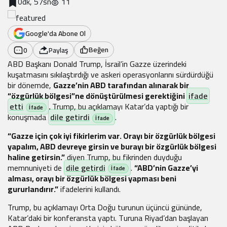
0dk, 57sn
11
Google'da Abone Ol
Beğen
0
Paylaş
ABD Başkanı Donald Trump, İsrail’in Gazze üzerindeki
kuşatmasını sıkılaştırdığı ve askeri operasyonlarını sürdürdüğü
bir dönemde,
Gazze’nin ABD tarafından alınarak bir
“özgürlük bölgesi”ne dönüştürülmesi gerektiğini
ifade
etti
.
Trump, bu açıklamayı Katar’da yaptığı bir
konuşmada
dile getirdi
.
“Gazze için çok iyi fikirlerim var. Orayı bir özgürlük bölgesi
yapalım, ABD devreye girsin ve burayı bir özgürlük bölgesi
haline getirsin.”
diyen Trump, bu fikrinden duyduğu
memnuniyeti de
dile getirdi
.
“ABD’nin Gazze’yi
alması, orayı bir özgürlük bölgesi yapması beni
gururlandırır.”
ifadelerini kullandı.
Trump, bu açıklamayı Orta Doğu turunun üçüncü gününde,
Katar’daki bir konferansta yaptı. Turuna Riyad’dan başlayan