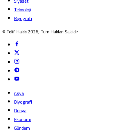
Siyaset
Teknoloji
Biyografi
© Telif Hakkı 2026, Tüm Hakları Saklıdır
Asya
Biyografi
Dünya
Ekonomi
Gündem