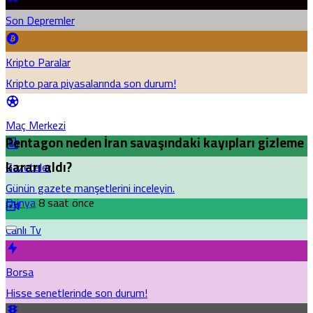
Son Depremler
Kripto Paralar
Kripto para piyasalarında son durum!
Maç Merkezi
Pentagon neden İran savaşındaki kayıpları gizleme
kararı aldı?
Gazeteler
Günün gazete manşetlerini inceleyin.
Dünya
8 saat önce
Canlı Tv
Borsa
Hisse senetlerinde son durum!