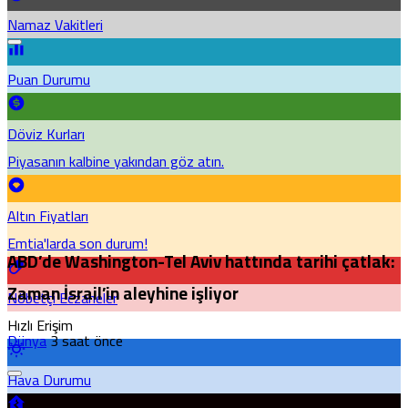
Namaz Vakitleri
Puan Durumu
Döviz Kurları
Piyasanın kalbine yakından göz atın.
Altın Fiyatları
Emtia'larda son durum!
ABD’de Washington-Tel Aviv hattında tarihi çatlak:
Zaman İsrail’in aleyhine işliyor
Nöbetçi Eczaneler
Hızlı Erişim
Dünya
3 saat önce
Hava Durumu