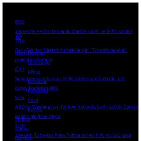
Son Gelişmeler
8:09
Yemen’de gerilim tırmandı: Marib’e roket ve İHA’lı saldırı!
7:14
Ben-Gvir’den Filistinli tutuklular için “Timsahlı hendek”
İslam Dünyası
projesi incelemesi
Orta Doğu
6:17
Afrika
Sudan’da sıcak temas: HDK saldırısı püskürtüldü, üst
Balkanlar
düzey komutan öldü
Kafkasya
5:24
Asya
ABD’de Washington-Tel Aviv hattında tarihi çatlak: Zaman
Körfez
İsrail’in aleyhine işliyor
Türkiye
4:38
Dünya
Kassam Tugayları Aksa Tufanı öncesi İHA gücünü nasıl
Gündem