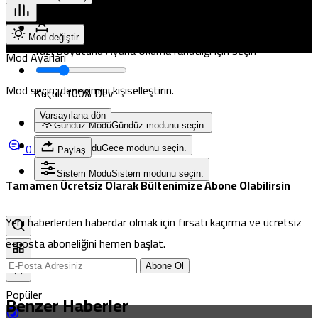
Mod değiştir
Yazı Boyutunu Ayarla
Okuma rahatlığı için seçin
Mod Ayarları
Mod seçin, deneyimini kişiselleştirin.
Küçük
100%
Dev
Varsayılana dön
Gündüz Modu
Gündüz modunu seçin.
0
Gece Modu
Gece modunu seçin.
Paylaş
Sistem Modu
Sistem modunu seçin.
Tamamen Ücretsiz Olarak Bültenimize Abone Olabilirsin
Yeni haberlerden haberdar olmak için fırsatı kaçırma ve ücretsiz
e-posta aboneliğini hemen başlat.
Abone Ol
Popüler
Benzer Haberler