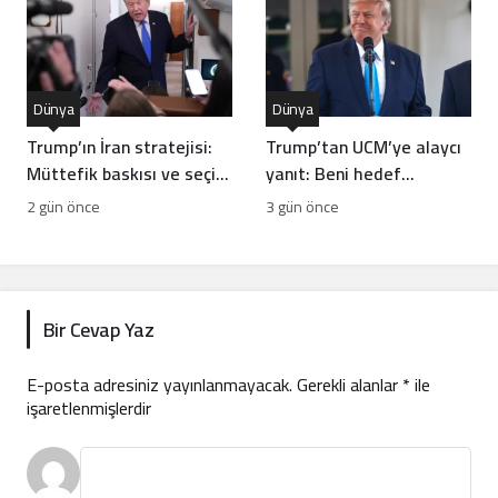
Dünya
Dünya
Trump’ın İran stratejisi:
Trump’tan UCM’ye alaycı
Müttefik baskısı ve seçim
yanıt: Beni hedef
hesapları arasında
aldıklarını sanmam
2 gün önce
3 gün önce
bocalayan diplomasi
Bir Cevap Yaz
E-posta adresiniz yayınlanmayacak.
Gerekli alanlar
*
ile
işaretlenmişlerdir