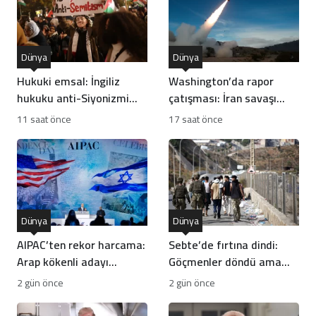
Dünya
Dünya
Hukuki emsal: İngiliz
Washington’da rapor
hukuku anti-Siyonizmi
çatışması: İran savaşı
koruma altına aldı
ABD füze stoklarını
11 saat önce
17 saat önce
tüketti mi?
Dünya
Dünya
AIPAC’ten rekor harcama:
Sebte’de fırtına dindi:
Arap kökenli adayı
Göçmenler döndü ama
devirme planı
kriz bitmedi
2 gün önce
2 gün önce