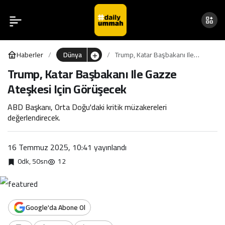
Trump, Katar Başbakanı Ile
0
Gazze Ateşkesi Için
Haberler
Dünya
Trump, Katar Başbakanı Ile
Görüşecek
Gazze Ateşkesi Için Görüşecek
Trump, Katar Başbakanı Ile Gazze
Ateşkesi Için Görüşecek
ABD Başkanı, Orta Doğu'daki kritik müzakereleri
değerlendirecek.
16 Temmuz 2025, 10:41
yayınlandı
0dk, 50sn
12
Google'da Abone Ol