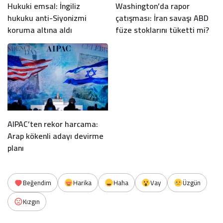
Hukuki emsal: İngiliz
Washington’da rapor
hukuku anti-Siyonizmi
çatışması: İran savaşı ABD
koruma altına aldı
füze stoklarını tüketti mi?
AIPAC’ten rekor harcama:
Arap kökenli adayı devirme
planı
Beğendim
Harika
Haha
Vay
Üzgün
Kızgın