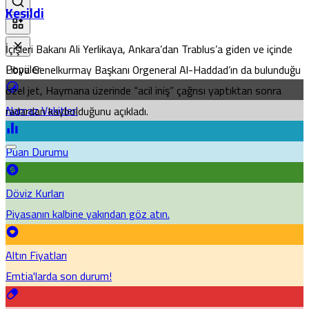
Kesildi
İçişleri Bakanı Ali Yerlikaya, Ankara’dan Trablus’a giden ve içinde
Popüler
Libya Genelkurmay Başkanı Orgeneral Al-Haddad’ın da bulunduğu
özel jet, Haymana üzerinde “acil iniş” çağrısı yaptıktan sonra
Namaz Vakitleri
radardan kaybolduğunu açıkladı.
Puan Durumu
Döviz Kurları
Piyasanın kalbine yakından göz atın.
Altın Fiyatları
Emtia'larda son durum!