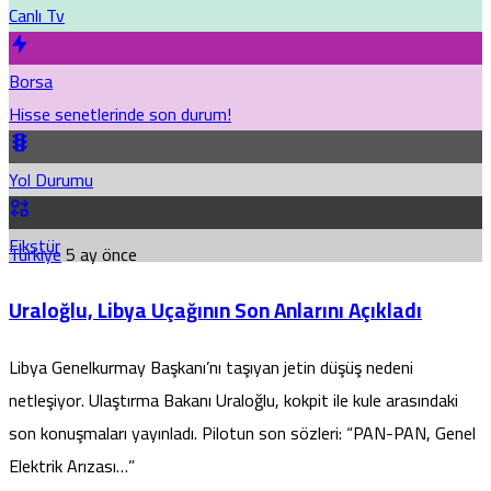
Canlı Tv
Borsa
Hisse senetlerinde son durum!
Yol Durumu
Fikstür
Türkiye
5 ay önce
Uraloğlu, Libya Uçağının Son Anlarını Açıkladı
Libya Genelkurmay Başkanı’nı taşıyan jetin düşüş nedeni
netleşiyor. Ulaştırma Bakanı Uraloğlu, kokpit ile kule arasındaki
son konuşmaları yayınladı. Pilotun son sözleri: “PAN-PAN, Genel
Elektrik Arızası…”