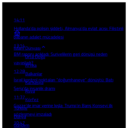
Son Gelişmeler
14:11
Hollanda’da polisin şiddeti, Almanya’da evlat acısı: Filistinli
babanın adalet mücadelesi
13:14
İslam Dünyası
BM raporu açıkladı: Suriyelilerin geri dönüşü neden
Orta Doğu
yavaşladı?
Afrika
12:28
Balkanlar
İsrail kontrol noktaları “doğumhaneye” dönüştü: Batı
Kafkasya
Şeria’da insanlık dramı
Asya
11:37
Körfez
Gazze’de imar yerine kışla: Trump’ın Barış Konseyi ilk
Türkiye
sözleşmeyi imzaladı
Dünya
10:47
Gündem