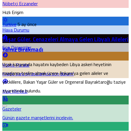
Nöbetçi Eczaneler
Hızlı Erişim
Türkiye
5 ay önce
Hava Durumu
Yaşar Güler, Cenazeleri Almaya Gelen Libyalı Aileleri
Son Depremler
Yalnız Bırakmadı
Uçak kazasında hayatını kaybeden Libya askeri heyetinin
Kripto Paralar
naaşlarını teslim almak üzere Ankara’ya gelen aileler ve
Kripto para piyasalarında son durum!
yetkililere, Bakan Yaşar Güler ve Orgeneral Bayraktaroğlu taziye
ziyaretinde bulundu.
Maç Merkezi
Gazeteler
Günün gazete manşetlerini inceleyin.