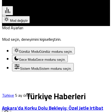
Pristina
vurguladı.
Mod değiştir
Mod Ayarları
Mod seçin, deneyimini kişiselleştirin.
Gündüz Modu
Gündüz modunu seçin.
Gece Modu
Gece modunu seçin.
Sistem Modu
Sistem modunu seçin.
Türkiye Haberleri
Türkiye
5 ay önce
Ankara’da Korku Dolu Bekleyiş: Özel Jetle Irtibat