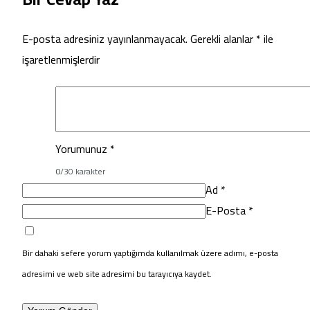
E-posta adresiniz yayınlanmayacak.
Gerekli alanlar
*
ile
işaretlenmişlerdir
Yorumunuz
*
0
/30 karakter
Ad
*
E-Posta
*
Bir dahaki sefere yorum yaptığımda kullanılmak üzere adımı, e-posta
adresimi ve web site adresimi bu tarayıcıya kaydet.