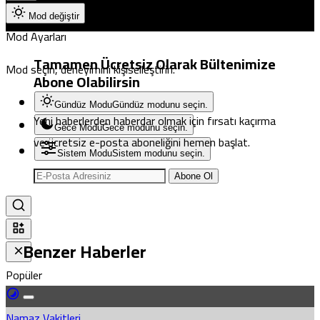
Mod değiştir
Mod Ayarları
Tamamen Ücretsiz Olarak Bültenimize
Mod seçin, deneyimini kişiselleştirin.
Abone Olabilirsin
Gündüz Modu
Gündüz modunu seçin.
Yeni haberlerden haberdar olmak için fırsatı kaçırma
Gece Modu
Gece modunu seçin.
ve ücretsiz e-posta aboneliğini hemen başlat.
Sistem Modu
Sistem modunu seçin.
Abone Ol
Benzer Haberler
Popüler
Namaz Vakitleri