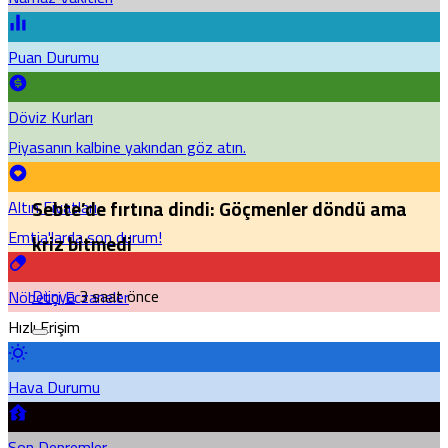
Puan Durumu
Döviz Kurları
Piyasanın kalbine yakından göz atın.
Altın Fiyatları
Sebte’de fırtına dindi: Göçmenler döndü ama
Emtia'larda son durum!
kriz bitmedi
Dünya
3 saat önce
Nöbetçi Eczaneler
Hızlı Erişim
Hava Durumu
Son Depremler