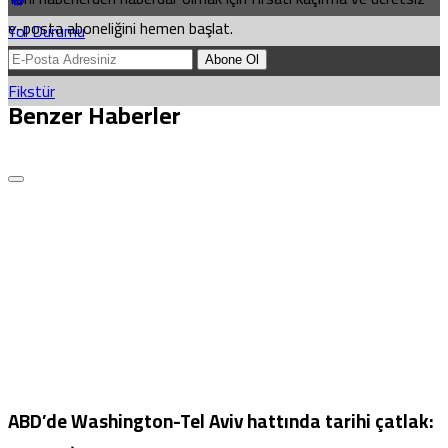
e-posta aboneliğini hemen başlat.
Yol Durumu
Abone Ol
Fikstür
Benzer Haberler
ABD’de Washington-Tel Aviv hattında tarihi çatlak: