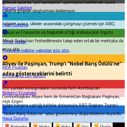
gelecek aylarda “yol haritasının” ayrıntılarını belirlemek üzere
Namaz Vakitleri
çalışma grupları oluşturması bekleniyor.
Liderler ayrıca, ülkeler arasındaki çatışmayı çözmek için ABD,
Puan Durumu
Rusya ve Fransa’nın eş başkanlık ettiği arabuluculuk örgütü
Minsk Grubu’nun feshedilmesini talep eden ortak bir mektuba da
Döviz Kurları
imza attı.
Piyasanın kalbine yakından göz atın.
Aliyev ile Paşinyan, Trump’ı “Nobel Barış Ödülü’ne”
Altın Fiyatları
aday göstereceklerini
belirtti
Emtia'larda son durum!
Öte yandan konuşmaların sonunda hem Azerbaycan
Nöbetçi Eczaneler
Cumhurbaşkanı Aliyev hem de Ermenistan Başbakanı Paşinyan,
Hızlı Erişim
bölge barışına yaptığı katkılar dolayısıyla ABD Başkanı Trump’ı
“Nobel Barış Ödülü’ne” aday göstermeyi düşündüklerini duyurdu.
Hava Durumu
Beğendim
Harika
Haha
Vay
Üzgün