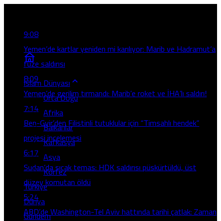
Son Gelişmeler
9:08
Yemen’de kartlar yeniden mi karılıyor: Marib ve Hadramut’a
füze saldırısı
8:09
İslam Dünyası
Yemen’de gerilim tırmandı: Marib’e roket ve İHA’lı saldırı!
Orta Doğu
7:14
Afrika
Ben-Gvir’den Filistinli tutuklular için “Timsahlı hendek”
Balkanlar
projesi incelemesi
Kafkasya
6:17
Asya
Sudan’da sıcak temas: HDK saldırısı püskürtüldü, üst
Körfez
düzey komutan öldü
Türkiye
5:24
Dünya
ABD’de Washington-Tel Aviv hattında tarihi çatlak: Zaman
Gündem