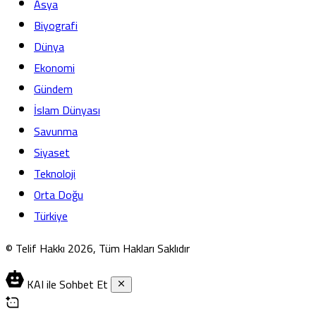
Asya
Biyografi
Dünya
Ekonomi
Gündem
İslam Dünyası
Savunma
Siyaset
Teknoloji
Orta Doğu
Türkiye
© Telif Hakkı 2026, Tüm Hakları Saklıdır
KAI ile Sohbet Et