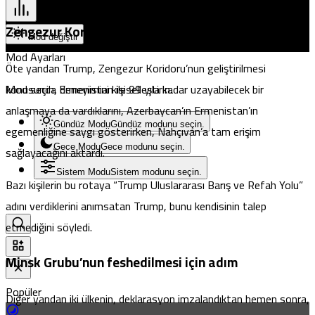
Zengezur Koridoru için ABD ile anlaşma
Mod değiştir
Mod Ayarları
Öte yandan Trump, Zengezur Koridoru’nun geliştirilmesi
konusunda Ermenistan ile 99 yıla kadar uzayabilecek bir
Mod seçin, deneyimini kişiselleştirin.
anlaşmaya da vardıklarını, Azerbaycan’ın Ermenistan’ın
Gündüz Modu
Gündüz modunu seçin.
egemenliğine saygı gösterirken, Nahçıvan’a tam erişim
Gece Modu
Gece modunu seçin.
sağlayacağını aktardı.
Sistem Modu
Sistem modunu seçin.
Bazı kişilerin bu rotaya “Trump Uluslararası Barış ve Refah Yolu”
adını verdiklerini anımsatan Trump, bunu kendisinin talep
etmediğini
söyledi
.
Minsk Grubu’nun feshedilmesi için adım
Popüler
Diğer yandan iki ülkenin, deklarasyon imzalandıktan hemen sonra,