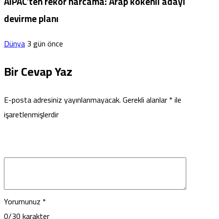
AIPAC’ten rekor harcama: Arap kökenli adayı
devirme planı
Dünya
3 gün önce
Bir Cevap Yaz
E-posta adresiniz yayınlanmayacak.
Gerekli alanlar
*
ile
işaretlenmişlerdir
Yorumunuz
*
0
/30 karakter