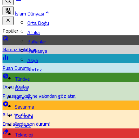
İslam Dünyası
Orta Doğu
Popüler
Afrika
Balkanlar
Namaz Vakitleri
Kafkasya
Asya
Puan Durumu
Körfez
Türkiye
Döviz Kurları
Dünya
Piyasanın kalbine yakından göz atın.
Gündem
Savunma
Altın Fiyatları
Ekonomi
Emtia'larda son durum!
Siyaset
Teknoloji