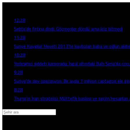
Son Gelişmeler
12:28
Sebte’de fırtına dindi: Göçmenler döndü ama kriz bitmedi
11:28
Suriye Kayıplar Heyeti 2013’te kaybolan baba ve oğlun akıbet
10:28
Yerleşimci şiddeti kamerada: İşgal altındaki Batı Şeria’da çocuğ
9:28
Suriye’de dev operasyon: Bir ayda 7 milyon captagon ele geçi
8:28
Trump’ın İran stratejisi: Müttefik baskısı ve seçim hesaplar
Adana
Adıyaman