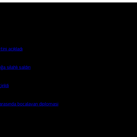
ini açıkladı
a silahlı saldırı
rildi
ı arasında bocalayan diplomasi