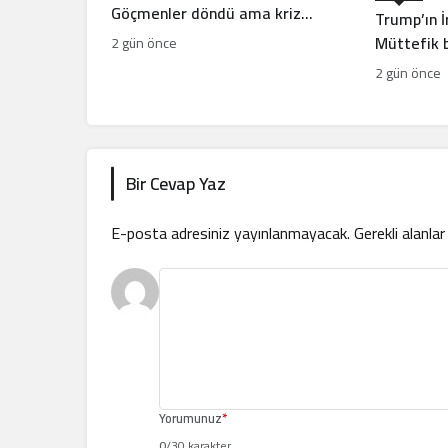
Göçmenler döndü ama kriz
Trump’ın İ
bitmedi
Müttefik 
2 gün önce
hesapları
2 gün önce
diplomasi
Bir Cevap Yaz
E-posta adresiniz yayınlanmayacak.
Gerekli alanla
Yorumunuz
*
0
/30 karakter