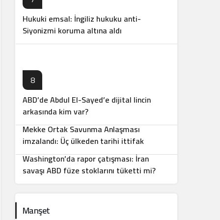
Hukuki emsal: İngiliz hukuku anti-
Siyonizmi koruma altına aldı
8
ABD’de Abdul El-Sayed’e dijital lincin
9
arkasında kim var?
Mekke Ortak Savunma Anlaşması
10
imzalandı: Üç ülkeden tarihi ittifak
Washington’da rapor çatışması: İran
savaşı ABD füze stoklarını tüketti mi?
Manşet