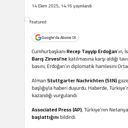
.
14 Ekim 2025, 14:16
yayınlandı
Google'da Abone Ol
Cumhurbaşkanı
Recep Tayyip Erdoğan
’ın, 
Barış Zirvesi’ne
katılmasına karşı aldığı tav
basını, Erdoğan’ın diplomatik hamlesini Orta
Alman
Stuttgarter Nachrichten (StN)
gazet
başlığıyla haberi duyurdu. Haberde, Türkiye’
kazandığı vurgulandı.
Associated Press (AP)
, Türkiye’nin Netany
başlattığını
bildirdi.