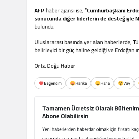
AFP
haber ajansı ise, “
Cumhurbaşkanı Erdoğa
sonucunda diğer liderlerin de desteğiyle
bulundu.
Uluslararası basında yer alan haberlerde, T
belirleyici bir güç haline geldiği ve Erdoğan’ı
Orta Doğu Haber
Beğendim
Harika
Haha
Vay
Tamamen Ücretsiz Olarak Bültenim
Abone Olabilirsin
Yeni haberlerden haberdar olmak için fırsatı ka
ve ücretsiz e-posta aboneliğini hemen başlat.