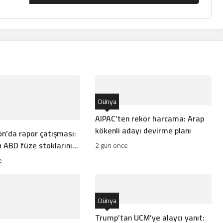
Dünya
AIPAC’ten rekor harcama: Arap
kökenli adayı devirme planı
n’da rapor çatışması:
ı ABD füze stoklarını
2 gün önce
?
e
Dünya
Trump’tan UCM’ye alaycı yanıt: