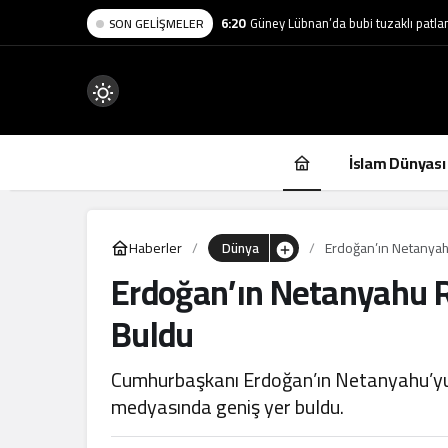
6:20
Güney Lübnan’da bubi tuzaklı patlam
SON GELIŞMELER
Mod
değiştir
İslam Dünyası
Haberler
Dünya
Erdoğan’ın Netanyah
Erdoğan’ın Netanyahu R
.
Buldu
Cumhurbaşkanı Erdoğan’ın Netanyahu’yu G
medyasında geniş yer buldu.