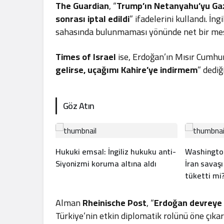
The Guardian
, “
Trump’ın Netanyahu’yu Gazz
sonrası iptal edildi
” ifadelerini kullandı. İ
sahasında bulunmaması yönünde net bir mesa
Times of Israel
ise, Erdoğan’ın Mısır Cumh
gelirse, uçağımı Kahire’ye indirmem
” dediğ
Göz Atın
Hukuki emsal: İngiliz hukuku anti-
Washington
Siyonizmi koruma altına aldı
İran savaşı
tüketti mi
Alman
Rheinische Post
, “
Erdoğan devreye 
Türkiye’nin etkin diplomatik rolünü öne çıkar