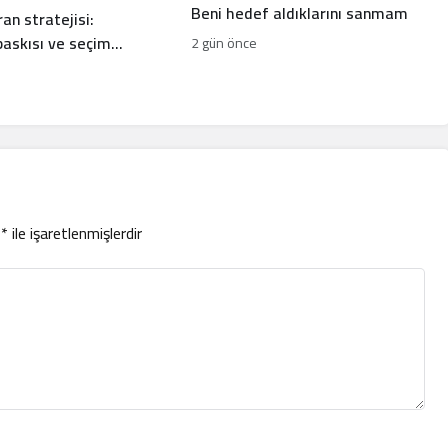
Beni hedef aldıklarını sanmam
ran stratejisi:
baskısı ve seçim
2 gün önce
 arasında bocalayan
r
*
ile işaretlenmişlerdir