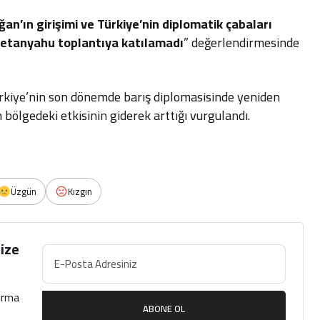
n’ın girişimi ve Türkiye’nin diplomatik çabaları
 Netanyahu toplantıya katılamadı
” değerlendirmesinde
ürkiye’nin son dönemde barış diplomasisinde yeniden
n bölgedeki etkisinin giderek arttığı vurgulandı.
Üzgün
Kızgın
ize
çırma
ABONE OL