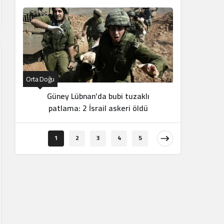
Orta Doğu
Orta Doğu
Güney Lübnan’da bubi tuzaklı
Vasim 
patlama: 2 İsrail askeri öldü
Şam
1
2
3
4
5