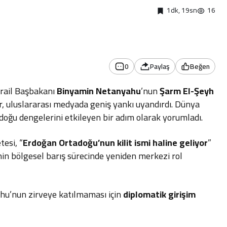
1dk, 19sn
16
0
Paylaş
Beğen
İsrail Başbakanı
Binyamin Netanyahu
’nun
Şarm El-Şeyh
ır, uluslararası medyada geniş yankı uyandırdı. Dünya
doğu dengelerini etkileyen bir adım olarak yorumladı.
esi, “
Erdoğan Ortadoğu’nun kilit ismi haline geliyor
”
nin bölgesel barış sürecinde yeniden merkezi rol
ahu’nun zirveye katılmaması için
diplomatik girişim