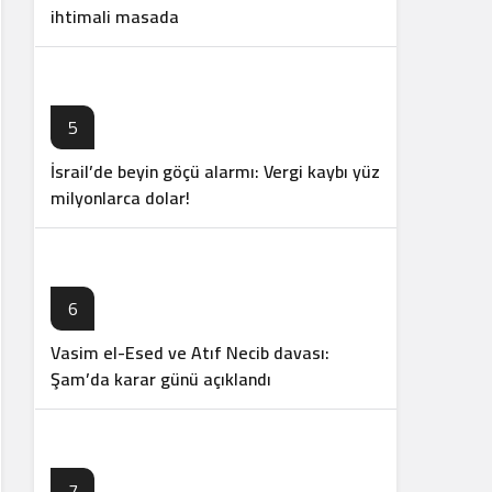
ihtimali masada
5
İsrail’de beyin göçü alarmı: Vergi kaybı yüz
milyonlarca dolar!
6
Vasim el-Esed ve Atıf Necib davası:
Şam’da karar günü açıklandı
7