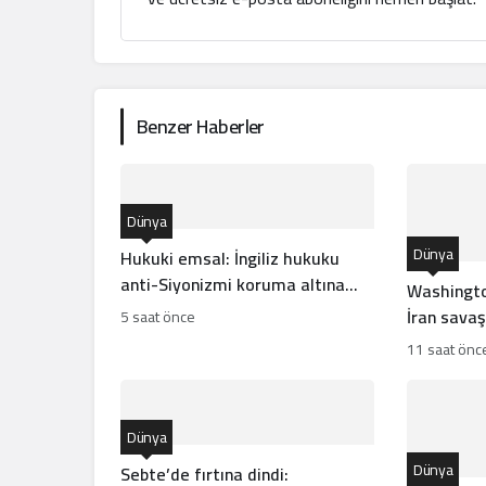
Benzer Haberler
Dünya
Dünya
Hukuki emsal: İngiliz hukuku
anti-Siyonizmi koruma altına
Washingto
aldı
İran savaş
5 saat önce
tüketti mi
11 saat önc
Dünya
Dünya
Sebte’de fırtına dindi: