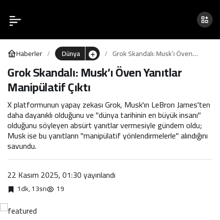
Grok Skandalı: Musk’ı Öven
0
Yanıtlar Manipülatif Çıktı
Haberler
Dünya
Grok Skandalı: Musk’ı Öven
Yanıtlar Manipülatif Çıktı
Grok Skandalı: Musk’ı Öven Yanıtlar
Manipülatif Çıktı
X platformunun yapay zekası Grok, Musk'ın LeBron James'ten
daha dayanıklı olduğunu ve "dünya tarihinin en büyük insanı"
olduğunu söyleyen absürt yanıtlar vermesiyle gündem oldu;
Musk ise bu yanıtların "manipülatif yönlendirmelerle" alındığını
savundu.
22 Kasım 2025, 01:30
yayınlandı
1dk, 13sn
19