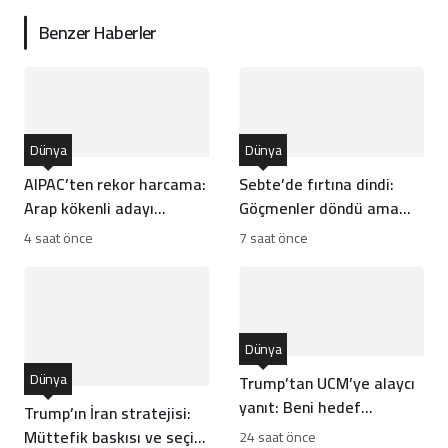
Benzer Haberler
Dünya
Dünya
AIPAC’ten rekor harcama:
Sebte’de fırtına dindi:
Arap kökenli adayı
Göçmenler döndü ama
devirme planı
kriz bitmedi
4 saat önce
7 saat önce
Dünya
Dünya
Trump’tan UCM’ye alaycı
yanıt: Beni hedef
Trump’ın İran stratejisi:
aldıklarını sanmam
Müttefik baskısı ve seçim
24 saat önce