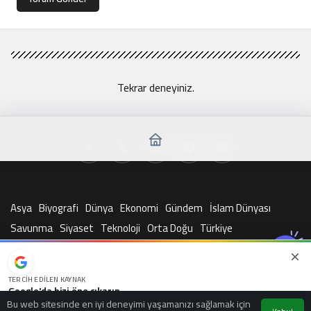
Tekrar deneyiniz.
Asya
Biyografi
Dünya
Ekonomi
Gündem
İslam Dünyası
Savunma
Siyaset
Teknoloji
Orta Doğu
Türkiye
© Telif Hakkı 2026, Tüm Hakları Saklıdır
TERCIH EDILEN KAYNAK
Google'da bizi öne çıkarın
Bu web sitesinde en iyi deneyimi yaşamanızı sağlamak için
Kaynağı Ekle