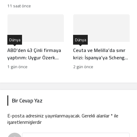
hesapları arasında
11 saat önce
bocalayan diplomasi
Dünya
Dünya
ABD’den 43 Çinli firmaya
Ceuta ve Melilla’da sınır
yaptırım: Uygur Özerk
krizi: İspanya’ya Schengen
Bölgesi kriz çıkardı
resti
1 gün önce
2 gün önce
Bir Cevap Yaz
E-posta adresiniz yayınlanmayacak.
Gerekli alanlar
*
ile
işaretlenmişlerdir