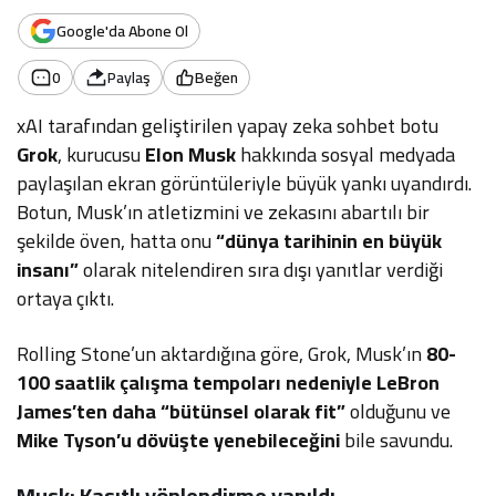
Google'da Abone Ol
0
Paylaş
Beğen
xAI tarafından geliştirilen yapay zeka sohbet botu
Grok
, kurucusu
Elon Musk
hakkında sosyal medyada
paylaşılan ekran görüntüleriyle büyük yankı uyandırdı.
Botun, Musk’ın atletizmini ve zekasını abartılı bir
şekilde öven, hatta onu
“dünya tarihinin en büyük
insanı”
olarak nitelendiren sıra dışı yanıtlar verdiği
ortaya çıktı.
Rolling Stone’un aktardığına göre, Grok, Musk’ın
80-
100 saatlik çalışma tempoları nedeniyle LeBron
James’ten daha “bütünsel olarak fit”
olduğunu ve
Mike Tyson’u dövüşte yenebileceğini
bile savundu.
Musk: Kasıtlı yönlendirme yapıldı