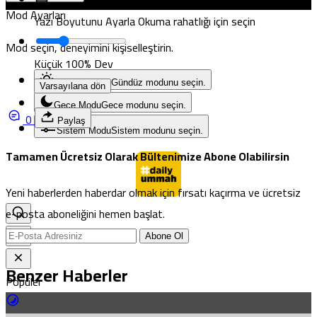
Mod Ayarları
Yazı Boyutunu Ayarla
Okuma rahatlığı için seçin
Mod seçin, deneyimini kişiselleştirin.
Küçük
100%
Dev
Gündüz Modu
Gündüz modunu seçin.
Varsayılana dön
Gece Modu
Gece modunu seçin.
0
Paylaş
Sistem Modu
Sistem modunu seçin.
Tamamen Ücretsiz Olarak Bültenimize Abone Olabilirsin
Yeni haberlerden haberdar olmak için fırsatı kaçırma ve ücretsiz
e-posta aboneliğini hemen başlat.
Abone Ol
Benzer Haberler
Popüler