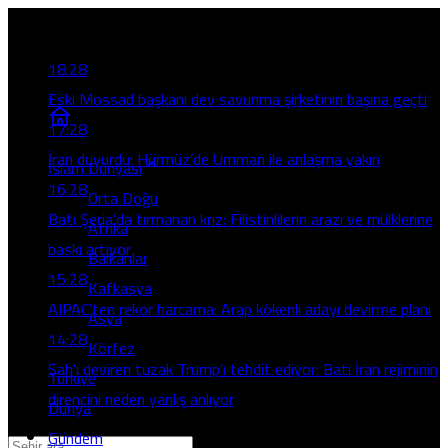
Son Gelişmeler
18:28
Eski Mossad başkanı dev savunma şirketinin başına geçti
17:28
İran duyurdu: Hürmüz’de Umman ile anlaşma yakın
İslam Dünyası
16:28
Orta Doğu
Batı Şeria’da tırmanan kriz: Filistinlilerin arazi ve mülklerine
Afrika
baskı artıyor
Balkanlar
15:28
Kafkasya
AIPAC’ten rekor harcama: Arap kökenli adayı devirme planı
Asya
14:28
Körfez
Şah’ı deviren tuzak Trump’ı tehdit ediyor: Batı İran rejiminin
Türkiye
direncini neden yanlış anlıyor
Dünya
Gündem