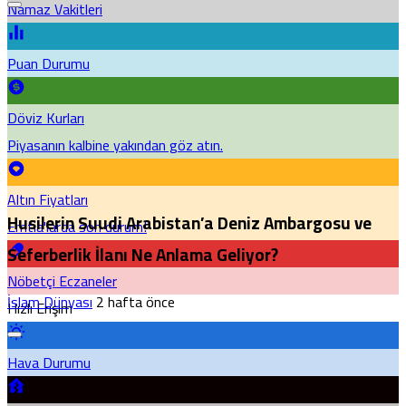
Namaz Vakitleri
Puan Durumu
Döviz Kurları
Piyasanın kalbine yakından göz atın.
Altın Fiyatları
Husilerin Suudi Arabistan’a Deniz Ambargosu ve
Emtia'larda son durum!
Seferberlik İlanı Ne Anlama Geliyor?
Nöbetçi Eczaneler
İslam Dünyası
2 hafta önce
Hızlı Erişim
Hava Durumu