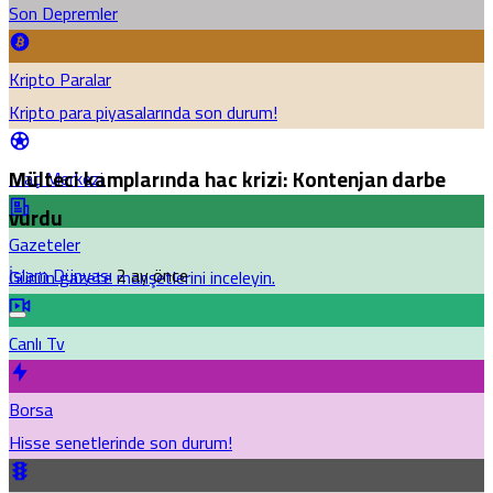
Son Depremler
Kripto Paralar
Kripto para piyasalarında son durum!
Mülteci kamplarında hac krizi: Kontenjan darbe
Maç Merkezi
vurdu
Gazeteler
İslam Dünyası
2 ay önce
Günün gazete manşetlerini inceleyin.
Canlı Tv
Borsa
Hisse senetlerinde son durum!