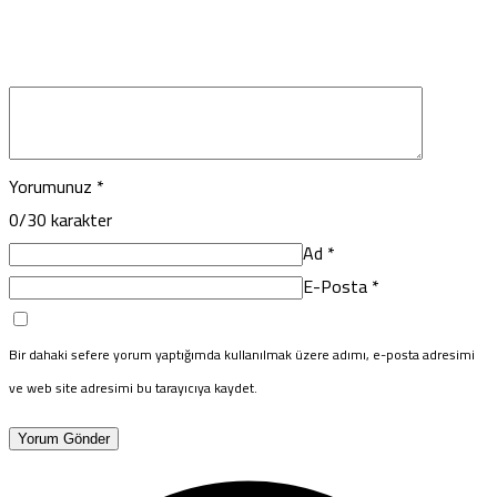
Yorumunuz
*
0
/30 karakter
Ad
*
E-Posta
*
Bir dahaki sefere yorum yaptığımda kullanılmak üzere adımı, e-posta adresimi
ve web site adresimi bu tarayıcıya kaydet.
Yorum Gönder