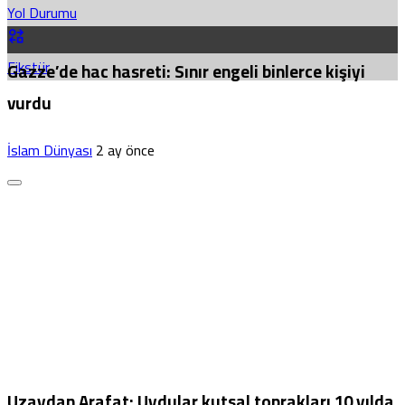
Yol Durumu
Fikstür
Gazze’de hac hasreti: Sınır engeli binlerce kişiyi
vurdu
İslam Dünyası
2 ay önce
Uzaydan Arafat: Uydular kutsal toprakları 10 yılda