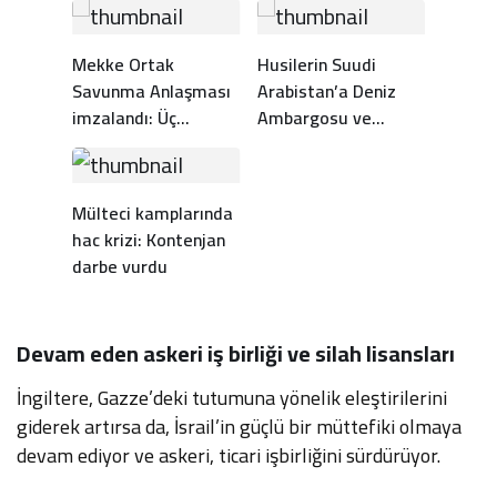
Mekke Ortak
Husilerin Suudi
Savunma Anlaşması
Arabistan’a Deniz
imzalandı: Üç
Ambargosu ve
ülkeden tarihi ittifak
Seferberlik İlanı Ne
Anlama Geliyor?
Mülteci kamplarında
hac krizi: Kontenjan
darbe vurdu
Devam eden askeri iş birliği ve silah lisansları
İngiltere, Gazze’deki tutumuna yönelik eleştirilerini
giderek artırsa da, İsrail’in güçlü bir müttefiki olmaya
devam ediyor ve askeri, ticari işbirliğini sürdürüyor.