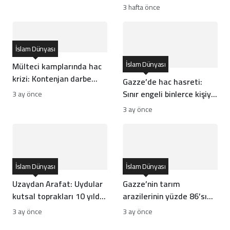
Ambargosu ve
3 hafta önce
Seferberlik İlanı Ne
Anlama Geliyor?
İslam Dünyası
İslam Dünyası
Mülteci kamplarında hac
krizi: Kontenjan darbe
Gazze’de hac hasreti:
vurdu
Sınır engeli binlerce kişiyi
3 ay önce
vurdu
3 ay önce
İslam Dünyası
İslam Dünyası
Uzaydan Arafat: Uydular
Gazze’nin tarım
kutsal toprakları 10 yılda
arazilerinin yüzde 86’sı
nasıl görüntüledi?
tahrip oldu
3 ay önce
3 ay önce