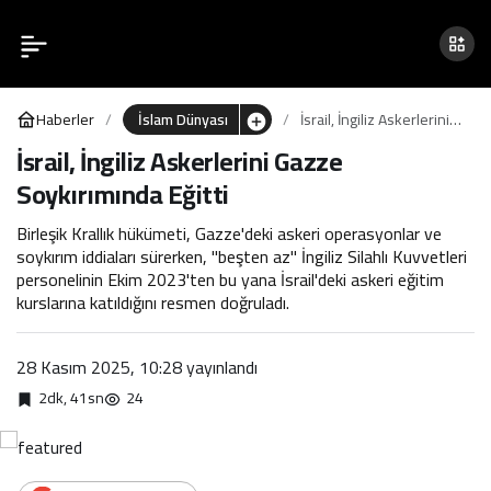
İsrail, İngiliz Askerlerini
0
Gazze Soykırımında Eğitti
Haberler
İslam Dünyası
İsrail, İngiliz Askerlerini
Gazze Soykırımında
İsrail, İngiliz Askerlerini Gazze
Eğitti
Soykırımında Eğitti
Birleşik Krallık hükümeti, Gazze'deki askeri operasyonlar ve
soykırım iddiaları sürerken, "beşten az" İngiliz Silahlı Kuvvetleri
personelinin Ekim 2023'ten bu yana İsrail'deki askeri eğitim
kurslarına katıldığını resmen doğruladı.
28 Kasım 2025, 10:28
yayınlandı
2dk, 41sn
24