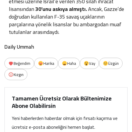
etmesi üzerine İsrail’e verilen 350 silah ihracat
lisansından
30’unu askıya almıştı.
Ancak, Gazze’de
doğrudan kullanılan F-35 savaş uçaklarının
parçalarına yönelik lisanslar bu ambargodan muaf
tutulanlar arasındaydı.
Daily Ummah
Beğendim
Harika
Haha
Vay
Üzgün
Kızgın
Tamamen Ücretsiz Olarak Bültenimize
Abone Olabilirsin
Yeni haberlerden haberdar olmak için fırsatı kaçırma ve
ücretsiz e-posta aboneliğini hemen başlat.