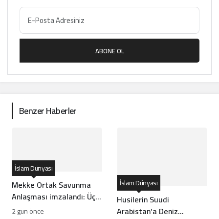
ABONE OL
Benzer Haberler
İslam Dünyası
İslam Dünyası
Mekke Ortak Savunma
Anlaşması imzalandı: Üç
Husilerin Suudi
ülkeden tarihi ittifak
Arabistan’a Deniz
2 gün önce