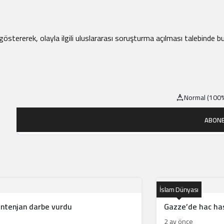
 göstererek, olayla ilgili uluslararası soruşturma açılması talebinde
b
Normal (100%
ABONE
İslam Dünyası
ontenjan darbe vurdu
Gazze’de hac hasr
2 ay önce