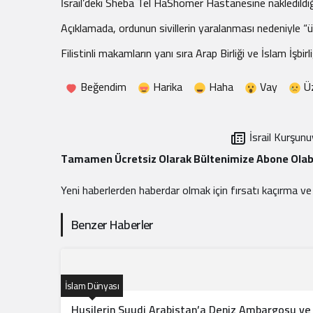
İsrail’deki Sheba Tel HaShomer Hastanesine nakledildiği, 
Açıklamada, ordunun sivillerin yaralanması nedeniyle “üzg
Filistinli makamların yanı sıra Arap Birliği ve İslam İş
Beğendim
Harika
Haha
Vay
Ü
İsrail Kurşunu
Tamamen Ücretsiz Olarak Bültenimize Abone Olabi
Yeni haberlerden haberdar olmak için fırsatı kaçırma v
Benzer Haberler
İslam Dünyası
Husilerin Suudi Arabistan’a Deniz Ambargosu ve 