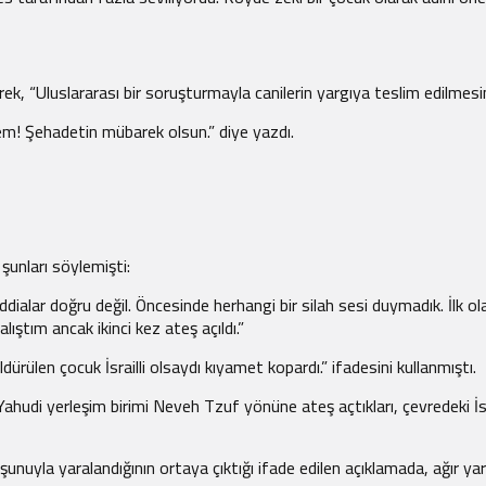
k, “Uluslararası bir soruşturmayla canilerin yargıya teslim edilmesin
nem! Şehadetin mübarek olsun.” diye yazdı.
 şunları söylemişti:
iddialar doğru değil. Öncesinde herhangi bir silah sesi duymadık. İlk ol
ıştım ancak ikinci kez ateş açıldı.”
ürülen çocuk İsrailli olsaydı kıyamet kopardı.” ifadesini kullanmıştı.
ı Yahudi yerleşim birimi Neveh Tzuf yönüne ateş açtıkları, çevredeki İsrai
kurşunuyla yaralandığının ortaya çıktığı ifade edilen açıklamada, ağır y