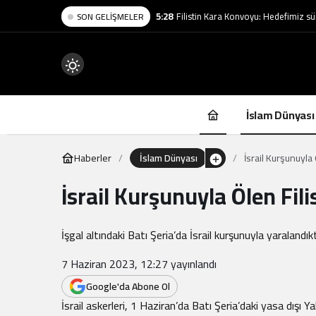
5:28
Filistin Kara Konvoyu: Hedefimiz sü
SON GELIŞMELER
Mod
değiştir
İslam Dünyası
Haberler
İslam Dünyası
İsrail Kurşunuyla
İsrail Kurşunuyla Ölen Fil
.
İşgal altındaki Batı Şeria’da İsrail kurşunuyla yaraland
7 Haziran 2023, 12:27
yayınlandı
Google'da Abone Ol
İsrail askerleri, 1 Haziran’da Batı Şeria’daki yasa dışı 