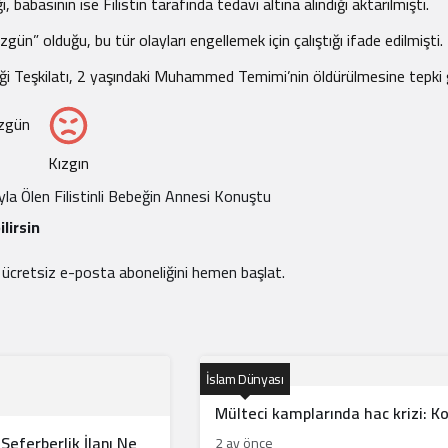
babasının ise Filistin tarafında tedavi altına alındığı aktarılmıştı.
ün” olduğu, bu tür olayları engellemek için çalıştığı ifade edilmişti.
birliği Teşkilatı, 2 yaşındaki Muhammed Temimi’nin öldürülmesine tepki
zgün
Kızgın
yla Ölen Filistinli Bebeğin Annesi Konuştu
lirsin
e ücretsiz e-posta aboneliğini hemen başlat.
İslam Dünyası
Mülteci kamplarında hac krizi: K
Seferberlik İlanı Ne
2 ay önce