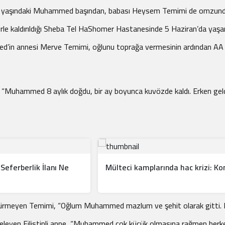
ucu 2 yaşındaki Muhammed başından, babası Heysem Temimi de omzund
terle kaldırıldığı Sheba Tel HaShomer Hastanesinde 5 Haziran’da yaşamı
mmed’in annesi Merve Temimi, oğlunu toprağa vermesinin ardından AA
, “Muhammed 8 aylık doğdu, bir ay boyunca kuvözde kaldı. Erken geldi,
Seferberlik İlanı Ne
Mülteci kamplarında hac krizi: K
ürmeyen Temimi, “Oğlum Muhammed mazlum ve şehit olarak gitti. Dola
teleyen Filistinli anne, “Muhammed çok küçük olmasına rağmen herkes ta