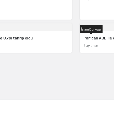
İslam Dünyası
e 86’sı tahrip oldu
İran’dan ABD ile 
3 ay önce