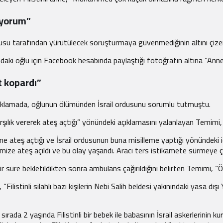
tiyorum”
rdusu tarafından yürütülecek soruşturmaya güvenmediğinin altını çizere
ındaki oğlu için Facebook hesabında paylaştığı fotoğrafın altına “An
t kopardı”
lamada, oğlunun ölümünden İsrail ordusunu sorumlu tutmuştu.
karşılık vererek ateş açtığı” yönündeki açıklamasını yalanlayan Temimi,
yönüne ateş açtığı ve İsrail ordusunun buna misilleme yaptığı yönündeki 
mize ateş açıldı ve bu olay yaşandı. Aracı ters istikamete sürmeye çal
 süre bekletildikten sonra ambulans çağırıldığını belirten Temimi, “Öld
Filistinli silahlı bazı kişilerin Nebi Salih beldesi yakınındaki yasa dış
sırada 2 yaşında Filistinli bir bebek ile babasının İsrail askerlerinin 