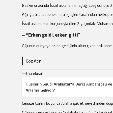
.
Baskın sırasında İsrail askerlerinin açtığı ateş son
Ağır yaralanan bebek, İsrail güçleri tarafından helikop
İsrail askerlerinin kurşunuyla ölen 2 yaşındaki Muha
– “Erken geldi, erken gitti”
Oğlunun dünyaya erken geldiğinin altını çizen acılı anne
Göz Atın
Husilerin Suudi Arabistan’a Deniz Ambargosu ve 
Anlama Geliyor?
Cenaze töreni boyunca Allah’a şükretmeyi dilinden düş
Oğlunun cenaze törenini “kalabalık bir düğün” olarak ni