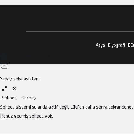
Asya
Biyografi
Dü
KAI ile Sohbet Et
Yapay zeka asistanı
Sohbet
Geçmiş
Sohbet sistemi şu anda aktif değil. Lütfen daha sonra tekrar deneyi
Henüz geçmiş sohbet yok.