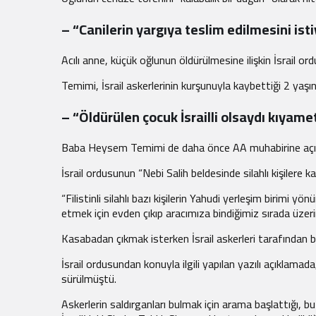
– “Canilerin yargıya teslim edilmesini is
Acılı anne, küçük oğlunun öldürülmesine ilişkin İsrail o
Temimi, İsrail askerlerinin kurşunuyla kaybettiği 2 yaş
– “Öldürülen çocuk İsrailli olsaydı kıyame
Baba Heysem Temimi de daha önce AA muhabirine açık
İsrail ordusunun “Nebi Salih beldesinde silahlı kişilere 
“Filistinli silahlı bazı kişilerin Yahudi yerleşim birimi 
etmek için evden çıkıp aracımıza bindiğimiz sırada üzeri
Kasabadan çıkmak isterken İsrail askerleri tarafından bir
İsrail
ordusundan konuyla ilgili yapılan yazılı açıklamada, “
sürülmüştü.
Askerlerin saldırganları bulmak için arama başlattığı, bu 