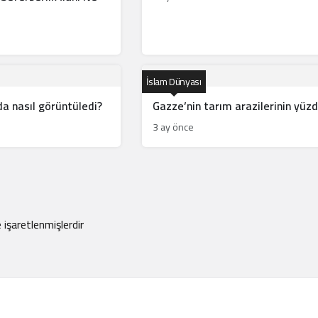
İslam Dünyası
da nasıl görüntüledi?
Gazze’nin tarım arazilerinin yüzd
3 ay önce
e işaretlenmişlerdir