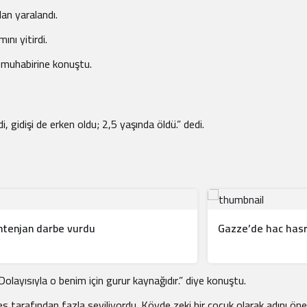
an yaralandı.
nı yitirdi.
 muhabirine konuştu.
 gidişi de erken oldu; 2,5 yaşında öldü.” dedi.
ontenjan darbe vurdu
Gazze’de hac hasret
yısıyla o benim için gurur kaynağıdır.” diye konuştu.
rafından fazla seviliyordu. Köyde zeki bir çocuk olarak adını öne çık