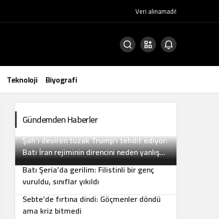
Veri alınamadı!
Teknoloji
Biyografi
Gündemden Haberler
Şah’ı deviren tuzak Trump’ı tehdit ediyor:
2
Batı İran rejiminin direncini neden yanlış
anlıyor
Batı Şeria’da gerilim: Filistinli bir genç
3
vuruldu, sınıflar yıkıldı
Sebte’de fırtına dindi: Göçmenler döndü
4
ama kriz bitmedi