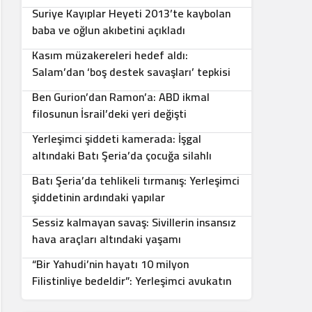
Suriye Kayıplar Heyeti 2013’te kaybolan
5
baba ve oğlun akıbetini açıkladı
Kasım müzakereleri hedef aldı:
6
Salam’dan ‘boş destek savaşları’ tepkisi
Ben Gurion’dan Ramon’a: ABD ikmal
7
filosunun İsrail’deki yeri değişti
Yerleşimci şiddeti kamerada: İşgal
8
altındaki Batı Şeria’da çocuğa silahlı
saldırı
Batı Şeria’da tehlikeli tırmanış: Yerleşimci
9
şiddetinin ardındaki yapılar
Sessiz kalmayan savaş: Sivillerin insansız
10
hava araçları altındaki yaşamı
“Bir Yahudi’nin hayatı 10 milyon
Filistinliye bedeldir”: Yerleşimci avukatın
sözleri infial yarattı