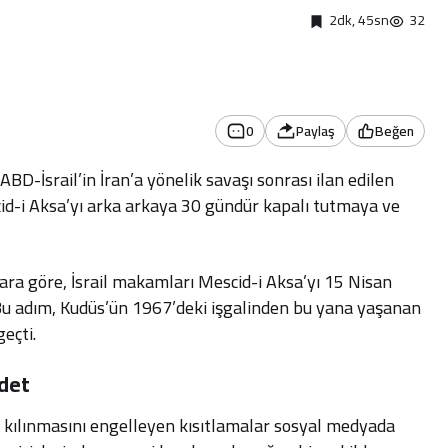
2dk, 45sn
32
0
Paylaş
Beğen
BD-İsrail’in İran’a yönelik savaşı sonrası ilan edilen
id-i Aksa’yı arka arkaya 30 gündür kapalı tutmaya ve
arara göre, İsrail makamları Mescid-i Aksa’yı 15 Nisan
 Bu adım, Kudüs’ün 1967’deki işgalinden bu yana yaşanan
eçti.
adet
 kılınmasını engelleyen kısıtlamalar sosyal medyada