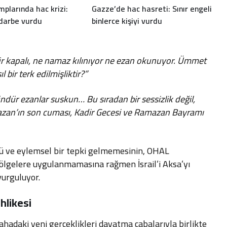
plarında hac krizi:
Gazze’de hac hasreti: Sınır engeli
darbe vurdu
binlerce kişiyi vurdu
ndür kapalı, ne namaz kılınıyor ne ezan okunuyor. Ümmet
 bir terk edilmişliktir?”
dür ezanlar suskun… Bu sıradan bir sessizlik değil,
zan’ın son cuması, Kadir Gecesi ve Ramazan Bayramı
lü ve eylemsel bir tepki gelmemesinin, OHAL
ölgelere uygulanmamasına rağmen İsrail’i Aksa’yı
vurguluyor.
likesi
ahadaki yeni gerçeklikleri dayatma çabalarıyla birlikte