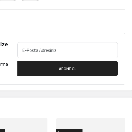
ize
çırma
ABONE OL