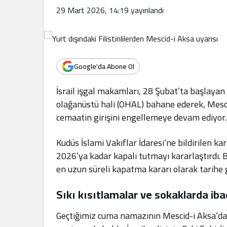
.
29 Mart 2026, 14:19
yayınlandı
Google'da Abone Ol
İsrail işgal makamları, 28 Şubat’ta başlayan A
olağanüstü hali (OHAL) bahane ederek, Mesc
cemaatin girişini engellemeye devam ediyor.
Kudüs İslami Vakıflar İdaresi’ne bildirilen k
2026’ya kadar kapalı tutmayı kararlaştırdı.
en uzun süreli kapatma kararı olarak tarihe g
Sıkı kısıtlamalar ve sokaklarda ib
Geçtiğimiz cuma namazının Mescid-i Aksa’da