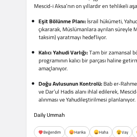
Mescid-i Aksa’nın on yıllardır en tehlikeli 
Eşit Bölünme Planı:
İsrail hükümeti, Yahud
çıkararak, Müslümanlara ayrılan süreyle M
taksim) yaratmayı hedefliyor.
Kalıcı Yahudi Varlığı:
Tam bir zamansal böl
programının kalıcı bir parçası haline geti
amaçlanıyor.
Doğu Avlusunun Kontrolü:
Bab er-Rahme (
ve Dar’ul Hadis alanı ihlal edilerek, Mesc
alınması ve Yahudileştirilmesi planlanıyor.
Daily Ummah
Beğendim
Harika
Haha
Vay