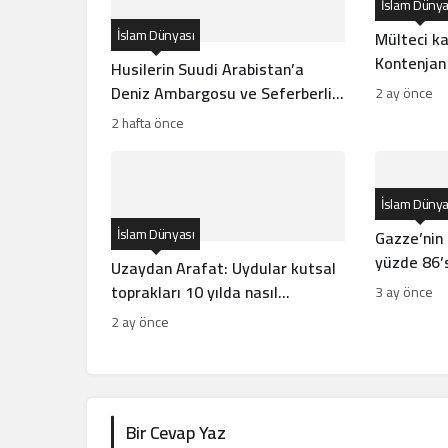
İslam Dünya
İslam Dünyası
Mülteci ka
Kontenjan
Husilerin Suudi Arabistan’a
Deniz Ambargosu ve Seferberlik
2 ay önce
İlanı Ne Anlama Geliyor?
2 hafta önce
İslam Dünya
İslam Dünyası
Gazze’nin 
yüzde 86’s
Uzaydan Arafat: Uydular kutsal
toprakları 10 yılda nasıl
3 ay önce
görüntüledi?
2 ay önce
Bir Cevap Yaz