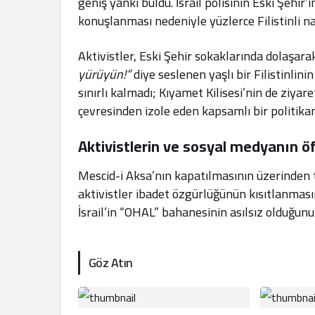
geniş yankı buldu. İsrail polisinin Eski Şehir’
konuşlanması nedeniyle yüzlerce Filistinli n
Aktivistler, Eski Şehir sokaklarında dolaşara
yürüyün!”
diye seslenen yaşlı bir Filistinlin
sınırlı kalmadı; Kıyamet Kilisesi’nin de ziyar
çevresinden izole eden kapsamlı bir politikan
Aktivistlerin ve sosyal medyanın ö
Mescid-i Aksa’nın kapatılmasının üzerinden t
aktivistler ibadet özgürlüğünün kısıtlanması
İsrail’in “OHAL” bahanesinin asılsız olduğun
Göz Atın