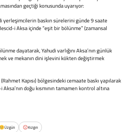
aşamasından geçtiği konusunda uyarıyor:
i yerleşimcilerin baskın sürelerini günde 9 saate
escid-i Aksa içinde “eşit bir bölünme” (zamansal
ünme dayatarak, Yahudi varlığını Aksa’nın günlük
rmek ve mekanın dini işlevini kökten değiştirmek
Rahmet Kapısı) bölgesindeki cemaate baskı yapılarak
id-i Aksa’nın doğu kısmının tamamen kontrol altına
Üzgün
Kızgın