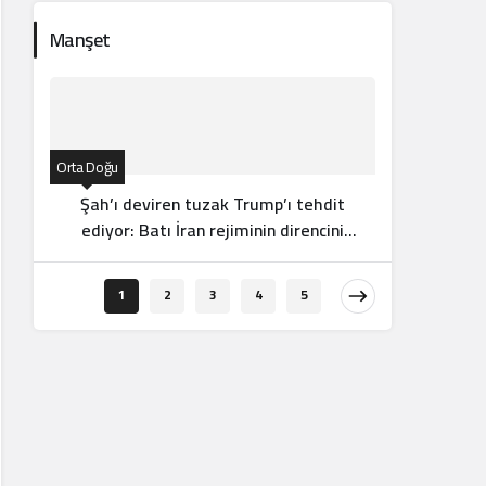
Manşet
Orta Doğu
Şah’ı deviren tuzak Trump’ı tehdit
ediyor: Batı İran rejiminin direncini
Orta Doğu
neden yanlış anlıyor
Batı Şer
1
2
3
4
5