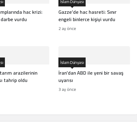
sı
İslam Dünyası
mplarında hac krizi:
Gazze’de hac hasreti: Sınır
 darbe vurdu
engeli binlerce kişiyi vurdu
2 ay önce
sı
İslam Dünyası
tarım arazilerinin
İran’dan ABD ile yeni bir savaş
ı tahrip oldu
uyarısı
3 ay önce