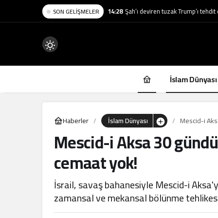
14:28
Şah’ı deviren tuzak Trump’ı tehdit 
SON GELIŞMELER
Mod
değiştir
İslam Dünyası
Haberler
İslam Dünyası
Mescid-i Aksa
Mescid-i Aksa 30 gündür
.
cemaat yok!
İsrail, savaş bahanesiyle Mescid-i Aksa'
zamansal ve mekansal bölünme tehlikesi