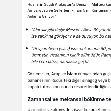
Husilerin Suudi Arabistan’a Deniz
Mülteci kam
Ambargosu ve Seferberlik İlanı Ne
Kontenjan 
Anlama Geliyor?
“Akıl alır gibi değil! Mescid-i Aksa 30 gü
ise sanki ne görüyor ne de duyuyor; bu nasıl
“Peygamberin (s.a.v) İsra mekanında 30 gün
ümmetin vicdanının klinik ölümüdür. Rama
bile cemaatsiz, namazsız geçti.”
Gözlemciler, Arap ve İslam dünyasından güç
bahanesinin Kudüs’teki diğer sinagog veya b
kapalı tutma konusunda cesaretlendirdiğini 
Zamansal ve mekansal bölünme teh
Uzmanlar ve aktivistler, işgal hükümetinin s