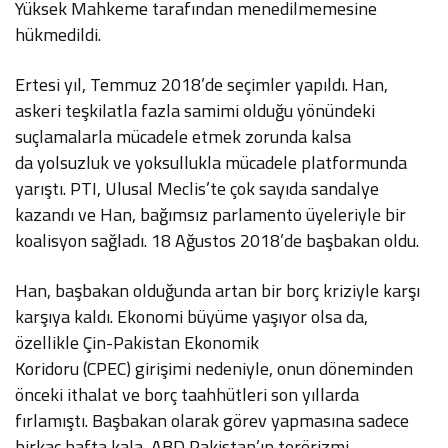
Yüksek Mahkeme tarafından menedilmemesine
hükmedildi.
Ertesi yıl, Temmuz 2018’de seçimler yapıldı. Han,
askeri teşkilatla fazla samimi olduğu yönündeki
suçlamalarla mücadele etmek zorunda kalsa
da yolsuzluk ve yoksullukla mücadele platformunda
yarıştı. PTI, Ulusal Meclis’te çok sayıda sandalye
kazandı ve Han, bağımsız parlamento üyeleriyle bir
koalisyon sağladı. 18 Ağustos 2018’de başbakan oldu.
Han, başbakan olduğunda artan bir borç kriziyle karşı
karşıya kaldı. Ekonomi büyüme yaşıyor olsa da,
özellikle Çin-Pakistan Ekonomik
Koridoru (CPEC) girişimi nedeniyle, onun döneminden
önceki ithalat ve borç taahhütleri son yıllarda
fırlamıştı. Başbakan olarak görev yapmasına sadece
birkaç hafta kala, ABD Pakistan’ın terörizmi