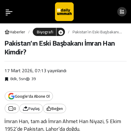
Pakistan’ın Eski Başbakanı
0
İmran Han Kimdir?
Haberler
Biyografi
Pakistan’ın Eski Başbakanı
İmran Han Kimdir?
Pakistan’ın Eski Başbakanı İmran Han
Kimdir?
17 Mart 2026, 07:13
yayınlandı
8dk, 5sn
39
Google'da Abone Ol
0
Paylaş
Beğen
İmran Han, tam adı İmran Ahmet Han Niyazi, 5 Ekim
1952’de Pakistan, Lahor’da doğdu.