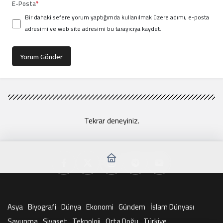
E-Posta
*
Bir dahaki sefere yorum yaptığımda kullanılmak üzere adımı, e-posta
adresimi ve web site adresimi bu tarayıcıya kaydet.
Yorum Gönder
Tekrar deneyiniz.
Asya
Biyografi
Dünya
Ekonomi
Gündem
İslam Dünyası
Savunma
Siyaset
Teknoloji
Orta Doğu
Türkiye