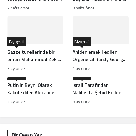
hayatını kaybetti
Avak kimdir?
2 hafta önce
3 hafta önce
Biyografi
Biyografi
Gazze tünellerinde bir
Aniden emekli edilen
ömür: Muhammed Zeki
Orgeneral Randy George
Hamed
kimdir?
3 ay önce
4 ay önce
Biyografi
Biyografi
Putin’in Beyni Olarak
İsrail Tarafından
Kabul Edilen Alexander
Nablus’ta Şehid Edilen
Dugin Kimdir?
İbrahim El-Nabulsi
5 ay önce
5 ay önce
Kimdir?
Bir Cevap Yaz