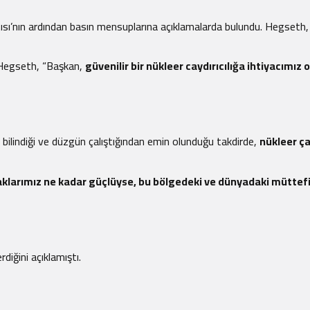
sı’nın ardından basın mensuplarına açıklamalarda bulundu. Hegseth, 
en Hegseth, “Başkan,
güvenilir bir nükleer caydırıcılığa ihtiyacımız
bilindiği ve düzgün çalıştığından emin olunduğu takdirde,
nükleer ça
aklarımız ne kadar güçlüyse, bu bölgedeki ve dünyadaki müttefik
diğini açıklamıştı.