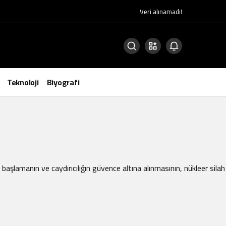
Veri alınamadı!
Teknoloji
Biyografi
amanın ve caydırıcılığın güvence altına alınmasının, nükleer silah kul