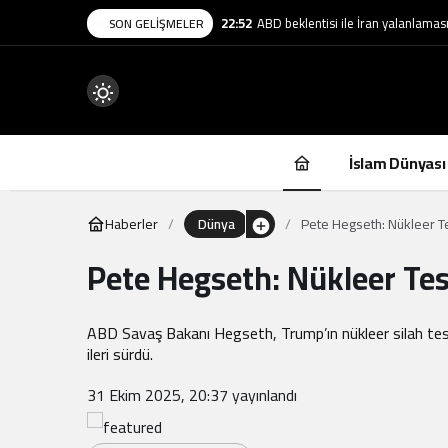
22:52
ABD beklentisi ile İran yalanlama
SON GELIŞMELER
Mod
değiştir
İslam Dünyası
Haberler
Dünya
Pete Hegseth: Nükleer Tes
Pete Hegseth: Nükleer Test
.
ABD Savaş Bakanı Hegseth, Trump’ın nükleer silah testler
ileri sürdü.
31 Ekim 2025, 20:37
yayınlandı