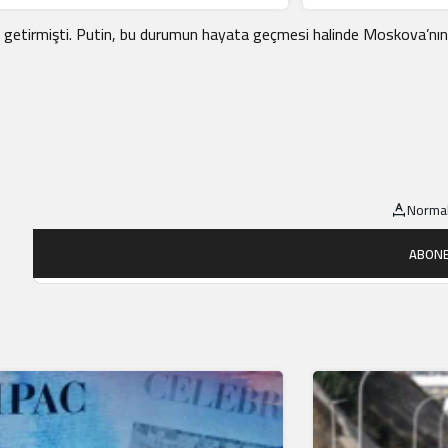
nı dile getirmişti. Putin, bu durumun hayata geçmesi halinde Moskova’nı
Normal
ABONE