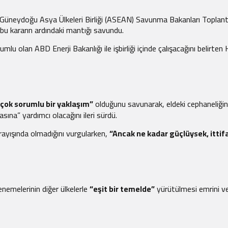
 Güneydoğu Asya Ülkeleri Birliği (ASEAN) Savunma Bakanları Toplantı
bu kararın ardındaki mantığı savundu.
lu olan ABD Enerji Bakanlığı ile işbirliği içinde çalışacağını belirt
“çok sorumlu bir yaklaşım”
olduğunu savunarak, eldeki cephaneliğin 
sına” yardımcı olacağını ileri sürdü.
rayışında olmadığını vurgularken,
“Ancak ne kadar güçlüysek, ittif
emelerinin diğer ülkelerle
“eşit bir temelde”
yürütülmesi emrini ver