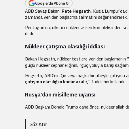
.
Google'da Abone Ol
ABD Savaş Bakanı
Pete Hegseth
, Kuala Lumpur’daki
zamanda yeniden başlatma talimatını değerlendirerek, 
Pentagon’un, ülkenin nükleer askeri kompleksinden sorum
dedi.
Nükleer çatışma olasılığı iddiası
Bakan Hegseth, nükleer testlere yeniden başlamanın
güçlü nükleer cephaneliğinin, “güç yoluyla barışı sağlama
Hegseth, ABD’nin Çin veya başka bir ülkeyle çatışma a
çatışma olasılığı o kadar azalır,”
ifadelerini kullandı.
Rusya’dan misilleme uyarısı
ABD Başkanı Donald Trump daha önce, nükleer silah den
Göz Atın