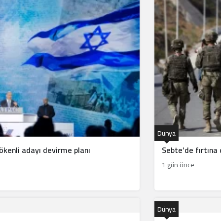
Dünya
ökenli adayı devirme planı
Sebte’de fırtına
1 gün önce
Dünya