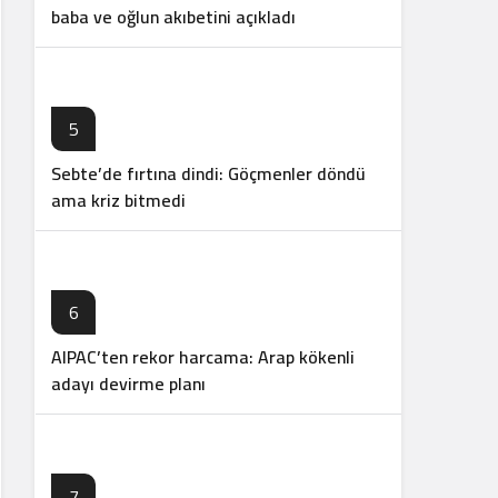
baba ve oğlun akıbetini açıkladı
5
Sebte’de fırtına dindi: Göçmenler döndü
ama kriz bitmedi
6
AIPAC’ten rekor harcama: Arap kökenli
adayı devirme planı
7