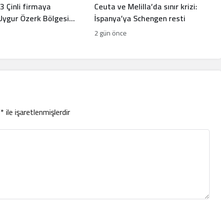
3 Çinli firmaya
Ceuta ve Melilla’da sınır krizi:
 Uygur Özerk Bölgesi
İspanya’ya Schengen resti
ı
2 gün önce
r
*
ile işaretlenmişlerdir