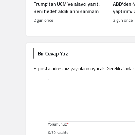
Trump’tan UCM’ye alaycı yanıt:
ABD’den 4
Beni hedef aldıklarını sanmam
yaptırım:
kriz çıkard
2 gün önce
2 gün önce
Bir Cevap Yaz
E-posta adresiniz yayınlanmayacak.
Gerekli alanla
Yorumunuz
*
0
/30 karakter