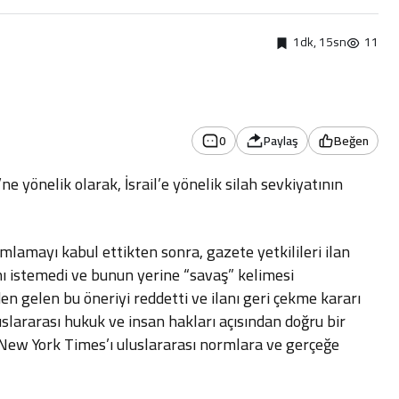
1dk, 15sn
11
0
Paylaş
Beğen
e yönelik olarak, İsrail’e yönelik silah sevkiyatının
lamayı kabul ettikten sonra, gazete yetkilileri ilan
nı istemedi ve bunun yerine “savaş” kelimesi
en gelen bu öneriyi reddetti ve ilanı geri çekme kararı
uslararası hukuk ve insan hakları açısından doğru bir
 New York Times’ı uluslararası normlara ve gerçeğe