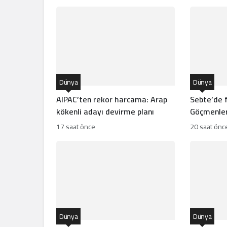
Dünya
Dünya
AIPAC’ten rekor harcama: Arap
Sebte’de f
kökenli adayı devirme planı
Göçmenler
bitmedi
17 saat önce
20 saat önc
Dünya
Dünya