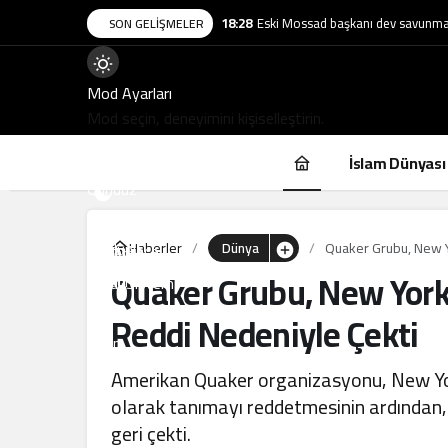
18:28
Eski Mossad başkanı dev savunma ş
SON GELIŞMELER
Mod
Mod Ayarları
değiştir
Mod seçin, deneyimini kişiselleştirin.
İslam Dünyası
Gündüz
Modu
Gündüz
Gece
modunu
Haberler
Dünya
Quaker Grubu, New Yo
Modu
Gece
Sistem
Quaker Grubu, New York 
seçin.
modunu
Modu
Sistem
seçin.
modunu
Reddi Nedeniyle Çekti
seçin.
Amerikan Quaker organizasyonu, New York 
olarak tanımayı reddetmesinin ardından,
geri çekti.