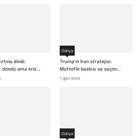
Dünya
ırtına dindi:
Trump’ın İran stratejisi:
 döndü ama kriz
Müttefik baskısı ve seçim
hesapları arasında bocalayan
e
1 gün önce
diplomasi
Dünya