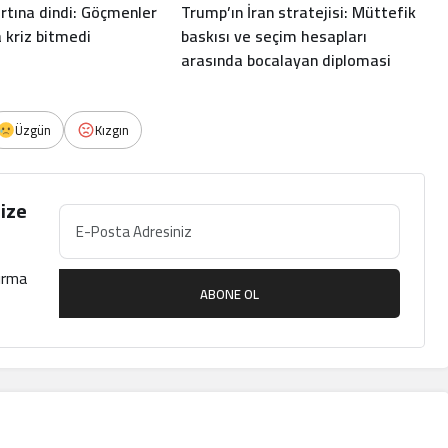
ırtına dindi: Göçmenler
Trump’ın İran stratejisi: Müttefik
kriz bitmedi
baskısı ve seçim hesapları
arasında bocalayan diplomasi
Üzgün
Kızgın
ize
çırma
ABONE OL