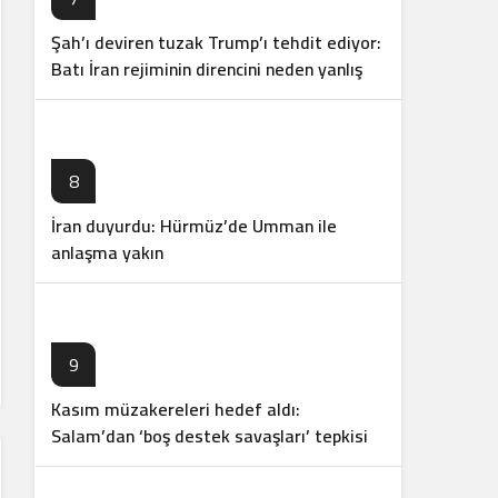
Şah’ı deviren tuzak Trump’ı tehdit ediyor:
Batı İran rejiminin direncini neden yanlış
anlıyor
8
İran duyurdu: Hürmüz’de Umman ile
anlaşma yakın
9
Kasım müzakereleri hedef aldı:
Salam’dan ‘boş destek savaşları’ tepkisi