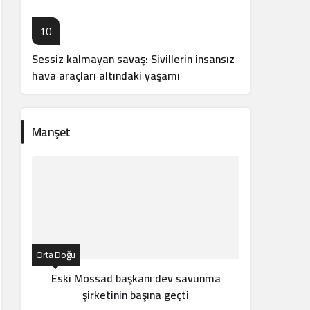
10
Sessiz kalmayan savaş: Sivillerin insansız
hava araçları altındaki yaşamı
Manşet
Orta Doğu
Orta Doğ
Eski Mossad başkanı dev savunma
İran
şirketinin başına geçti