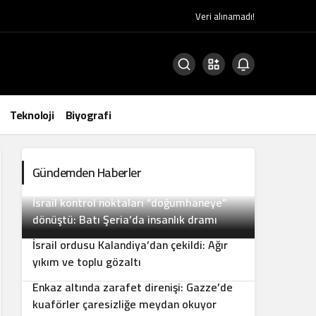
Veri alınamadı!
Teknoloji
Biyografi
Gündemden Haberler
İsrail kontrol noktaları “doğumhaneye”
2
dönüştü: Batı Şeria’da insanlık dramı
İsrail ordusu Kalandiya’dan çekildi: Ağır
3
yıkım ve toplu gözaltı
Enkaz altında zarafet direnişi: Gazze’de
4
kuaförler çaresizliğe meydan okuyor