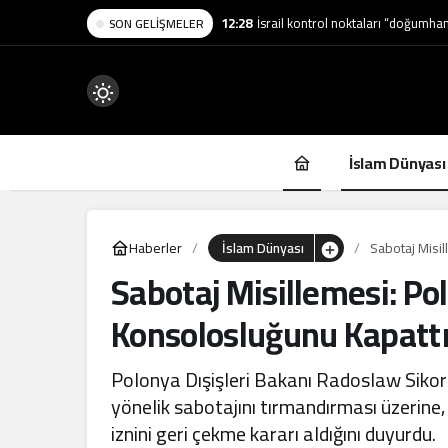
12:28
İsrail kontrol noktaları “doğumhan
SON GELIŞMELER
Mod
değiştir
İslam Dünyası
Haberler
İslam Dünyası
Sabotaj Misi
Sabotaj Misillemesi: Po
.
Konsolosluğunu Kapatt
Polonya Dışişleri Bakanı Radoslaw Sikor
yönelik sabotajını tırmandırması üzerine
iznini geri çekme kararı aldığını duyurdu.