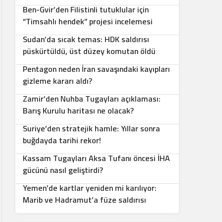
Ben-Gvir’den Filistinli tutuklular için
5
“Timsahlı hendek” projesi incelemesi
Sudan’da sıcak temas: HDK saldırısı
6
püskürtüldü, üst düzey komutan öldü
Pentagon neden İran savaşındaki kayıpları
7
gizleme kararı aldı?
Zamir’den Nuhba Tugayları açıklaması:
8
Barış Kurulu haritası ne olacak?
Suriye’den stratejik hamle: Yıllar sonra
9
buğdayda tarihi rekor!
Kassam Tugayları Aksa Tufanı öncesi İHA
10
gücünü nasıl geliştirdi?
Yemen’de kartlar yeniden mi karılıyor:
Marib ve Hadramut’a füze saldırısı