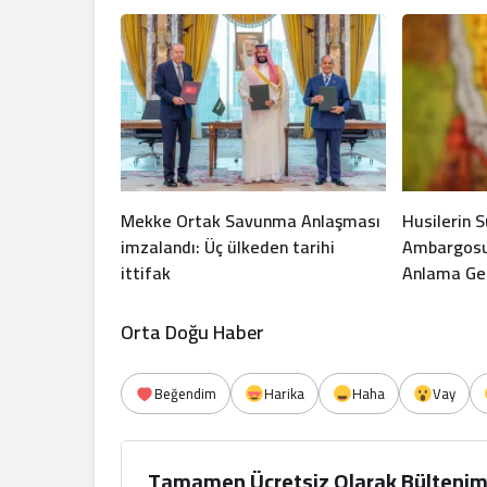
Mekke Ortak Savunma Anlaşması
Husilerin 
imzalandı: Üç ülkeden tarihi
Ambargosu 
ittifak
Anlama Gel
Orta Doğu Haber
Beğendim
Harika
Haha
Vay
Tamamen Ücretsiz Olarak Bültenim