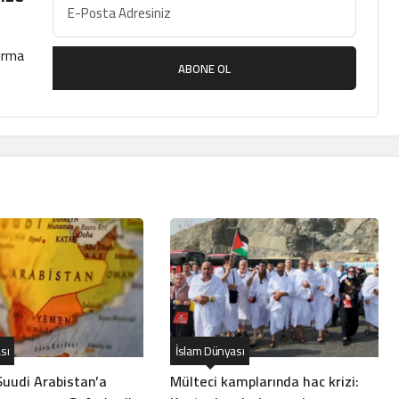
çırma
ABONE OL
sı
İslam Dünyası
Suudi Arabistan’a
Mülteci kamplarında hac krizi: