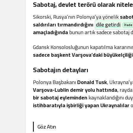
Sabotaj, devlet terörü olarak nitele
Sikorski, Rusya’nın Polonya’ya yönelik
sabot
saldırıları tırmandırdığını
dile getirdi
amaçladığında
bunun artık sadece sabotaj d
Gdansk Konsolosluğunun kapatılma kararının 
sadece başkent Varşova’daki büyükelçiliği
Sabotajın detayları
Polonya Başbakanı
Donald Tusk
, Ukrayna’y
Varşova-Lublin demir yolu hattında
, rayd
bir sabotaj eyleminden
kaynaklandığını duy
istihbaratıyla işbirliği yapan Ukraynalılar
o
Göz Atın