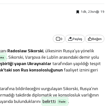
1dk, 23sn
19
0
Paylaş
Beğen
kanı
Radoslaw Sikorski
, ülkesinin Rusya’ya yönelik
. Sikorski, Varşova ile Lublin arasındaki demir yolu
işbirliği yapan Ukraynalılar
tarafından yapıldığı tespit
k’taki son Rus konsolosluğunun
faaliyet iznini geri
tarafına bildirileceğini vurgulayan Sikorski, Rusya’nın
rmadığı takdirde diplomatik ve konsolosluk varlığının
yarıda bulunduklarını
belirtti
.