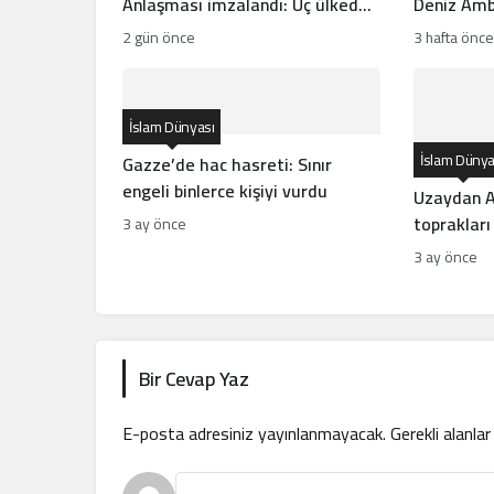
Anlaşması imzalandı: Üç ülkeden
Deniz Amb
tarihi ittifak
İlanı Ne A
2 gün önce
3 hafta önce
İslam Dünyası
İslam Dünya
Gazze’de hac hasreti: Sınır
engeli binlerce kişiyi vurdu
Uzaydan A
toprakları
3 ay önce
görüntüle
3 ay önce
Bir Cevap Yaz
E-posta adresiniz yayınlanmayacak.
Gerekli alanla