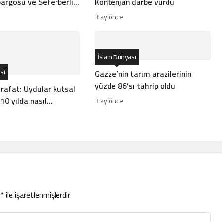
argosu ve Seferberlik
Kontenjan darbe vurdu
nlama Geliyor?
3 ay önce
İslam Dünyası
sı
Gazze’nin tarım arazilerinin
yüzde 86’sı tahrip oldu
rafat: Uydular kutsal
 10 yılda nasıl
3 ay önce
di?
r
*
ile işaretlenmişlerdir