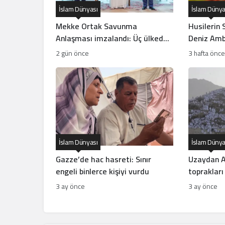
İslam Dünyası
İslam Dünya
Mekke Ortak Savunma
Husilerin 
Anlaşması imzalandı: Üç ülkeden
Deniz Amb
tarihi ittifak
İlanı Ne A
2 gün önce
3 hafta önce
İslam Dünyası
İslam Dünya
Gazze’de hac hasreti: Sınır
Uzaydan A
engeli binlerce kişiyi vurdu
toprakları
görüntüle
3 ay önce
3 ay önce