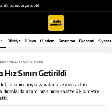
eye” dönüştü: Batı Şeria’da insanlık dramı
Türkiye
Dünya
Gündem
Savunma
Ekonomi
Siyaset
ldırımlara Hız Sınırı Getirildi
Hız Sınırı Getirildi
et kullanıcılarıyla yayalar arasında artan
ldırımlarda azami hız sınırını saatte 6 kilometre
etti.