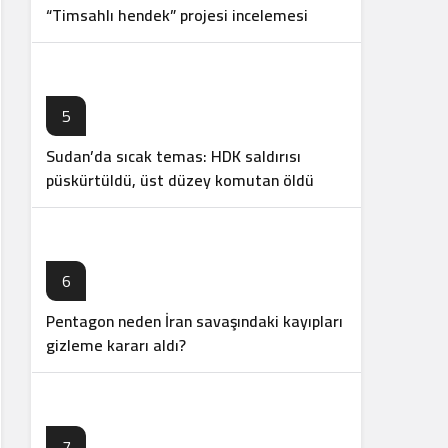
“Timsahlı hendek” projesi incelemesi
5
Sudan’da sıcak temas: HDK saldırısı
püskürtüldü, üst düzey komutan öldü
6
Pentagon neden İran savaşındaki kayıpları
gizleme kararı aldı?
7