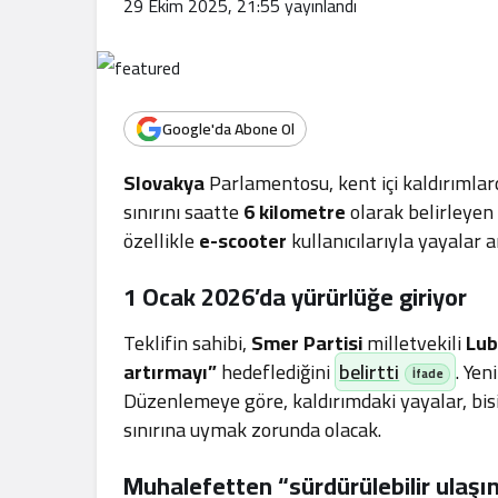
29 Ekim 2025, 21:55
yayınlandı
.
Google'da Abone Ol
Slovakya
Parlamentosu, kent içi kaldırımlar
sınırını saatte
6 kilometre
olarak belirleyen 
özellikle
e-scooter
kullanıcılarıyla yayalar 
1 Ocak 2026’da yürürlüğe giriyor
Teklifin sahibi,
Smer Partisi
milletvekili
Lub
artırmayı”
hedeflediğini
belirtti
. Yen
Düzenlemeye göre, kaldırımdaki yayalar, bisi
sınırına uymak zorunda olacak.
Muhalefetten “sürdürülebilir ulaşım