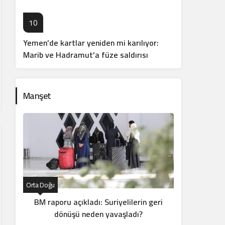
10
Yemen’de kartlar yeniden mi karılıyor:
Marib ve Hadramut’a füze saldırısı
Manşet
Orta Doğu
Orta Doğu
BM raporu açıkladı: Suriyelilerin geri
dönüşü neden yavaşladı?
“do