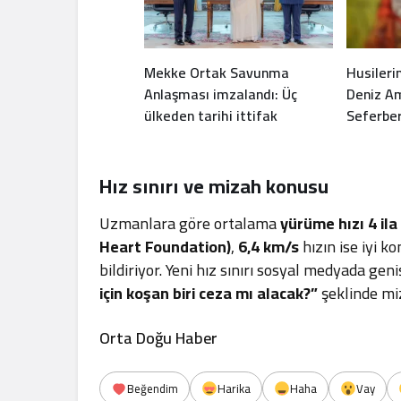
Mekke Ortak Savunma
Husileri
Anlaşması imzalandı: Üç
Deniz A
ülkeden tarihi ittifak
Seferber
Geliyor?
Hız sınırı ve mizah konusu
Uzmanlara göre ortalama
yürüme hızı 4 ila
Heart Foundation)
,
6,4 km/s
hızın ise iyi ko
bildiriyor. Yeni hız sınırı sosyal medyada geni
için koşan biri ceza mı alacak?”
şeklinde miz
Orta Doğu Haber
Beğendim
Harika
Haha
Vay