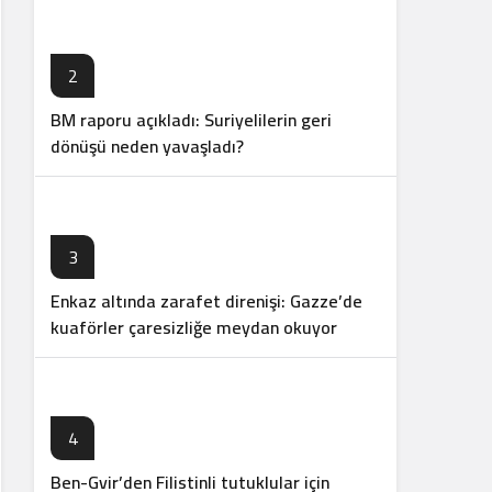
2
BM raporu açıkladı: Suriyelilerin geri
dönüşü neden yavaşladı?
3
Enkaz altında zarafet direnişi: Gazze’de
kuaförler çaresizliğe meydan okuyor
4
Ben-Gvir’den Filistinli tutuklular için