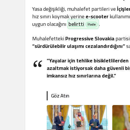
Yasa değişikliği, muhalefet partileri ve
İçişle
hız sınırı koymak yerine
e-scooter
kullanım
uygun olacağını
belirtti
.
Muhalefetteki
Progressive Slovakia
partisi
“sürdürülebilir ulaşımı cezalandırdığını”
s
“Yayalar için tehlike bisikletlilerde
azaltmak istiyorsak daha güvenli bisi
imkansız hız sınırlarına değil.”
Göz Atın