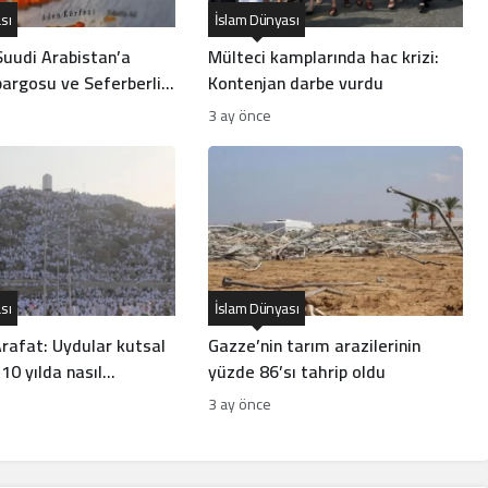
sı
İslam Dünyası
Suudi Arabistan’a
Mülteci kamplarında hac krizi:
argosu ve Seferberlik
Kontenjan darbe vurdu
nlama Geliyor?
3 ay önce
sı
İslam Dünyası
rafat: Uydular kutsal
Gazze’nin tarım arazilerinin
 10 yılda nasıl
yüzde 86’sı tahrip oldu
di?
3 ay önce