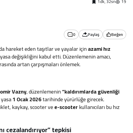
1dk, 32sn
19
0
Paylaş
Beğen
da hareket eden taşıtlar ve yayalar için
azami hız
yasa değişikliğini kabul etti. Düzenlemenin amacı,
arasında artan çarpışmaları önlemek.
omir Vazny
, düzenlemenin
“kaldırımlarda güvenliği
i yasa
1 Ocak 2026
tarihinde yürürlüğe girecek.
klet, kaykay, scooter ve
e-scooter
kullanıcıları bu hız
ı cezalandırıyor” tepkisi