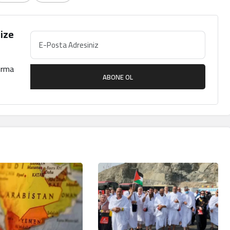
ize
çırma
ABONE OL