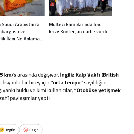
n Suudi Arabistan’a
Mülteci kamplarında hac
mbargosu ve
krizi: Kontenjan darbe vurdu
lik İlanı Ne Anlama
 5 km/s
arasında değişiyor.
İngiliz Kalp Vakfı (British
ndisyonlu bir birey için
“orta tempo”
sayıldığını
ş yankı buldu ve kimi kullanıcılar,
“Otobüse yetişmek
ahî paylaşımlar yaptı.
Üzgün
Kızgın