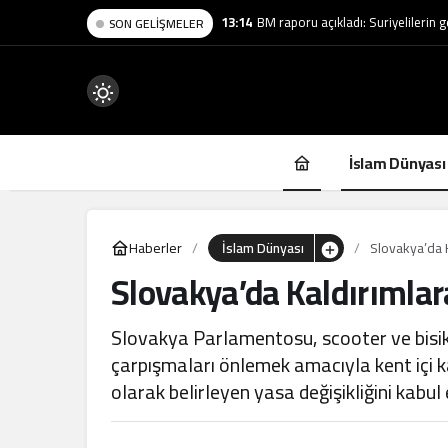
12:28
İsrail kontrol noktaları “doğumhan
SON GELIŞMELER
Mod
değiştir
İslam Dünyası
Haberler
İslam Dünyası
Slovakya’da Ka
Slovakya’da Kaldırımlara 
.
Slovakya Parlamentosu, scooter ve bisikl
çarpışmaları önlemek amacıyla kent içi ka
olarak belirleyen yasa değişikliğini kabul 