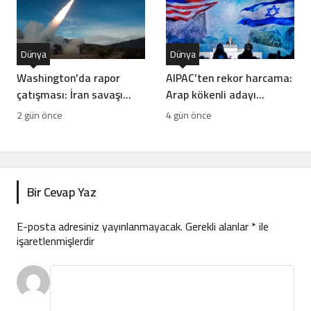
Dünya
Dünya
Washington’da rapor
AIPAC’ten rekor harcama:
çatışması: İran savaşı
Arap kökenli adayı
ABD füze stoklarını
devirme planı
2 gün önce
4 gün önce
tüketti mi?
Bir Cevap Yaz
E-posta adresiniz yayınlanmayacak.
Gerekli alanlar
*
ile
işaretlenmişlerdir