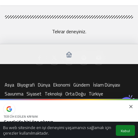
Tekrar deneyiniz.
Asya
Biyografi
Dünya
Ekonomi
Gündem
İslam Dünyası
Savunma
Siyaset
Teknoloji
Orta Doğu
Türkiye
© Telif Hakkı 2026, Tüm Hakları Saklıdır
TERCIH EDILEN KAYNAK
Google'da bizi öne çıkarın
Bu web sitesinde en iyi deneyimi yaşamanızı sağlamak için
Kaynağı Ekle
Kabul
çerezler kullanılmaktadır.