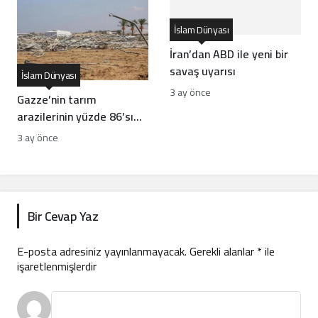
İslam Dünyası
İran’dan ABD ile yeni bir
savaş uyarısı
İslam Dünyası
3 ay önce
Gazze’nin tarım
arazilerinin yüzde 86’sı
tahrip oldu
3 ay önce
Bir Cevap Yaz
E-posta adresiniz yayınlanmayacak.
Gerekli alanlar
*
ile
işaretlenmişlerdir