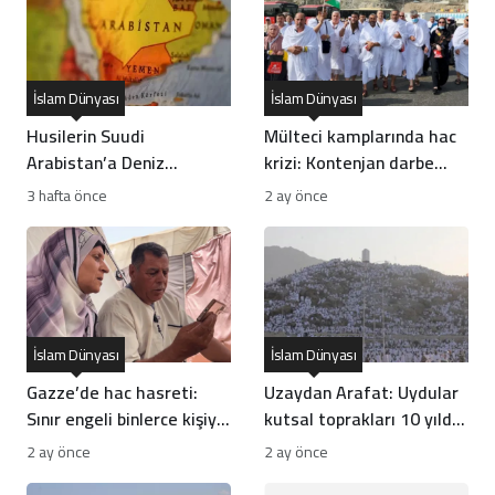
İslam Dünyası
İslam Dünyası
Husilerin Suudi
Mülteci kamplarında hac
Arabistan’a Deniz
krizi: Kontenjan darbe
Ambargosu ve
vurdu
3 hafta önce
2 ay önce
Seferberlik İlanı Ne
Anlama Geliyor?
İslam Dünyası
İslam Dünyası
Gazze’de hac hasreti:
Uzaydan Arafat: Uydular
Sınır engeli binlerce kişiyi
kutsal toprakları 10 yılda
vurdu
nasıl görüntüledi?
2 ay önce
2 ay önce