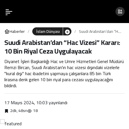
Suudi Arabistan’dan “Hac
0
Vizesi” Kararı: 10 Bin Riyal
Haberler
İslam Dünyası
Suudi Arabistan’dan “Hac
Ceza Uygulayacak
Vizesi” Kararı: 10 Bin
Suudi Arabistan’dan “Hac Vizesi” Kararı:
Riyal Ceza Uygulayacak
10 Bin Riyal Ceza Uygulayacak
Diyanet İşleri Başkanlığı Hac ve Umre Hizmetleri Genel Müdürü
Remzi Bircan, Suudi Arabistan'ın hac vizesi dışındaki vizelerle
"kural dışı" hac ibadetini yapmaya çalışanlara 85 bin Türk
lirasına denk gelen 10 bin riyal para cezası uygulayacağını
bildirdi.
17 Mayıs 2024, 10:03
yayınlandı
2dk, 48sn
18