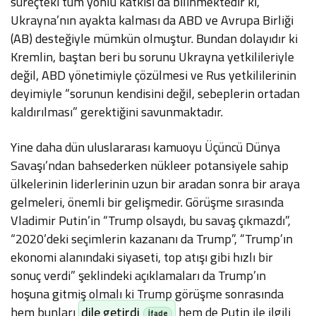
süreçteki tüm yönlü katkısı da bilinmektedir ki,
Ukrayna’nın ayakta kalması da ABD ve Avrupa Birliği
(AB) desteğiyle mümkün olmuştur. Bundan dolayıdır ki
Kremlin, baştan beri bu sorunu Ukrayna yetkilileriyle
değil, ABD yönetimiyle çözülmesi ve Rus yetkililerinin
deyimiyle “sorunun kendisini değil, sebeplerin ortadan
kaldırılması” gerektiğini savunmaktadır.
Yine daha dün uluslararası kamuoyu Üçüncü Dünya
Savaşı’ndan bahsederken nükleer potansiyele sahip
ülkelerinin liderlerinin uzun bir aradan sonra bir araya
gelmeleri, önemli bir gelişmedir. Görüşme sırasında
Vladimir Putin’in “Trump olsaydı, bu savaş çıkmazdı”,
“2020’deki seçimlerin kazananı da Trump”, “Trump’ın
ekonomi alanındaki siyaseti, top atışı gibi hızlı bir
sonuç verdi” şeklindeki açıklamaları da Trump’ın
hoşuna gitmiş olmalı ki Trump görüşme sonrasında
hem bunları
dile getirdi
hem de Putin ile ilgili