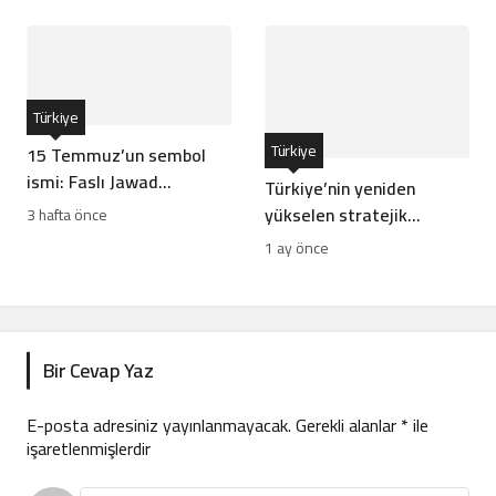
Türkiye
Türkiye
15 Temmuz’un sembol
ismi: Faslı Jawad
Türkiye’nin yeniden
Merroun’un hikayesi
yükselen stratejik
3 hafta önce
hamleleri İsrail’i rahatsız
1 ay önce
ediyor
Bir Cevap Yaz
E-posta adresiniz yayınlanmayacak.
Gerekli alanlar
*
ile
işaretlenmişlerdir