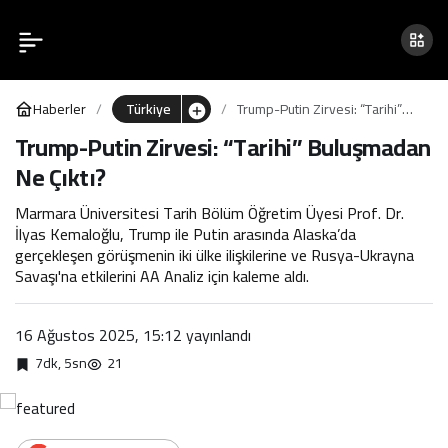
Trump-Putin Zirvesi:
0
“Tarihi” Buluşmadan Ne
Haberler
Türkiye
Trump-Putin Zirvesi: “Tarihi”
Çıktı?
Buluşmadan Ne Çıktı?
Trump-Putin Zirvesi: “Tarihi” Buluşmadan
Ne Çıktı?
Marmara Üniversitesi Tarih Bölüm Öğretim Üyesi Prof. Dr.
İlyas Kemaloğlu, Trump ile Putin arasında Alaska’da
gerçekleşen görüşmenin iki ülke ilişkilerine ve Rusya-Ukrayna
Savaşı'na etkilerini AA Analiz için kaleme aldı.
16 Ağustos 2025, 15:12
yayınlandı
7dk, 5sn
21