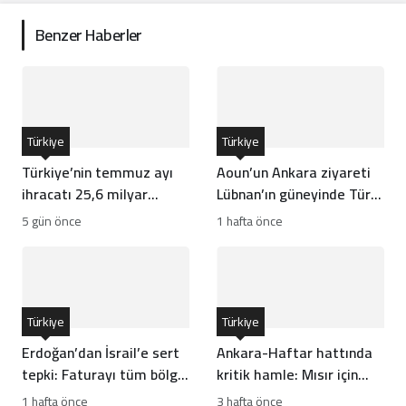
Benzer Haberler
Türkiye
Türkiye
Türkiye’nin temmuz ayı
Aoun’un Ankara ziyareti
ihracatı 25,6 milyar
Lübnan’ın güneyinde Türk
dolarla rekor kırdı
gücünün önünü açar mı?
5 gün önce
1 hafta önce
Türkiye
Türkiye
Erdoğan’dan İsrail’e sert
Ankara-Haftar hattında
tepki: Faturayı tüm bölge
kritik hamle: Mısır için
ödüyor
risk mi?
1 hafta önce
3 hafta önce