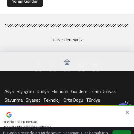
Yorum Gönder
Tekrar deneyiniz.
Asya
Biyografi
Dünya
Ekonomi
Gündem
İslam Dünyası
Savunma
Siyaset
Teknoloji
Orta Doğu
Türkiye
© Telif Hakkı 2026, Tüm Hakları Saklıdır
TERCIH EDILEN KAYNAK
Google'da bizi öne çıkarın
Bu web sitesinde en iyi deneyimi yaşamanızı sağlamak için