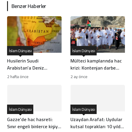
Benzer Haberler
İslam Dünyası
İslam Dünyası
Husilerin Suudi
Mülteci kamplarında hac
Arabistan’a Deniz
krizi: Kontenjan darbe
Ambargosu ve
vurdu
2 hafta önce
2 ay önce
Seferberlik İlanı Ne
Anlama Geliyor?
İslam Dünyası
İslam Dünyası
Gazze’de hac hasreti:
Uzaydan Arafat: Uydular
Sınır engeli binlerce kişiyi
kutsal toprakları 10 yılda