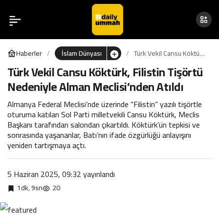
Türk Vekil Cansu Köktürk,
0
Filistin Tişörtü Nedeniyle
Haberler
İslam Dünyası
Türk Vekil Cansu Köktürk,
Alman Meclisi’nden Atıldı
Filistin Tişörtü Nedeniyle
Türk Vekil Cansu Köktürk, Filistin Tişörtü
Alman Meclisi’nden Atıldı
Nedeniyle Alman Meclisi’nden Atıldı
Almanya Federal Meclisi’nde üzerinde “Filistin” yazılı tişörtle
oturuma katılan Sol Parti milletvekili Cansu Köktürk, Meclis
Başkanı tarafından salondan çıkartıldı. Köktürk’ün tepkisi ve
sonrasında yaşananlar, Batı’nın ifade özgürlüğü anlayışını
yeniden tartışmaya açtı.
5 Haziran 2025, 09:32
yayınlandı
1dk, 9sn
20