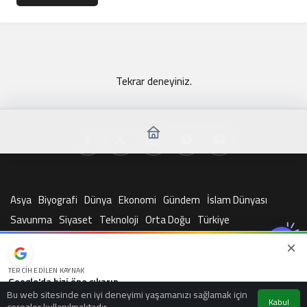
Tekrar deneyiniz.
Asya
Biyografi
Dünya
Ekonomi
Gündem
İslam Dünyası
Savunma
Siyaset
Teknoloji
Orta Doğu
Türkiye
© Telif Hakkı 2026, Tüm Hakları Saklıdır
TERCIH EDILEN KAYNAK
Google'da bizi öne çıkarın
Bu web sitesinde en iyi deneyimi yaşamanızı sağlamak için
Kaynağı Ekle
Kabul