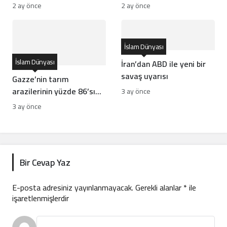
vurdu
nasıl görüntüledi?
2 ay önce
2 ay önce
İslam Dünyası
İslam Dünyası
İran’dan ABD ile yeni bir
savaş uyarısı
Gazze’nin tarım
arazilerinin yüzde 86’sı
3 ay önce
tahrip oldu
3 ay önce
Bir Cevap Yaz
E-posta adresiniz yayınlanmayacak.
Gerekli alanlar
*
ile
işaretlenmişlerdir