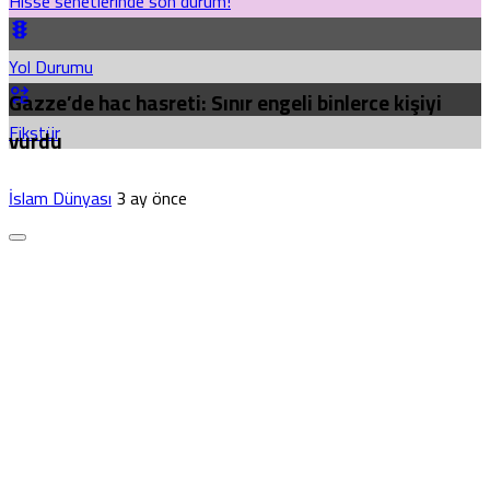
Hisse senetlerinde son durum!
Yol Durumu
Gazze’de hac hasreti: Sınır engeli binlerce kişiyi
Fikstür
vurdu
İslam Dünyası
3 ay önce