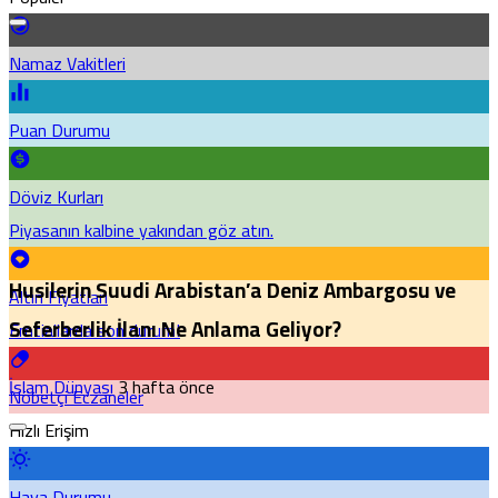
Namaz Vakitleri
Puan Durumu
Döviz Kurları
Piyasanın kalbine yakından göz atın.
Husilerin Suudi Arabistan’a Deniz Ambargosu ve
Altın Fiyatları
Seferberlik İlanı Ne Anlama Geliyor?
Emtia'larda son durum!
İslam Dünyası
3 hafta önce
Nöbetçi Eczaneler
Hızlı Erişim
Hava Durumu