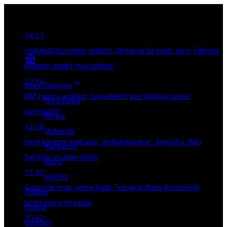
Son Gelişmeler
14:11
Hollanda’da polisin şiddeti, Almanya’da evlat acısı: Filistinli
babanın adalet mücadelesi
13:14
İslam Dünyası
BM raporu açıkladı: Suriyelilerin geri dönüşü neden
Orta Doğu
yavaşladı?
Afrika
12:28
Balkanlar
İsrail kontrol noktaları “doğumhaneye” dönüştü: Batı
Kafkasya
Şeria’da insanlık dramı
Asya
11:37
Körfez
Gazze’de imar yerine kışla: Trump’ın Barış Konseyi ilk
Türkiye
sözleşmeyi imzaladı
Dünya
10:47
Gündem