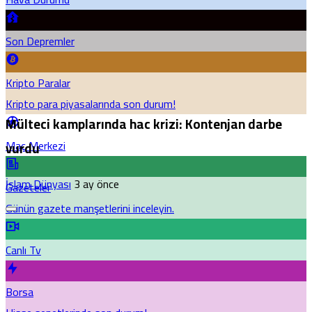
Son Depremler
Kripto Paralar
Kripto para piyasalarında son durum!
Mülteci kamplarında hac krizi: Kontenjan darbe
Maç Merkezi
vurdu
İslam Dünyası
3 ay önce
Gazeteler
Günün gazete manşetlerini inceleyin.
Canlı Tv
Borsa