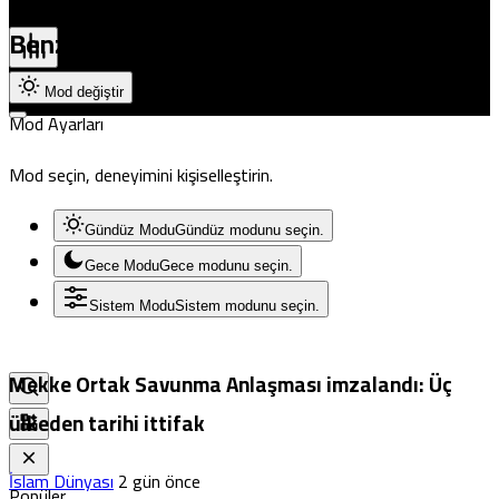
Pristina
Benzer Haberler
Mod değiştir
Mod Ayarları
Mod seçin, deneyimini kişiselleştirin.
Gündüz Modu
Gündüz modunu seçin.
Gece Modu
Gece modunu seçin.
Sistem Modu
Sistem modunu seçin.
Mekke Ortak Savunma Anlaşması imzalandı: Üç
ülkeden tarihi ittifak
İslam Dünyası
2 gün önce
Popüler