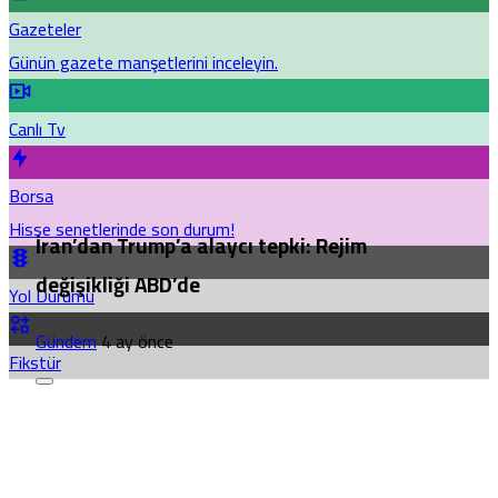
Gazeteler
Günün gazete manşetlerini inceleyin.
Canlı Tv
Borsa
Hisse senetlerinde son durum!
İran’dan Trump’a alaycı tepki: Rejim
değişikliği ABD’de
Yol Durumu
Gündem
4 ay önce
Fikstür