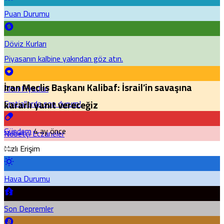
Puan Durumu
Döviz Kurları
Piyasanın kalbine yakından göz atın.
İran Meclis Başkanı Kalibaf: İsrail’in savaşına
Altın Fiyatları
Emtia'larda son durum!
kararlı yanıt vereceğiz
Gündem
4 ay önce
Nöbetçi Eczaneler
Hızlı Erişim
Hava Durumu
Son Depremler