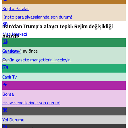
Kripto Paralar
Kripto para piyasalarında son durum!
İran’dan Trump’a alaycı tepki: Rejim değişikliği
Maç Merkezi
ABD’de
Gündem
4 ay önce
Gazeteler
Günün gazete manşetlerini inceleyin.
Canlı Tv
Borsa
Hisse senetlerinde son durum!
Yol Durumu