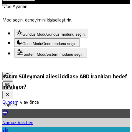
Mod Ayarları
Mod seçin, deneyimini kişiselleştirin.
Gündüz Modu
Gündüz modunu seçin.
Gece Modu
Gece modunu seçin.
Sistem Modu
Sistem modunu seçin.
Kasım Süleymani ailesi iddiası: ABD İranlıları hedef
mi alıyor?
Gündem
4 ay önce
Popüler
Namaz Vakitleri