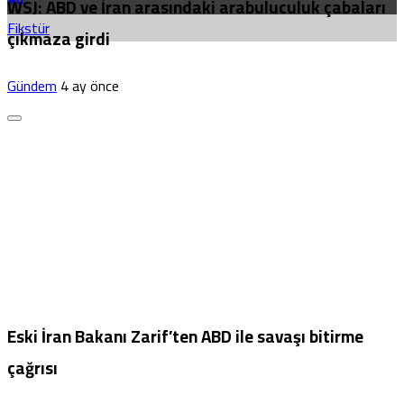
WSJ: ABD ve İran arasındaki arabuluculuk çabaları
Fikstür
çıkmaza girdi
Gündem
4 ay önce
Eski İran Bakanı Zarif’ten ABD ile savaşı bitirme
çağrısı