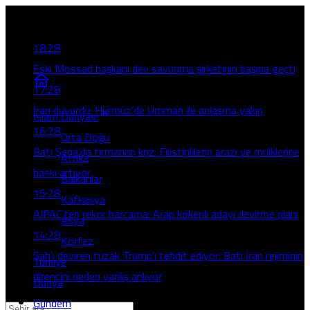
Son Gelişmeler
18:28
Eski Mossad başkanı dev savunma şirketinin başına geçti
17:28
İran duyurdu: Hürmüz’de Umman ile anlaşma yakın
İslam Dünyası
16:28
Orta Doğu
Batı Şeria’da tırmanan kriz: Filistinlilerin arazi ve mülklerine
Afrika
baskı artıyor
Balkanlar
15:28
Kafkasya
AIPAC’ten rekor harcama: Arap kökenli adayı devirme planı
Asya
14:28
Körfez
Şah’ı deviren tuzak Trump’ı tehdit ediyor: Batı İran rejiminin
Türkiye
direncini neden yanlış anlıyor
Dünya
Gündem