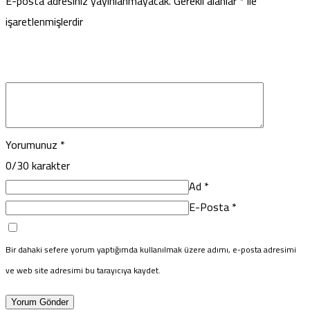
E-posta adresiniz yayınlanmayacak.
Gerekli alanlar
*
ile
işaretlenmişlerdir
Yorumunuz
*
0
/30 karakter
Ad
*
E-Posta
*
Bir dahaki sefere yorum yaptığımda kullanılmak üzere adımı, e-posta adresimi
ve web site adresimi bu tarayıcıya kaydet.
Yorum Gönder