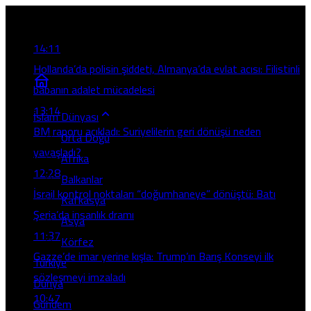
Son Gelişmeler
14:11
Hollanda’da polisin şiddeti, Almanya’da evlat acısı: Filistinli
babanın adalet mücadelesi
13:14
İslam Dünyası
BM raporu açıkladı: Suriyelilerin geri dönüşü neden
Orta Doğu
yavaşladı?
Afrika
12:28
Balkanlar
İsrail kontrol noktaları “doğumhaneye” dönüştü: Batı
Kafkasya
Şeria’da insanlık dramı
Asya
11:37
Körfez
Gazze’de imar yerine kışla: Trump’ın Barış Konseyi ilk
Türkiye
sözleşmeyi imzaladı
Dünya
10:47
Gündem