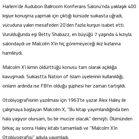
Harlem’de Audubon Ballroom Konferans Salonu’nda yaklaşık 400
kişiye konuşma yapmak için çıktığı kürsüde suikasta uğradı,
vücuduna yakın mesafeden 20’den fazla kurşun isabet etti.
Vurulduğunda eşi Betty Shabazz, en büyüğü 7 yaşında 4 kızıyla
salondaydı ve Malcolm X’in hiç göremeyeceği ikiz kızlarına
hamileydi.
Malcolm X’i kimin öldürttüğü konusu tam olarak açıklığa
kavuşmadı. Suikastta Nation of Islam üyelerinin kullanıldığı,
onların ardında ise FBI’ın olduğu şüphesi her zaman tartışıldı.
Otobiyografisinin yazılması için 1963’te yazar Alex Haley ile
çalışmaya başlayan Malcolm X, “Bu kitap yayımlandığında ben
hala yaşıyor olursam, bu bir mucize olacak.” demişti. Ölümünden
birkaç ay sonra Haley kitabı tamamladı ve “Malcolm X’in
Otobiyografisi” adıyla yayımladı.