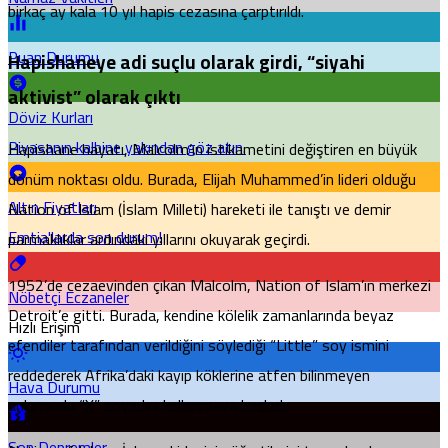
birkaç ay kala 10 yıl hapis cezasına çarptırıldı.
Puan Durumu
Hapishaneye adi suçlu olarak girdi, “siyahi
aktivist” olarak çıktı
Döviz Kurları
Piyasanın kalbine yakından göz atın.
Hapishane hayatı, Malcolm’ın istikametini değiştiren en büyük
dönüm noktası oldu. Burada, Elijah Muhammed’in lideri olduğu
Altın Fiyatları
Nation of Islam (İslam Milleti) hareketi ile tanıştı ve demir
Emtia'larda son durum!
parmaklıklar ardındaki yıllarını okuyarak geçirdi.
1952’de cezaevinden çıkan Malcolm, Nation of Islam’ın merkezi
Nöbetçi Eczaneler
Detroit’e gitti. Burada, kendine kölelik zamanlarında beyaz
Hızlı Erişim
efendiler tarafından verildiğini söylediği “Little” soy ismini
reddederek Afrika’daki kayıp köklerine atfen bilinmeyen
Hava Durumu
anlamında “X” soyadını kullanmaya başladı.
Son Depremler