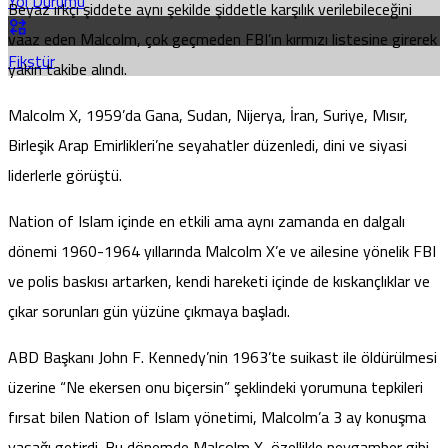
Yol Durumu
Beyaz ırkçı şiddete aynı şekilde şiddetle karşılık verilebileceğini
vaaz eden Malcolm, çok geçmeden FBI’ın kırmızı listesine girerek
Fikstür
yakın takibe alındı.
Malcolm X, 1959’da Gana, Sudan, Nijerya, İran, Suriye, Mısır,
Birleşik Arap Emirlikleri’ne seyahatler düzenledi, dini ve siyasi
liderlerle görüştü.
Nation of Islam içinde en etkili ama aynı zamanda en dalgalı
dönemi 1960-1964 yıllarında Malcolm X’e ve ailesine yönelik FBI
ve polis baskısı artarken, kendi hareketi içinde de kıskançlıklar ve
çıkar sorunları gün yüzüne çıkmaya başladı.
ABD Başkanı John F. Kennedy’nin 1963’te suikast ile öldürülmesi
üzerine “Ne ekersen onu biçersin” şeklindeki yorumuna tepkileri
fırsat bilen Nation of Islam yönetimi, Malcolm’a 3 ay konuşma
yasağı getirdi. Bu dönemde Malcolm X, özellikle peygamber gibi