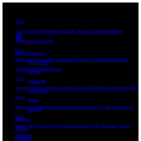
Son Gelişmeler
9:09
Lübnan Cumhurbaşkanı Aoun: Roma görüşmelerinde
ilerleme kaydettik!
8:11
İslam Dünyası
Şeybani Ankara’da vurguladı: Devlet otoritesi dışındaki
Orta Doğu
silahlar sonlandırılacak
Afrika
7:20
Balkanlar
Suriye tren hatlarını yeniliyor: Dünya Bankası ile kritik zirve!
Kafkasya
6:20
Asya
Güney Lübnan’da bubi tuzaklı patlama: 2 İsrail askeri öldü
Körfez
5:20
Türkiye
Vasim el-Esed ve Atıf Necib davası: Şam’da karar günü
Dünya
açıklandı
Gündem