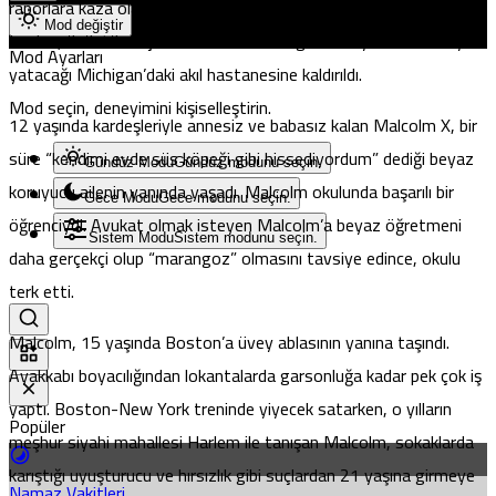
raporlara kaza olarak kaydetti. 7 çocukla ortada kalan anne
Mod değiştir
Louise, üzüntü ve çaresizlikten akli dengesini kaybederek 26 yıl
Mod Ayarları
yatacağı Michigan’daki akıl hastanesine kaldırıldı.
Mod seçin, deneyimini kişiselleştirin.
12 yaşında kardeşleriyle annesiz ve babasız kalan Malcolm X, bir
süre “kendimi evde süs köpeği gibi hissediyordum” dediği beyaz
Gündüz Modu
Gündüz modunu seçin.
koruyucu ailenin yanında yaşadı. Malcolm okulunda başarılı bir
Gece Modu
Gece modunu seçin.
öğrenciydi. Avukat olmak isteyen Malcolm’a beyaz öğretmeni
Sistem Modu
Sistem modunu seçin.
daha gerçekçi olup “marangoz” olmasını tavsiye edince, okulu
terk etti.
Malcolm, 15 yaşında Boston’a üvey ablasının yanına taşındı.
Ayakkabı boyacılığından lokantalarda garsonluğa kadar pek çok iş
yaptı. Boston-New York treninde yiyecek satarken, o yılların
Popüler
meşhur siyahi mahallesi Harlem ile tanışan Malcolm, sokaklarda
karıştığı uyuşturucu ve hırsızlık gibi suçlardan 21 yaşına girmeye
Namaz Vakitleri