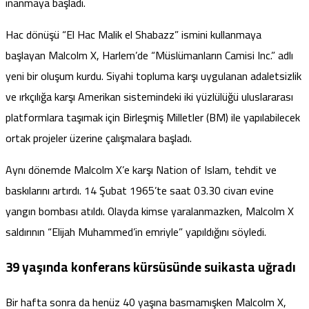
inanmaya başladı.
Hac dönüşü “El Hac Malik el Shabazz” ismini kullanmaya
başlayan Malcolm X, Harlem’de “Müslümanların Camisi Inc.” adlı
yeni bir oluşum kurdu. Siyahi topluma karşı uygulanan adaletsizlik
ve ırkçılığa karşı Amerikan sistemindeki iki yüzlülüğü uluslararası
platformlara taşımak için Birleşmiş Milletler (BM) ile yapılabilecek
ortak projeler üzerine çalışmalara başladı.
Aynı dönemde Malcolm X’e karşı Nation of Islam, tehdit ve
baskılarını artırdı. 14 Şubat 1965’te saat 03.30 civarı evine
yangın bombası atıldı. Olayda kimse yaralanmazken, Malcolm X
saldırının “Elijah Muhammed’in emriyle” yapıldığını
söyledi
.
39 yaşında konferans kürsüsünde suikasta uğradı
Bir hafta sonra da henüz 40 yaşına basmamışken Malcolm X,