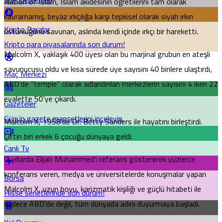
Nation of Islam, İslam akidesinin öğretilerini tam olarak
kavramamış, beyaz ırkçılığa karşı tepkisel olarak siyah ırkın
Kripto Paralar
üstünlüğünü savunan, aslında kendi içinde ırkçı bir hareketti.
Kripto para piyasalarında son durum!
Malcolm X, yaklaşık 400 üyesi olan bu marjinal grubun en ateşli
savunucusu oldu ve kısa sürede üye sayısını 40 binlere ulaştırdı,
Maç Merkezi
ABD’de “temple” olarak adlandırılan merkezlerin sayısını 4 iken 22
eyalette 50’ye çıkardı.
Gazeteler
Günün gazete manşetlerini inceleyin.
Malcolm X, 1958’de Dr. Betty Sanders ile hayatını birleştirdi.
Çiftin biri erkek 6 çocuğu dünyaya geldi.
Canlı Tv
O yıllarda Elijah Muhammed’i referans göstererek yüzlerce
konferans veren, medya ve üniversitelerde konuşmalar yapan
Borsa
Malcolm X, uzun boyu, karizmatik kişiliği ve güçlü hitabeti ile
Hisse senetlerinde son durum!
sadece ABD’de değil, tüm dünyada adını duyurmaya başladı.