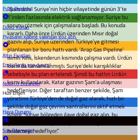
“Şam dahil Suriye’nin hiçbir vilayetinde günün 3’te
Puan Durumu
1’inden fazlasında elektrik sağlanamıyor. Suriye bu
sorunu çözmek için çalışmalara başladı. Bu konuda
Döviz Kurları
kararlı. Daha önce Ürdün üzerinden Mısır doğal
Piyasanın kalbine yakından göz atın.
gazını alıp, Suriye üzerinden Türkiye’ye gitmesi
planlanan bir boru hattı vardı. ‘Arap Gas Pipeline’
Altın Fiyatları
isimli. Kilis, İskenderun kısmında çalışma vardı. Ürdün
Emtia'larda son durum!
kısmı da tamamlanmıştı. Suriye’deki karışıklıklar
sebebiyle bu plan ertelendi. Şimdi bu hattın Ürdün
kısmı kullanılarak, Katar gazının Şam’a ulaşması
Nöbetçi Eczaneler
hedefleniyor. Diğer taraftan benzer şekilde, Şam
Hızlı Erişim
yönetimi Türkiye’den de doğal gaz alarak, hızlı bir
şekilde doğal gaz çevrim santrallerini aktif etmek
Hava Durumu
istiyor. Suriye bölgeden ilave doğal gaz alıp, bu
çevrim santralleri yardımıyla elektrik şebekesini
beslemeyi hedefliyor.”
Son Depremler