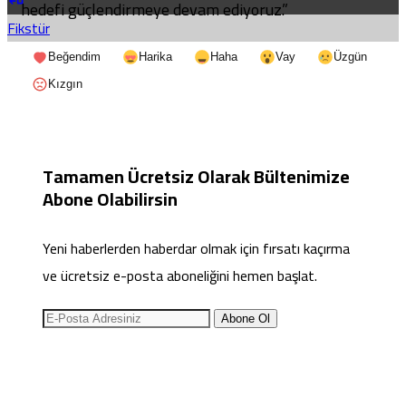
hedefi güçlendirmeye devam ediyoruz.”
Fikstür
Beğendim
Harika
Haha
Vay
Üzgün
Kızgın
Tamamen Ücretsiz Olarak Bültenimize
Abone Olabilirsin
Yeni haberlerden haberdar olmak için fırsatı kaçırma
ve ücretsiz e-posta aboneliğini hemen başlat.
Abone Ol