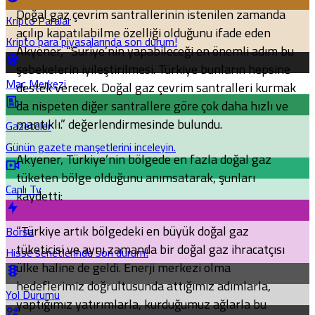
Doğal gaz çevrim santrallerinin istenilen zamanda
Kripto Paralar
açılıp kapatılabilme özelliği olduğunu ifade eden
Kripto para piyasalarında son durum!
Akyener, “Suriye’nin yapabileceği en önemli adım bu
şebekelerin iyileştirilmesi. Türkiye bunların hepsine
Maç Merkezi
destek verecek. Doğal gaz çevrim santralleri kurmak
da nispeten diğer santrallere göre çok daha hızlı ve
mantıklı.” değerlendirmesinde bulundu.
Gazeteler
Günün gazete manşetlerini inceleyin.
Akyener, Türkiye’nin bölgede en fazla doğal gaz
tüketen bölge olduğunu anımsatarak, şunları
Canlı Tv
kaydetti:
“Türkiye artık bölgedeki en büyük doğal gaz
Borsa
tüketicisi ve aynı zamanda bir doğal gaz ihracatçısı
Hisse senetlerinde son durum!
ülke haline de geldi. Enerji merkezi olma
hedeflerimiz doğrultusunda attığımız adımlarla,
Yol Durumu
yaptığımız yatırımlarla, kurduğumuz ağlarla bu