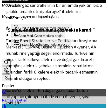
“Oradaki gaz santrallerinin bir anlamda yakıtını biz o
Mod Ayarları
şekilde tedarik etmiş olacağız.” ifadelerini
Mod seçin, deneyimini kişiselleştirin.
kullanmıştı.
“Suriye, enerji sorununu çözmekte kararlı”
Gündüz Modu
Gündüz modunu seçin.
Gece Modu
Gece modunu seçin.
Türkiye Enerji Stratejileri ve Politikaları Araştırma
Sistem Modu
Sistem modunu seçin.
Merkezi (TESPAM) Başkanı Oğuzhan Akyener, AA
muhabirine yaptığı değerlendirmede, Türkiye’nin
birçok farklı ülkeye elektrik ve doğal gaz ticareti
yaptığını, elektrik şebeke sisteminin rahatlatma
açısından farklı ülkelere elektrik tedarik etmesinin
önemli olduğunu
söyledi
.
Popüler
Suriye’de elektrikten doğal gaza kadar bütün
altyapının çöktüğünü ifade eden Akyener, şöyle
Namaz Vakitleri
konuştu: