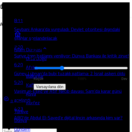
Son Gelişmeler
Türkiye’den Halep’e Gidecek Gaz Suriye’nin Enerji
8:11
Altyapısını Güçlendirecek
Şeybani Ankara’da vurguladı: Devlet otoritesi dışındaki
silahlar sonlandırılacak
Normal
7:20
(100%)
Yazı Boyutunu Ayarla
Okuma rahatlığı için
İslam Dünyası
Suriye tren hatlarını yeniliyor: Dünya Bankası ile kritik zirve!
seçin
Orta Doğu
6:20
Afrika
Güney Lübnan’da bubi tuzaklı patlama: 2 İsrail askeri öldü
Balkanlar
Küçük
100%
Dev
5:20
Kafkasya
Varsayılana dön
Vasim el-Esed ve Atıf Necib davası: Şam’da karar günü
Asya
açıklandı
0
Körfez
Paylaş
4:23
Türkiye
ABD’de Abdul El-Sayed’e dijital lincin arkasında kim var?
Dünya
Gündem