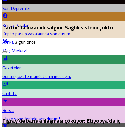
Son Depremler
Kripto Paralar
Darfur’da kızamık salgını: Sağlık sistemi çöktü
Kripto para piyasalarında son durum!
Afrika
3 gün önce
Maç Merkezi
Gazeteler
Günün gazete manşetlerini inceleyin.
Canlı Tv
Borsa
Hisse senetlerinde son durum!
Tigray’de barış anlaşması çöküyor: Etiyopya’da iç