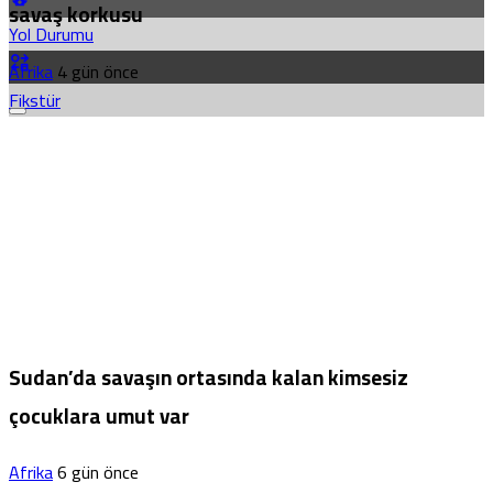
savaş korkusu
Yol Durumu
Afrika
4 gün önce
Fikstür
Sudan’da savaşın ortasında kalan kimsesiz
çocuklara umut var
Afrika
6 gün önce