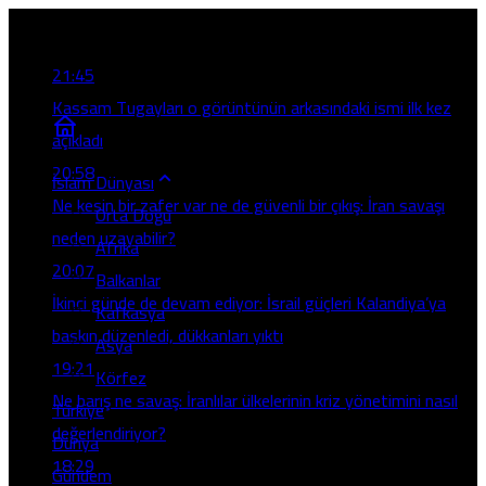
Son Gelişmeler
21:45
Kassam Tugayları o görüntünün arkasındaki ismi ilk kez
açıkladı
20:58
İslam Dünyası
Ne kesin bir zafer var ne de güvenli bir çıkış: İran savaşı
Orta Doğu
neden uzayabilir?
Afrika
20:07
Balkanlar
İkinci günde de devam ediyor: İsrail güçleri Kalandiya’ya
Kafkasya
baskın düzenledi, dükkanları yıktı
Asya
19:21
Körfez
Ne barış ne savaş: İranlılar ülkelerinin kriz yönetimini nasıl
Türkiye
değerlendiriyor?
Dünya
18:29
Gündem