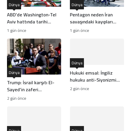
Dünya
Dünya
ABD’de Washington-Tel
Pentagon neden İran
Aviv hattında tarihi
savaşındaki kayıpları
çatlak: Zaman İsrail’in
gizleme kararı aldı?
1 gün önce
1 gün önce
aleyhine işliyor
Dünya
Hukuki emsal: İngiliz
Dünya
hukuku anti-Siyonizmi
Trump: İsrail karşıtı El-
koruma altına aldı
2 gün önce
Sayed’in zaferi
Cumhuriyetçiler için
2 gün önce
harika haber
Dünya
Dünya