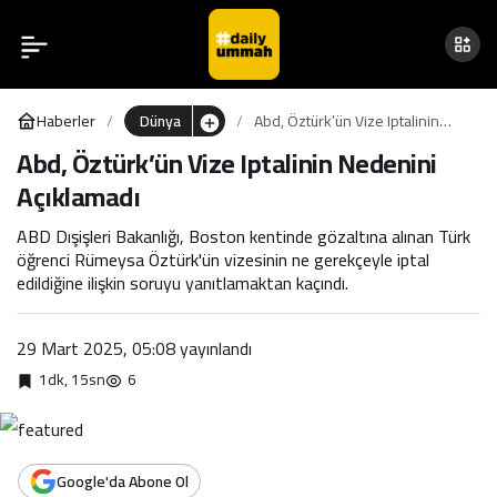
Abd, Öztürk’ün Vize
0
Iptalinin Nedenini
Haberler
Dünya
Abd, Öztürk’ün Vize Iptalinin
Açıklamadı
Nedenini Açıklamadı
Abd, Öztürk’ün Vize Iptalinin Nedenini
Açıklamadı
ABD Dışişleri Bakanlığı, Boston kentinde gözaltına alınan Türk
öğrenci Rümeysa Öztürk'ün vizesinin ne gerekçeyle iptal
edildiğine ilişkin soruyu yanıtlamaktan kaçındı.
29 Mart 2025, 05:08
yayınlandı
1dk, 15sn
6
Google'da Abone Ol