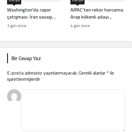
Washington’da rapor
AIPAC’ten rekor harcama:
çatışması: İran savaşı
Arap kökenli adayı
ABD füze stoklarını
devirme planı
3 gün önce
4 gün önce
tüketti mi?
Bir Cevap Yaz
E-posta adresiniz yayınlanmayacak.
Gerekli alanlar
*
ile
işaretlenmişlerdir