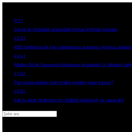
Son Gelişmeler
0:17
Suriye ile Hizbullah arasındaki temas ihtimali masada
22:52
ABD beklentisi ile İran yalanlaması arasında: Hürmüz anlaşm
22:41
Mekke Ortak Savunma Anlaşması imzalandı: Üç ülkeden tarihi
21:52
Parça başı ajanlar: İran İsrail’e içeriden nasıl sızıyor?
20:52
Irak’ta silah teslimine ret: Bağdat hükümeti ne yapacak?
Adana
Adıyaman