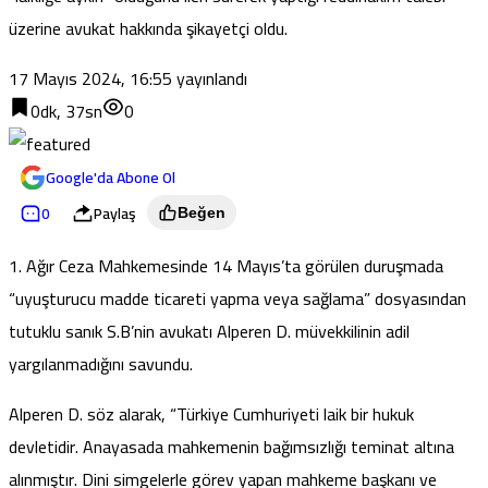
üzerine avukat hakkında şikayetçi oldu.
17 Mayıs 2024, 16:55
yayınlandı
0dk, 37sn
0
Google'da Abone Ol
0
Paylaş
Beğen
1. Ağır Ceza Mahkemesinde 14 Mayıs’ta görülen duruşmada
“uyuşturucu madde ticareti yapma veya sağlama” dosyasından
tutuklu sanık S.B’nin avukatı Alperen D. müvekkilinin adil
yargılanmadığını savundu.
Alperen D. söz alarak, “Türkiye Cumhuriyeti laik bir hukuk
devletidir. Anayasada mahkemenin bağımsızlığı teminat altına
alınmıştır. Dini simgelerle görev yapan mahkeme başkanı ve