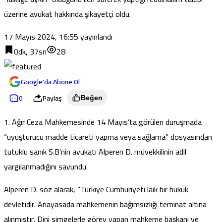
üzerine avukat hakkında şikayetçi oldu.
17 Mayıs 2024, 16:55
yayınlandı
0dk, 37sn
28
Google'da Abone Ol
0
Paylaş
Beğen
1. Ağır Ceza Mahkemesinde 14 Mayıs’ta görülen duruşmada
“uyuşturucu madde ticareti yapma veya sağlama” dosyasından
tutuklu sanık S.B’nin avukatı Alperen D. müvekkilinin adil
yargılanmadığını savundu.
Alperen D. söz alarak, “Türkiye Cumhuriyeti laik bir hukuk
devletidir. Anayasada mahkemenin bağımsızlığı teminat altına
alınmıştır. Dini simgelerle görev yapan mahkeme başkanı ve