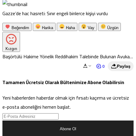
Gazze’de hac hasreti: Sınır engeli binlerce kişiyi vurdu
Beğendim
Harika
Haha
Vay
Üzgün
Kızgın
Başörtülü Hakime Yönelik Reddihakim Talebinde Bulunan Avukat
Baroya Şikayet Edildi
0
Paylaş
Tamamen Ücretsiz Olarak Bültenimize Abone Olabilirsin
Yeni haberlerden haberdar olmak için fırsatı kaçırma ve ücretsiz
e-posta aboneliğini hemen başlat.
Abone Ol