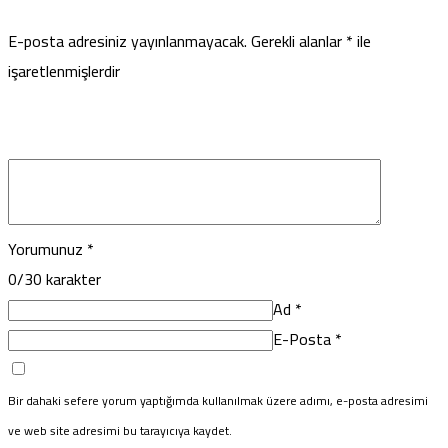
E-posta adresiniz yayınlanmayacak.
Gerekli alanlar
*
ile
işaretlenmişlerdir
Yorumunuz
*
0
/30 karakter
Ad
*
E-Posta
*
Bir dahaki sefere yorum yaptığımda kullanılmak üzere adımı, e-posta adresimi
ve web site adresimi bu tarayıcıya kaydet.