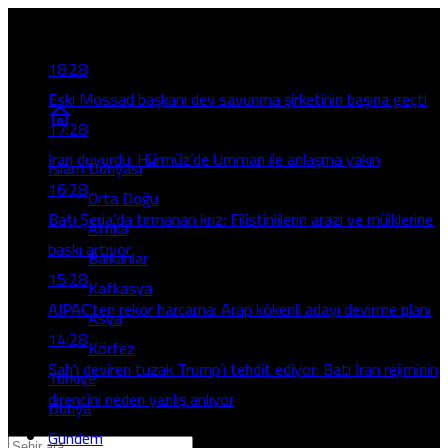
Son Gelişmeler
18:28
Eski Mossad başkanı dev savunma şirketinin başına geçti
17:28
İran duyurdu: Hürmüz’de Umman ile anlaşma yakın
İslam Dünyası
16:28
Orta Doğu
Batı Şeria’da tırmanan kriz: Filistinlilerin arazi ve mülklerine
Afrika
baskı artıyor
Balkanlar
15:28
Kafkasya
AIPAC’ten rekor harcama: Arap kökenli adayı devirme planı
Asya
14:28
Körfez
Şah’ı deviren tuzak Trump’ı tehdit ediyor: Batı İran rejiminin
Türkiye
direncini neden yanlış anlıyor
Dünya
Gündem