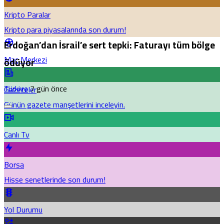
Kripto Paralar
Kripto para piyasalarında son durum!
Erdoğan’dan İsrail’e sert tepki: Faturayı tüm bölge
Maç Merkezi
ödüyor
Türkiye
7 gün önce
Gazeteler
Günün gazete manşetlerini inceleyin.
Canlı Tv
Borsa
Hisse senetlerinde son durum!
Yol Durumu