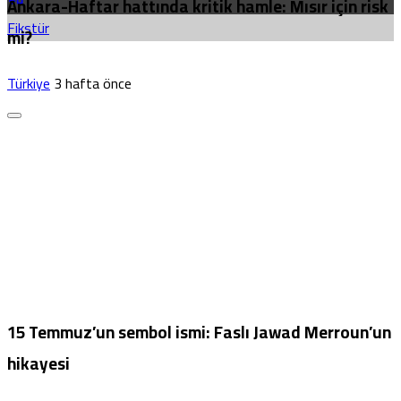
Ankara-Haftar hattında kritik hamle: Mısır için risk
Fikstür
mi?
Türkiye
3 hafta önce
15 Temmuz’un sembol ismi: Faslı Jawad Merroun’un
hikayesi