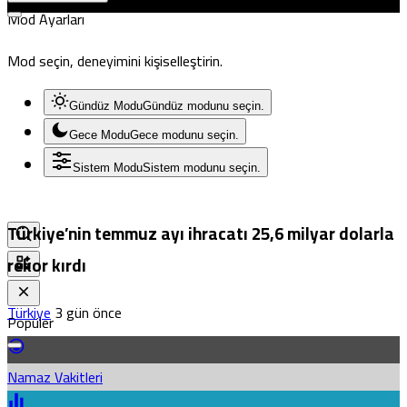
Mod Ayarları
Mod seçin, deneyimini kişiselleştirin.
Gündüz Modu
Gündüz modunu seçin.
Gece Modu
Gece modunu seçin.
Sistem Modu
Sistem modunu seçin.
Türkiye’nin temmuz ayı ihracatı 25,6 milyar dolarla
rekor kırdı
Türkiye
3 gün önce
Popüler
Namaz Vakitleri