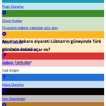
Puan Durumu
Döviz Kurları
Piyasanın kalbine yakından göz atın.
Aoun’un Ankara ziyareti Lübnan’ın güneyinde Türk
Altın Fiyatları
gücünün önünü açar mı?
Emtia'larda son durum!
Türkiye
7 gün önce
Nöbetçi Eczaneler
Hızlı Erişim
Hava Durumu
Son Depremler