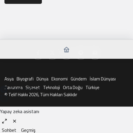
Asya
Biyografi
Dünya
Ekonomi
Gündem
İslam Dünyası
Savunma
Siyaset
Teknoloji
Orta Doğu
Türkiye
KAI ile Sohbet Et
© Telif Hakkı 2026, Tüm Hakları Saklıdır
Yapay zeka asistanı
Sohbet
Geçmiş