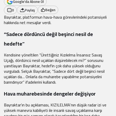
Google'da Abone Ol
Beğen
0
Paylaş
Bayraktar, platformun hava-hava görevlerindeki potansiyeli
hakkında net mesajlar verdi.
“Sadece dördüncü değil beşinci nesil de
hedefte”
Kendisine yöneltilen “Ürettiğiniz Kızılelma İnsansız Savaş
Uçağı, dördüncü nesil uçakları düşürebilecek mi?” sorusunu
yanıtlayan Bayraktar, hedefin çok daha yüksek olduğunu
vurguladı. Selçuk Bayraktar, “Sadece dört değil beşinci nesil
uçakları da… Onlarla da muharebe yapabilme potansiyelini
barındırıyor” ifadelerini kullandı.
Hava muharebesinde dengeler değişiyor
Bayraktar’ın bu açıklaması, KIZILELMA’nın düşük radar izi ve
yüksek manevra kabiliyeti ile insanlı savaş uçaklarına karşı
caydırıcı bir güç çarpanı olarak tasarlandığını bir kez daha