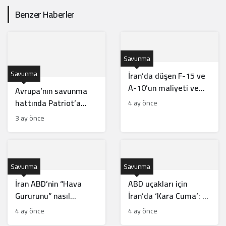
Benzer Haberler
Savunma
Savunma
İran’da düşen F-15 ve
A-10’un maliyeti ve
Avrupa’nın savunma
özellikleri
hattında Patriot’a
4 ay önce
rakip: SAMP/T
3 ay önce
Savunma
Savunma
İran ABD’nin “Hava
ABD uçakları için
Gururunu” nasıl
İran’da ‘Kara Cuma’: 4
düşürdü?
hedef vuruldu
4 ay önce
4 ay önce