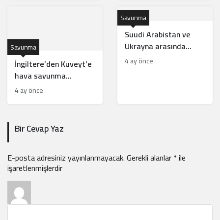
Savunma
Suudi Arabistan ve
Ukrayna arasında
Savunma
savunma tedariki
4 ay önce
İngiltere’den Kuveyt’e
anlaşması
hava savunma
sistemi: ‘Rapid Sentry’
4 ay önce
kuruluyor
Bir Cevap Yaz
E-posta adresiniz yayınlanmayacak.
Gerekli alanlar
*
ile
işaretlenmişlerdir