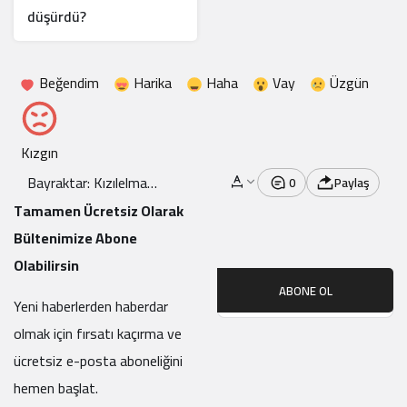
düşürdü?
Beğendim
Harika
Haha
Vay
Üzgün
Kızgın
Bayraktar: Kızılelma
0
Paylaş
Beşinci Nesil Uçakları Da
Tamamen Ücretsiz Olarak
Vurabilir
Bültenimize Abone
Olabilirsin
ABONE OL
Yeni haberlerden haberdar
olmak için fırsatı kaçırma ve
ücretsiz e-posta aboneliğini
hemen başlat.