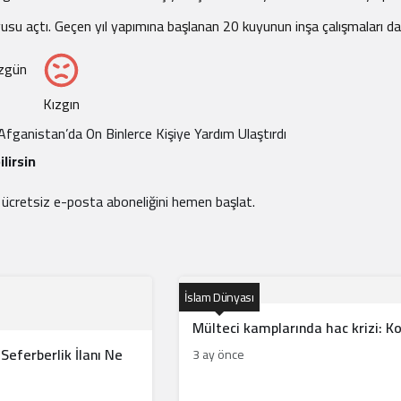
usu açtı. Geçen yıl yapımına başlanan 20 kuyunun inşa çalışmaları d
zgün
Kızgın
Afganistan’da On Binlerce Kişiye Yardım Ulaştırdı
lirsin
e ücretsiz e-posta aboneliğini hemen başlat.
İslam Dünyası
Mülteci kamplarında hac krizi: K
Seferberlik İlanı Ne
3 ay önce