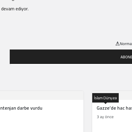
a devam ediyor.
Normal
ABONE
İslam Dünyası
ontenjan darbe vurdu
Gazze’de hac hasr
3 ay önce