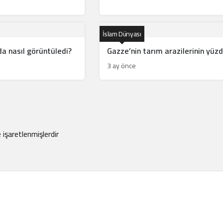
İslam Dünyası
da nasıl görüntüledi?
Gazze’nin tarım arazilerinin yüzd
3 ay önce
e işaretlenmişlerdir