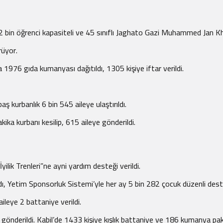
a 2 bin öğrenci kapasiteli ve 45 sınıflı Jaghato Gazi Muhammed Jan K
rüyor.
976 gıda kumanyası dağıtıldı, 1305 kişiye iftar verildi.
 kurbanlık 6 bin 545 aileye ulaştırıldı.
ika kurbanı kesilip, 615 aileye gönderildi.
lik Trenleri”ne ayni yardım desteği verildi.
dı, Yetim Sponsorluk Sistemi’yle her ay 5 bin 282 çocuk düzenli dest
leye 2 battaniye verildi.
e gönderildi. Kabil’de 1433 kişiye kışlık battaniye ve 186 kumanya pake