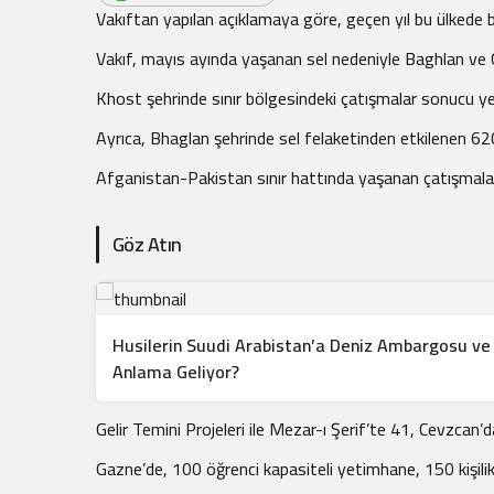
.
Vakıftan yapılan açıklamaya göre, geçen yıl bu ülkede b
Vakıf, mayıs ayında yaşanan sel nedeniyle Baghlan ve G
Khost şehrinde sınır bölgesindeki çatışmalar sonucu yeri
Ayrıca, Bhaglan şehrinde sel felaketinden etkilenen 620
Afganistan-Pakistan sınır hattında yaşanan çatışmalarda
Göz Atın
Husilerin Suudi Arabistan’a Deniz Ambargosu ve 
Anlama Geliyor?
Gelir Temini Projeleri ile Mezar-ı Şerif’te 41, Cevzcan’da 
Gazne’de, 100 öğrenci kapasiteli yetimhane, 150 kişilik 