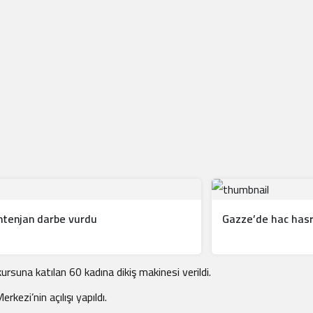
ontenjan darbe vurdu
Gazze’de hac hasret
 kursuna katılan 60 kadına dikiş makinesi verildi.
ezi’nin açılışı yapıldı.