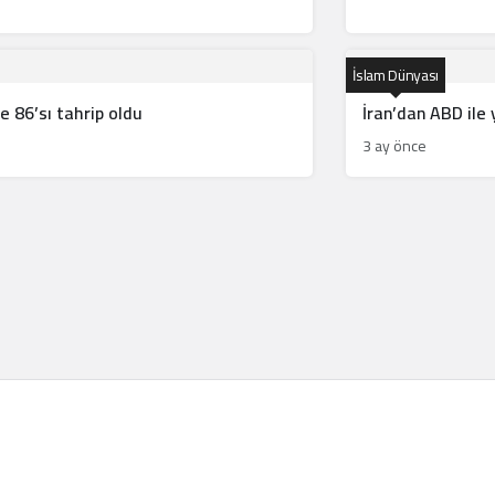
İslam Dünyası
e 86’sı tahrip oldu
İran’dan ABD ile 
3 ay önce