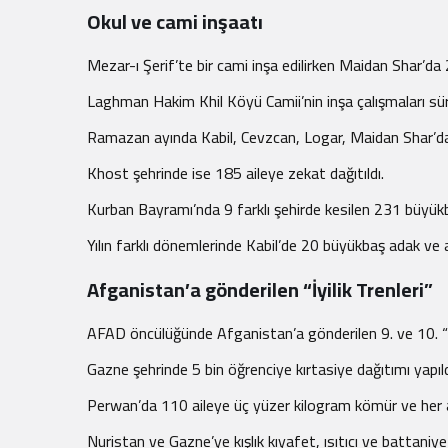
Okul ve cami inşaatı
Mezar-ı Şerif’te bir cami inşa edilirken Maidan Shar’d
Laghman Hakim Khil Köyü Camii’nin inşa çalışmaları sü
Ramazan ayında Kabil, Cevzcan, Logar, Maidan Shar’da 1
Khost şehrinde ise 185 aileye zekat dağıtıldı.
Kurban Bayramı’nda 9 farklı şehirde kesilen 231 büyükbaş
Yılın farklı dönemlerinde Kabil’de 20 büyükbaş adak ve ak
Afganistan’a gönderilen “İyilik Trenleri”
AFAD öncülüğünde Afganistan’a gönderilen 9. ve 10. “İyi
Gazne şehrinde 5 bin öğrenciye kırtasiye dağıtımı yapıl
Perwan’da 110 aileye üç yüzer kilogram kömür ve her ai
Nuristan ve Gazne’ye kışlık kıyafet, ısıtıcı ve battaniy