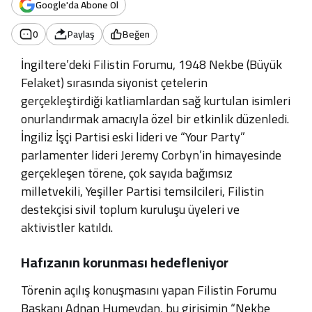
Google'da Abone Ol
0
Paylaş
Beğen
İngiltere’deki Filistin Forumu, 1948 Nekbe (Büyük
Felaket) sırasında siyonist çetelerin
gerçekleştirdiği katliamlardan sağ kurtulan isimleri
onurlandırmak amacıyla özel bir etkinlik düzenledi.
İngiliz İşçi Partisi eski lideri ve “Your Party”
parlamenter lideri Jeremy Corbyn’in himayesinde
gerçekleşen törene, çok sayıda bağımsız
milletvekili, Yeşiller Partisi temsilcileri, Filistin
destekçisi sivil toplum kuruluşu üyeleri ve
aktivistler katıldı.
Hafızanın korunması hedefleniyor
Törenin açılış konuşmasını yapan Filistin Forumu
Başkanı Adnan Humeydan, bu girişimin “Nekbe