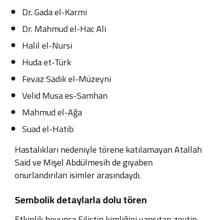
Dr. Gada el-Karmi
Dr. Mahmud el-Hac Ali
Halil el-Nursi
Huda et-Türk
Fevaz Sadık el-Müzeyni
Velid Musa es-Samhan
Mahmud el-Ağa
Suad el-Hatib
Hastalıkları nedeniyle törene katılamayan Atallah
Said ve Mişel Abdülmesih de gıyaben
onurlandırılan isimler arasındaydı.
Sembolik detaylarla dolu tören
Etkinlik boyunca Filistin kimliğini yansıtan zeytin