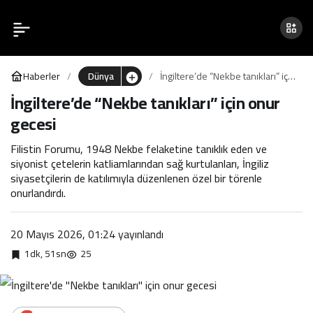
İngiltere’de “Nekbe
0
tanıkları” için onur gecesi
Haberler
Dünya
İngiltere’de “Nekbe tanıkları” için
onur gecesi
İngiltere’de “Nekbe tanıkları” için onur
gecesi
Filistin Forumu, 1948 Nekbe felaketine tanıklık eden ve
siyonist çetelerin katliamlarından sağ kurtulanları, İngiliz
siyasetçilerin de katılımıyla düzenlenen özel bir törenle
onurlandırdı.
20 Mayıs 2026, 01:24
yayınlandı
1dk, 51sn
25