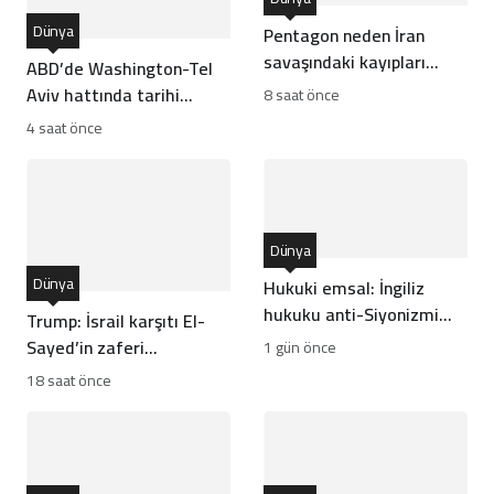
Dünya
Pentagon neden İran
savaşındaki kayıpları
ABD’de Washington-Tel
gizleme kararı aldı?
Aviv hattında tarihi
8 saat önce
çatlak: Zaman İsrail’in
4 saat önce
aleyhine işliyor
Dünya
Dünya
Hukuki emsal: İngiliz
hukuku anti-Siyonizmi
Trump: İsrail karşıtı El-
koruma altına aldı
Sayed’in zaferi
1 gün önce
Cumhuriyetçiler için
18 saat önce
harika haber