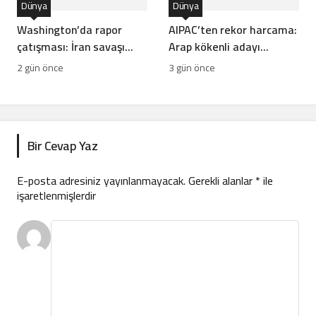
Dünya
Dünya
Washington’da rapor
AIPAC’ten rekor harcama:
çatışması: İran savaşı
Arap kökenli adayı
ABD füze stoklarını
devirme planı
2 gün önce
3 gün önce
tüketti mi?
Bir Cevap Yaz
E-posta adresiniz yayınlanmayacak.
Gerekli alanlar
*
ile
işaretlenmişlerdir