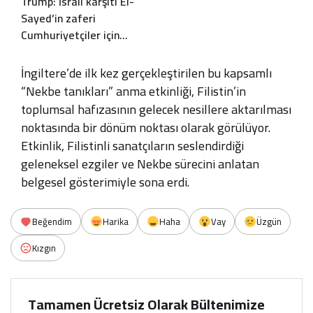
Trump: İsrail karşıtı El-
Sayed’in zaferi
Cumhuriyetçiler için
harika haber
İngiltere’de ilk kez gerçekleştirilen bu kapsamlı
“Nekbe tanıkları” anma etkinliği, Filistin’in
toplumsal hafızasının gelecek nesillere aktarılması
noktasında bir dönüm noktası olarak görülüyor.
Etkinlik, Filistinli sanatçıların seslendirdiği
geleneksel ezgiler ve Nekbe sürecini anlatan
belgesel gösterimiyle sona erdi.
Beğendim
Harika
Haha
Vay
Üzgün
Kızgın
Tamamen Ücretsiz Olarak Bültenimize